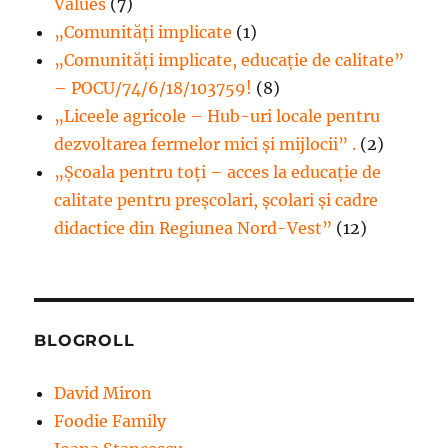
Values
(7)
„Comunități implicate
(1)
„Comunități implicate, educație de calitate”
– POCU/74/6/18/103759!
(8)
„Liceele agricole – Hub-uri locale pentru
dezvoltarea fermelor mici şi mijlocii” .
(2)
„Școala pentru toți – acces la educație de
calitate pentru preșcolari, școlari și cadre
didactice din Regiunea Nord-Vest”
(12)
BLOGROLL
David Miron
Foodie Family