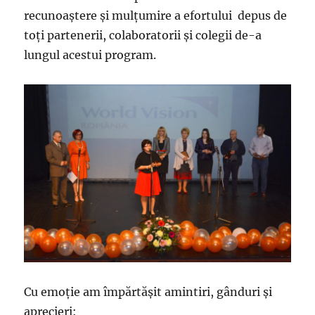
recunoaştere şi mulţumire a efortului depus de
toţi partenerii, colaboratorii şi colegii de-a
lungul acestui program.
Cu emoţie am împărtăşit amintiri, gânduri şi
aprecieri: