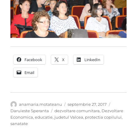
Facebook
X
LinkedIn
Email
Autor
Publicat
Categorii
anamaria.motateanu
septembrie 27, 2017
pe
Etichete
Daruieste Speranta
dezvoltare comunitara
,
Dezvoltare
Economica
,
educatie
,
judetul Valcea
,
protectia copilului
,
sanatate