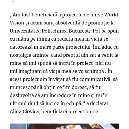
,,Am fost beneficiară a proiectul de burse World
Vision şi acum sunt absolventă de promoţie la
Universitatea Politehnică Bucureşti. Pot să spun
cu mâna pe inima că reuşita mea in viaţă se
datorează în mare parte proiectului. Îmi aduc cu
nostalgie aminte când preotul din sat a venit la
mine să îmi spună să intru în proiect nici nu
îmi imaginam că viaţa mea se va schimba . În
acest proiect am învăţat să fiu comunicativă, să
muncesc până obţin ce îmi doresc, să fiu
dezinvoltă să am încredere în mine şi nu în
ultimul rând să lucrez în echipă.” a declarat
Alina Ciovică, beneficiară proiect burse.