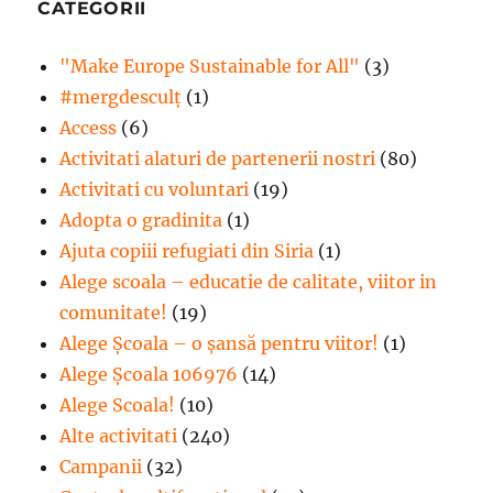
CATEGORII
"Make Europe Sustainable for All"
(3)
#mergdesculţ
(1)
Access
(6)
Activitati alaturi de partenerii nostri
(80)
Activitati cu voluntari
(19)
Adopta o gradinita
(1)
Ajuta copiii refugiati din Siria
(1)
Alege scoala – educatie de calitate, viitor in
comunitate!
(19)
Alege Şcoala – o şansă pentru viitor!
(1)
Alege Școala 106976
(14)
Alege Scoala!
(10)
Alte activitati
(240)
Campanii
(32)