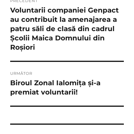
PRECEDENT
în
Voluntarii companiei Genpact
Articolul
anterior:
au contribuit la amenajarea a
articole
patru săli de clasă din cadrul
Şcolii Maica Domnului din
Roşiori
URMĂTOR
Biroul Zonal Ialomiţa şi-a
Articolul
următor:
premiat voluntarii!