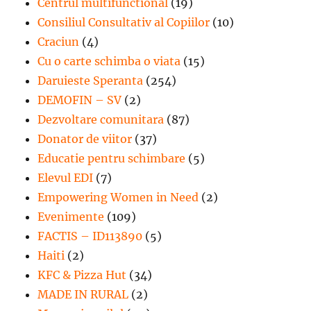
Centrul multifunctional
(19)
Consiliul Consultativ al Copiilor
(10)
Craciun
(4)
Cu o carte schimba o viata
(15)
Daruieste Speranta
(254)
DEMOFIN – SV
(2)
Dezvoltare comunitara
(87)
Donator de viitor
(37)
Educatie pentru schimbare
(5)
Elevul EDI
(7)
Empowering Women in Need
(2)
Evenimente
(109)
FACTIS – ID113890
(5)
Haiti
(2)
KFC & Pizza Hut
(34)
MADE IN RURAL
(2)