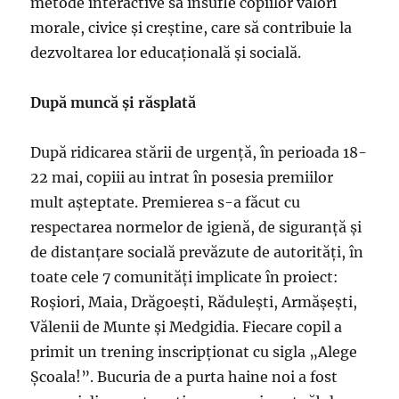
metode interactive să insufle copiilor valori
morale, civice și creștine, care să contribuie la
dezvoltarea lor educațională și socială.
După muncă și răsplată
După ridicarea stării de urgență, în perioada 18-
22 mai, copiii au intrat în posesia premiilor
mult așteptate. Premierea s-a făcut cu
respectarea normelor de igienă, de siguranță și
de distanțare socială prevăzute de autorități, în
toate cele 7 comunități implicate în proiect:
Roșiori, Maia, Drăgoești, Rădulești, Armășești,
Vălenii de Munte și Medgidia. Fiecare copil a
primit un trening inscripționat cu sigla „Alege
Școala!”. Bucuria de a purta haine noi a fost