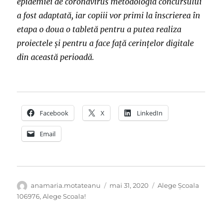
epidemiei de coronavirus metodologia concursului
a fost adaptată, iar copiii vor primi la înscrierea în
etapa o doua o tabletă pentru a putea realiza
proiectele și pentru a face față cerințelor digitale
din această perioadă.
Facebook
X
LinkedIn
Email
Autor
Publicat
Categorii
anamaria.motateanu
mai 31, 2020
Alege Școala
pe
106976
,
Alege Scoala!