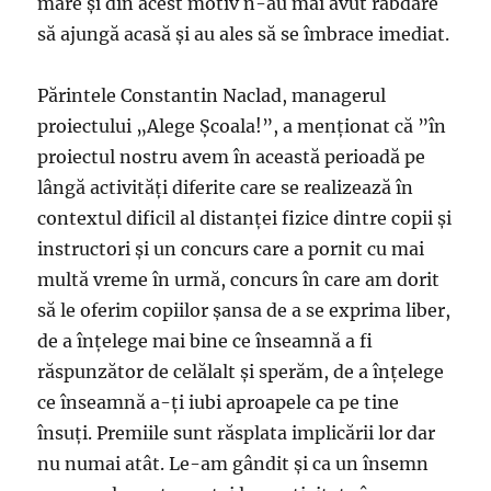
mare și din acest motiv n-au mai avut răbdare
să ajungă acasă și au ales să se îmbrace imediat.
Părintele Constantin Naclad, managerul
proiectului „Alege Școala!”, a menționat că ”în
proiectul nostru avem în această perioadă pe
lângă activități diferite care se realizează în
contextul dificil al distanței fizice dintre copii și
instructori și un concurs care a pornit cu mai
multă vreme în urmă, concurs în care am dorit
să le oferim copiilor șansa de a se exprima liber,
de a înțelege mai bine ce înseamnă a fi
răspunzător de celălalt și sperăm, de a înțelege
ce înseamnă a-ți iubi aproapele ca pe tine
însuți. Premiile sunt răsplata implicării lor dar
nu numai atât. Le-am gândit și ca un însemn