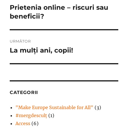
în
Prietenia online – riscuri sau
Articolul
anterior:
beneficii?
articole
URMĂTOR
La mulți ani, copii!
Articolul
următor:
CATEGORII
"Make Europe Sustainable for All"
(3)
#mergdesculţ
(1)
Access
(6)