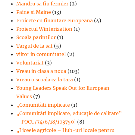
Mandru sa fiu fermier
(2)
Paine si Maine
(13)
Proiecte cu finantare europeana
(4)
Proiectul Winterization
(1)
Scoala parintilor
(1)
Targul de la sat
(5)
viitor in comunitate!
(2)
Voluntariat
(3)
Vreau in clasa a noua
(103)
Vreau o scoala ca la tara
(1)
Young Leaders Speak Out for European
Values
(7)
„Comunități implicate
(1)
„Comunități implicate, educație de calitate”
– POCU/74/6/18/103759!
(8)
„Liceele agricole – Hub-uri locale pentru