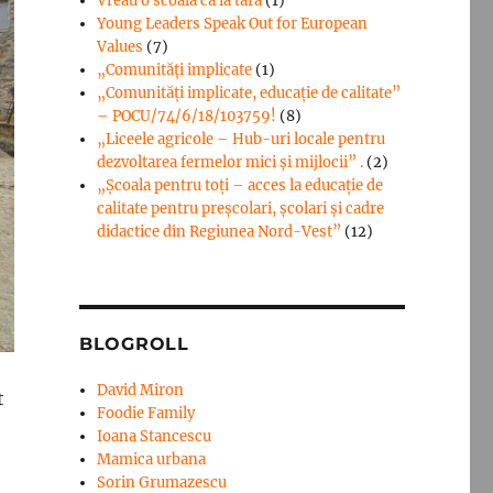
Vreau o scoala ca la tara
(1)
Young Leaders Speak Out for European
Values
(7)
„Comunități implicate
(1)
„Comunități implicate, educație de calitate”
– POCU/74/6/18/103759!
(8)
„Liceele agricole – Hub-uri locale pentru
dezvoltarea fermelor mici şi mijlocii” .
(2)
„Școala pentru toți – acces la educație de
calitate pentru preșcolari, școlari și cadre
didactice din Regiunea Nord-Vest”
(12)
BLOGROLL
David Miron
t
Foodie Family
Ioana Stancescu
Mamica urbana
Sorin Grumazescu