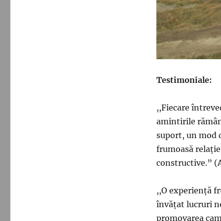
Testimoniale
:
,,Fiecare întreve
amintirile rămân 
suport, un mod d
frumoasă relație 
constructive.” (
,,O experiență f
învățat lucruri 
promovarea camp