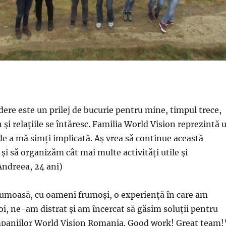
dere este un prilej de bucurie pentru mine, timpul trece,
și relațiile se întăresc. Familia World Vision reprezintă 
e a mă simți implicată. Aș vrea să continue această
și să organizăm cât mai multe activități utile și
Andreea, 24 ani)
rumoasă, cu oameni frumoși, o experiență în care am
noi, ne-am distrat și am încercat să găsim soluții pentru
aniilor World Vision Romania. Good work! Great team!