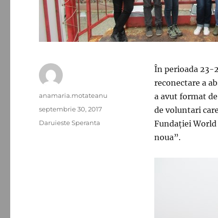
În perioada 23-2
reconectare a ab
Autor
anamaria.motateanu
a avut format de
Publicat
septembrie 30, 2017
de voluntari care
pe
Categorii
Daruieste Speranta
Fundației World 
noua”.