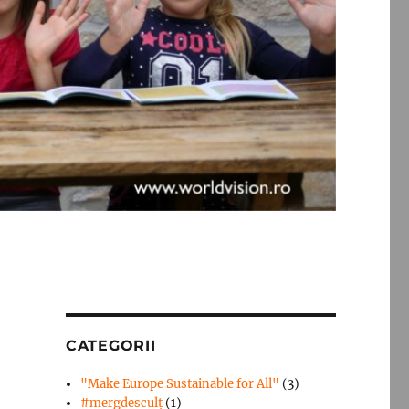
CATEGORII
"Make Europe Sustainable for All"
(3)
#mergdesculţ
(1)