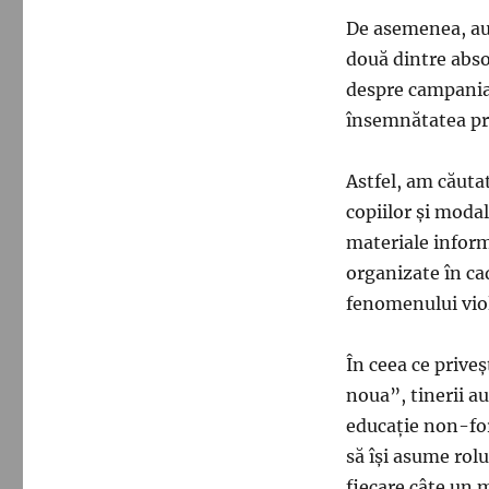
De asemenea, au e
două dintre abso
despre campania 
însemnătatea pro
Astfel, am căuta
copiilor și modal
materiale inform
organizate în ca
fenomenului viol
În ceea ce priveș
noua”, tinerii au
educație non-for
să își asume rolu
fiecare câte un 