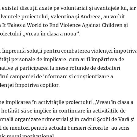
xistat discuții axate pe voluntariat și avantajele lui, iar
lventele proiectului, Valentina și Andreea, au vorbit
It Takes a World to End Violence Against Children și
iectului ,,Vreau în clasa a noua”.
t împreună soluții pentru combaterea violenței împotriv
ități personale de implicare, cum ar fi împărțirea de
ative și participarea la mese rotunde de dezbateri
drul campaniei de informare și conștientizare a
enței împotriva copiilor.
te implicarea în activitățile proiectului „Vreau în clasa a
 hotărât să se implice în continuare în activitățile de
mală organizate trimestrial și în cadrul Școlii de Vară și
l de mentori pentru actualii bursieri cărora le-au scris
mic mesaj motivațional.