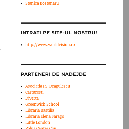
Stanica Bostanaru
INTRATI PE SITE-UL NOSTRU!
http://www.worldvision.ro
a
PARTENERI DE NADEJDE
Asociatia I.S. Dragulescu
Carturesti
Diverta
Greenwich School
Libraria Bastilia
Libraria Elena Farago
Little London
Polus Center Cluj