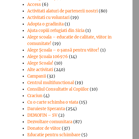
Access
(6)
Activitati alaturi de partenerii nostri
(80)
Activitati cu voluntari
(19)
Adopta o gradinita
(1)
Ajuta copiii refugiati din Siria
(1)
Alege scoala – educatie de calitate, viitor in
comunitate!
(19)
Alege Şcoala – o şansă pentru viitor!
(1)
Alege Școala 106976
(14)
Alege Scoala!
(10)
Alte activitati
(240)
Campanii
(32)
Centrul multifunctional
(19)
Consiliul Consultativ al Copiilor
(10)
Craciun
(4)
Cu o carte schimba o viata
(15)
Daruieste Speranta
(254)
DEMOFIN – SV
(2)
Dezvoltare comunitara
(87)
Donator de viitor
(37)
Educatie pentru schimbare
(5)