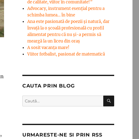
de calitate, viitor în comunitate!”
Advocacy, instrument esenţial pentru a
schimba lumea… în bine
Ana este pasionată de poezii și natură, dar
învață la o școală profesională cu profil
alimentat pentru că nu și-a permis să
meargă la un liceu din oraș
A sosit vacanța mare!
Viitor fotbalist, pasionat de matematică
un
CAUTA PRIN BLOG
CĂUTARE
Caută
după:
URMARESTE-NE SI PRIN RSS
”