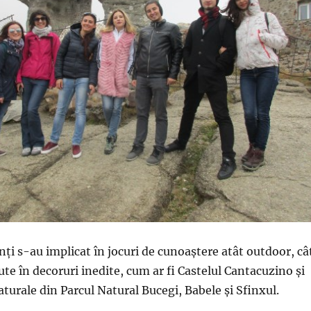
nți s-au implicat în jocuri de cunoaștere atât outdoor, câ
ute în decoruri inedite, cum ar fi Castelul Cantacuzino și
rale din Parcul Natural Bucegi, Babele și Sfinxul.