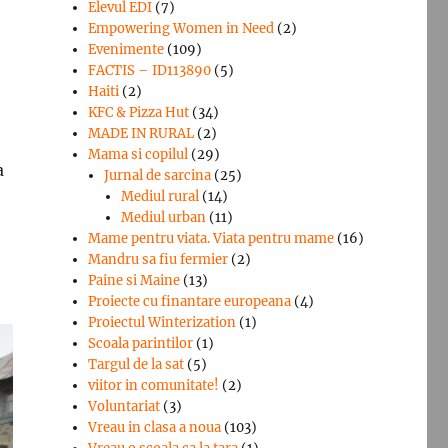
Elevul EDI
(7)
Empowering Women in Need
(2)
Evenimente
(109)
FACTIS – ID113890
(5)
Haiti
(2)
KFC & Pizza Hut
(34)
MADE IN RURAL
(2)
Mama si copilul
(29)
a
Jurnal de sarcina
(25)
Mediul rural
(14)
Mediul urban
(11)
Mame pentru viata. Viata pentru mame
(16)
Mandru sa fiu fermier
(2)
Paine si Maine
(13)
Proiecte cu finantare europeana
(4)
Proiectul Winterization
(1)
Scoala parintilor
(1)
Targul de la sat
(5)
viitor in comunitate!
(2)
Voluntariat
(3)
Vreau in clasa a noua
(103)