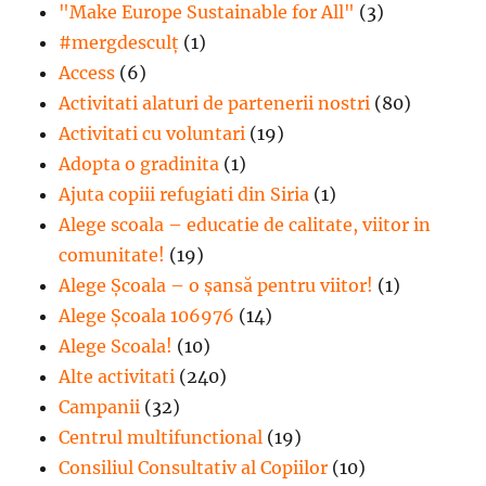
"Make Europe Sustainable for All"
(3)
#mergdesculţ
(1)
Access
(6)
Activitati alaturi de partenerii nostri
(80)
Activitati cu voluntari
(19)
Adopta o gradinita
(1)
Ajuta copiii refugiati din Siria
(1)
Alege scoala – educatie de calitate, viitor in
comunitate!
(19)
Alege Şcoala – o şansă pentru viitor!
(1)
Alege Școala 106976
(14)
Alege Scoala!
(10)
Alte activitati
(240)
Campanii
(32)
Centrul multifunctional
(19)
Consiliul Consultativ al Copiilor
(10)