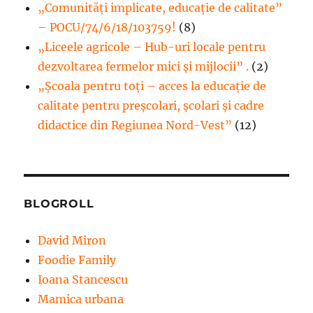
„Comunități implicate, educație de calitate”
– POCU/74/6/18/103759!
(8)
„Liceele agricole – Hub-uri locale pentru
dezvoltarea fermelor mici şi mijlocii” .
(2)
„Școala pentru toți – acces la educație de
calitate pentru preșcolari, școlari și cadre
didactice din Regiunea Nord-Vest”
(12)
BLOGROLL
David Miron
Foodie Family
Ioana Stancescu
Mamica urbana