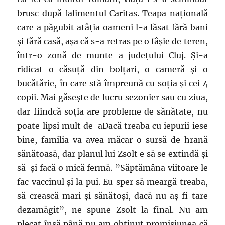
brusc după falimentul Caritas. Teapa națională
care a păgubit atâția oameni l-a lăsat fără bani
și fără casă, așa că s-a retras pe o fâșie de teren,
într-o zonă de munte a județului Cluj. Și-a
ridicat o căsuță din bolțari, o cameră și o
bucătărie, în care stă împreună cu soția și cei 4
copii. Mai găsește de lucru sezonier sau cu ziua,
dar fiindcă soția are probleme de sănătate, nu
poate lipsi mult de-aDacă treaba cu iepurii iese
bine, familia va avea măcar o sursă de hrană
sănătoasă, dar planul lui Zsolt e să se extindă și
să-și facă o mică fermă. ”Săptămâna viitoare le
fac vaccinul și la pui. Eu sper să meargă treaba,
să crească mari și sănătoși, dacă nu aș fi tare
dezamăgit”, ne spune Zsolt la final. Nu am
plecat însă până nu am obținut promisiunea că