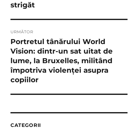
anterior:
strigăt
articole
URMĂTOR
Portretul tânărului World
Articolul
următor:
Vision: dintr-un sat uitat de
lume, la Bruxelles, militând
împotriva violenţei asupra
copiilor
CATEGORII