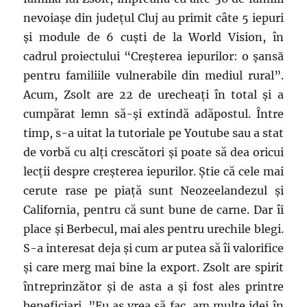
nevoiașe din județul Cluj au primit câte 5 iepuri
și module de 6 cuști de la World Vision, în
cadrul proiectului “Creșterea iepurilor: o șansã
pentru familiile vulnerabile din mediul rural”.
Acum, Zsolt are 22 de urecheați în total și a
cumpărat lemn să-și extindă adăpostul. Între
timp, s-a uitat la tutoriale pe Youtube sau a stat
de vorbă cu alți crescători și poate să dea oricui
lecții despre creșterea iepurilor. Știe că cele mai
cerute rase pe piață sunt Neozeelandezul și
California, pentru că sunt bune de carne. Dar îi
place și Berbecul, mai ales pentru urechile blegi.
S-a interesat deja și cum ar putea să îi valorifice
și care merg mai bine la export. Zsolt are spirit
întreprinzător și de asta a și fost ales printre
beneficiari. ”Eu aș vrea să fac, am multe idei în