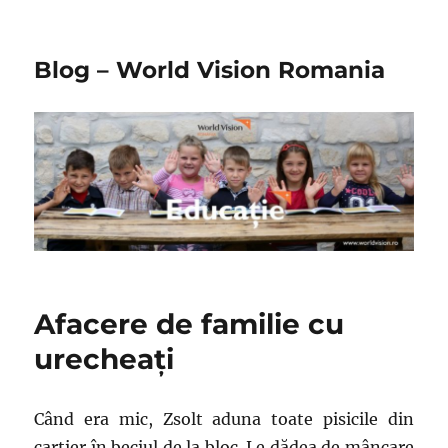
Blog – World Vision Romania
Afacere de familie cu
urecheați
Când era mic, Zsolt aduna toate pisicile din
cartier în beciul de la bloc. Le dădea de mâncare