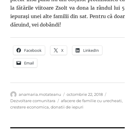
la fătările viitoare Zsolt va dona la rândul lui 5
iepurași unei alte familii din sat. Pentru că doar
dăruind, vei dobândi!
Facebook
X
LinkedIn
Email
Autor
Publicat
Categorii
anamaria.motateanu
octombrie 22, 2018
pe
Etichete
Dezvoltare comunitara
afacere de familie cu urecheati
,
crestere economica
,
donatii de iepuri