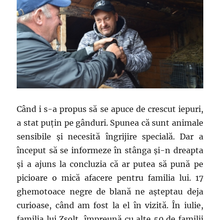
Când i s-a propus să se apuce de crescut iepuri,
a stat puțin pe gânduri. Spunea că sunt animale
sensibile și necesită îngrijire specială. Dar a
început să se informeze în stânga și-n dreapta
și a ajuns la concluzia că ar putea să pună pe
picioare o mică afacere pentru familia lui. 17
ghemotoace negre de blană ne așteptau deja
curioase, când am fost la el în vizită. În iulie,
familia lui Zsolt, împreună cu alte 50 de familii