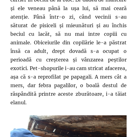
și ele veneau până la ușa lui, să mai ceară
atenție. Până într-o zi, când vecinii s-au
săturat de pisiceli și mieunături și au închis
beciul cu lacăt, să nu mai intre copiii cu
animale. Obiceiurile din copilărie le-a păstrat
însă ca adult, drept dovadă s-a ocupat o
perioadă cu creșterea și vânzarea peștilor
exotici. Pet-shopurile i-au cam stricat afacerea,
așa că s-a reprofilat pe papagali. A mers cât a
mers, dar febra pagalilor, o boală destul de
răspândită printre aceste zburătoare, i-a tăiat
elanul.