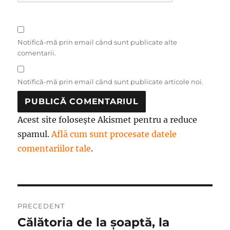
Notifică-mă prin email când sunt publicate alte
comentarii.
Notifică-mă prin email când sunt publicate articole noi.
Acest site folosește Akismet pentru a reduce
spamul.
Află cum sunt procesate datele
comentariilor tale
.
Navigare
PRECEDENT
în
Călătoria de la șoaptă, la
Articolul