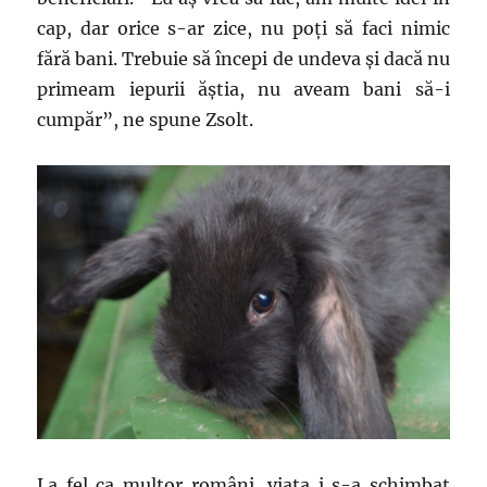
cap, dar orice s-ar zice, nu poți să faci nimic
fără bani. Trebuie să începi de undeva și dacă nu
primeam iepurii ăștia, nu aveam bani să-i
cumpăr”, ne spune Zsolt.
La fel ca multor români, viața i s-a schimbat