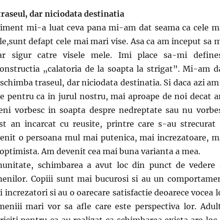
raseul, dar niciodata destinatia
iment mi-a luat ceva pana mi-am dat seama ca cele m
ele,sunt defapt cele mai mari vise. Asa ca am inceput sa 
dar sigur catre visele mele. Imi place sa-mi define
onstructia „calatoria de la soapta la strigat”. Mi-am d
schimba traseul, dar niciodata destinatia. Si daca azi am
te pentru ca in jurul nostru, mai aproape de noi decat 
eni vorbesc in soapta despre nedreptate sau nu vorbe
st an incarcat cu reusite, printre care s-au strecurat 
enit o persoana mul mai putenica, mai increzatoare, m
 optimista. Am devenit cea mai buna varianta a mea.
unitate, schimbarea a avut loc din punct de vedere 
menilor. Copiii sunt mai bucurosi si au un comportame
 increzatori si au o oarecare satisfactie deoarece vocea l
eniii mari vor sa afle care este perspectiva lor. Adult