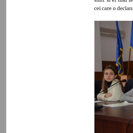
sunt si ei mai fe
cei care o declan