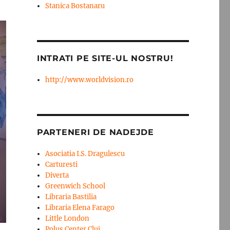
Stanica Bostanaru
INTRATI PE SITE-UL NOSTRU!
http://www.worldvision.ro
PARTENERI DE NADEJDE
Asociatia I.S. Dragulescu
Carturesti
Diverta
Greenwich School
Libraria Bastilia
Libraria Elena Farago
Little London
Polus Center Cluj