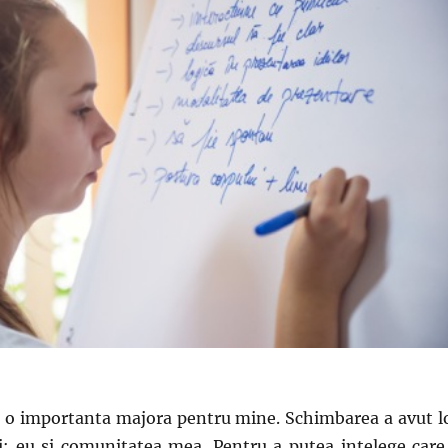
t o importanta majora pentru mine. Schimbarea a avut l
i: eu si comunitatea mea. Pentru a putea intelege care