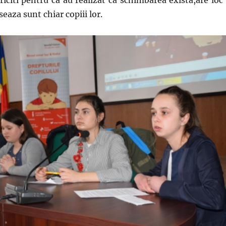
riciti pentru ca au realizat ca schimbarea exista,are loc 
seaza sunt chiar copiii lor.