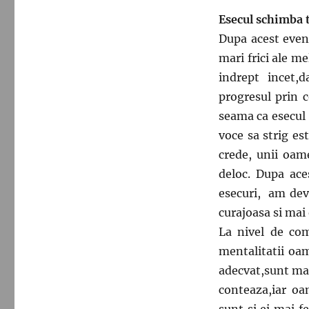
Esecul schimba t
Dupa acest even
mari frici ale m
indrept incet,
progresul prin c
seama ca esecul 
voce sa strig es
crede, unii oam
deloc. Dupa ace
esecuri, am dev
curajoasa si mai
La nivel de com
mentalitatii oa
adecvat,sunt mai
conteaza,iar oam