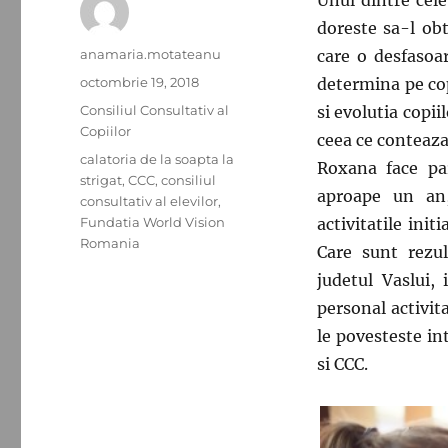
doreste sa-l ob
Autor
anamaria.motateanu
care o desfasoa
Publicat
octombrie 19, 2018
determina pe copi
pe
Categorii
Consiliul Consultativ al
si evolutia copii
Copiilor
ceea ce conteaza
Etichete
calatoria de la soapta la
Roxana face par
strigat
,
CCC
,
consiliul
aproape un an,
consultativ al elevilor
,
Fundatia World Vision
activitatile init
Romania
Care sunt rezul
judetul Vaslui,
personal activit
le povesteste i
si CCC.