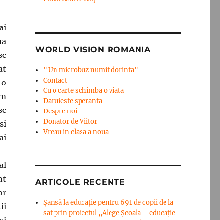
ai
ma
WORLD VISION ROMANIA
sc
at
''Un microbuz numit dorinta''
Contact
 o
Cu o carte schimba o viata
am
Daruieste speranta
sc
Despre noi
Donator de Viitor
si
Vreau in clasa a noua
ai
al
nt
ARTICOLE RECENTE
or
Șansă la educație pentru 691 de copii de la
ii
sat prin proiectul ,,Alege Școala – educație