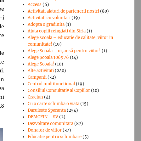
Access
(6)
pe
Activitati alaturi de partenerii nostri
(80)
-i
Activitati cu voluntari
(19)
Adopta o gradinita
(1)
le
Ajuta copiii refugiati din Siria
(1)
te
Alege scoala – educatie de calitate, viitor in
comunitate!
(19)
Alege Şcoala – o şansă pentru viitor!
(1)
de
Alege Școala 106976
(14)
te
Alege Scoala!
(10)
i.
Alte activitati
(240)
Campanii
(32)
in
Centrul multifunctional
(19)
ea
Consiliul Consultativ al Copiilor
(10)
ni
Craciun
(4)
Cu o carte schimba o viata
(15)
18
Daruieste Speranta
(254)
DEMOFIN – SV
(2)
Dezvoltare comunitara
(87)
Donator de viitor
(37)
Educatie pentru schimbare
(5)