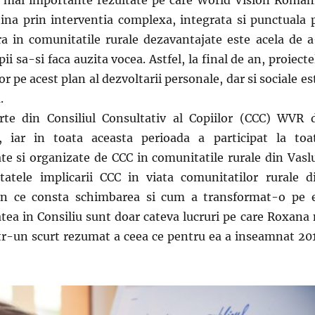
tina prin interventia complexa, integrata si punctuala 
ra in comunitatile rurale dezavantajate este acela de a
i sa-si faca auzita vocea. Astfel, la final de an, proiecte
lor pe acest plan al dezvoltarii personale, dar si sociale es
.
te din Consiliul Consultativ al Copiilor (CCC) WVR 
 iar in toata aceasta perioada a participat la toa
iate si organizate de CCC in comunitatile rurale din Vaslu
tatele implicarii CCC in viata comunitatilor rurale d
 in ce consta schimbarea si cum a transformat-o pe 
atea in Consiliu sunt doar cateva lucruri pe care Roxana 
ntr-un scurt rezumat a ceea ce pentru ea a inseamnat 20