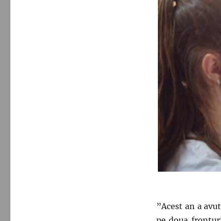
”Acest an a avu
pe doua frontur