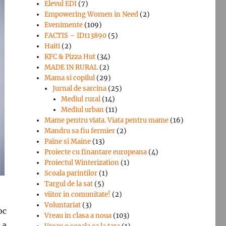
Elevul EDI
(7)
Empowering Women in Need
(2)
Evenimente
(109)
FACTIS – ID113890
(5)
Haiti
(2)
KFC & Pizza Hut
(34)
MADE IN RURAL
(2)
Mama si copilul
(29)
Jurnal de sarcina
(25)
Mediul rural
(14)
Mediul urban
(11)
Mame pentru viata. Viata pentru mame
(16)
Mandru sa fiu fermier
(2)
Paine si Maine
(13)
Proiecte cu finantare europeana
(4)
Proiectul Winterization
(1)
Scoala parintilor
(1)
Targul de la sat
(5)
viitor in comunitate!
(2)
Voluntariat
(3)
oc
Vreau in clasa a noua
(103)
 a