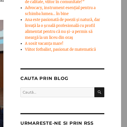
si
de calitate, viitor în comunitate!”
Advocacy, instrument esenţial pentru a
schimba lumea… în bine
Ana este pasionată de poezii și natură, dar
învață la o școală profesională cu profil
alimentat pentru că nu și-a permis să
meargă la un liceu din oraș
A sosit vacanța mare!
Viitor fotbalist, pasionat de matematică
CAUTA PRIN BLOG
CĂUTARE
Caută
după:
URMARESTE-NE SI PRIN RSS