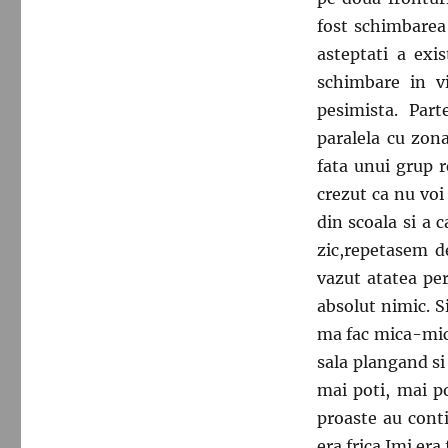
fost schimbarea
asteptati a ex
schimbare in v
pesimista. Par
paralela cu zon
fata unui grup r
crezut ca nu voi
din scoala si a 
zic,repetasem d
vazut atatea pe
absolut nimic. S
ma fac mica-mica 
sala plangand si
mai poti, mai po
proaste au cont
era frica.Imi era 