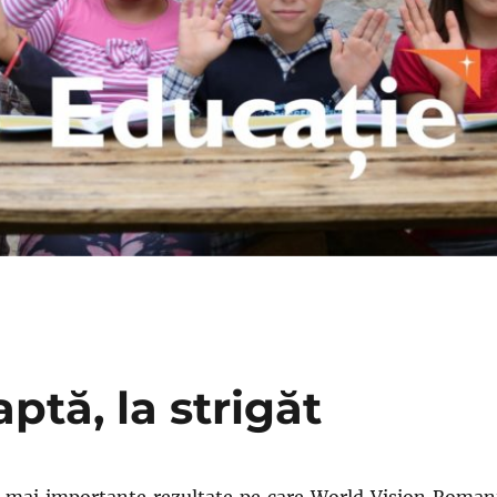
ptă, la strigăt
e mai importante rezultate pe care World Vision Roman