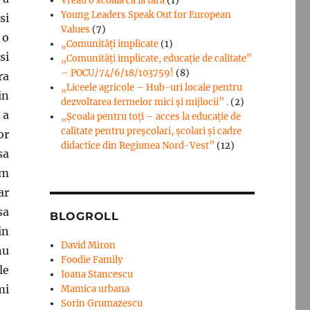
Vreau o scoala ca la tara
(1)
Young Leaders Speak Out for European
si
Values
(7)
 o
„Comunități implicate
(1)
si
„Comunități implicate, educație de calitate”
– POCU/74/6/18/103759!
(8)
ra
„Liceele agricole – Hub-uri locale pentru
in
dezvoltarea fermelor mici şi mijlocii” .
(2)
 a
„Școala pentru toți – acces la educație de
calitate pentru preșcolari, școlari și cadre
or
didactice din Regiunea Nord-Vest”
(12)
sa
am
ar
sa
BLOGROLL
in
David Miron
nu
Foodie Family
le
Ioana Stancescu
mi
Mamica urbana
Sorin Grumazescu