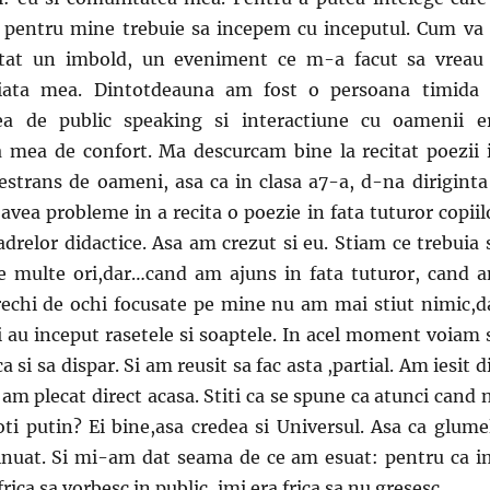
 pentru mine trebuie sa incepem cu inceputul. Cum va 
istat un imbold, un eveniment ce m-a facut sa vreau
iata mea. Dintotdeauna am fost o persoana timida 
tea de public speaking si interactiune cu oamenii e
a mea de confort. Ma descurcam bine la recitat poezii 
estrans de oameni, asa ca in clasa a7-a, d-na diriginta
 avea probleme in a recita o poezie in fata tuturor copiil
cadrelor didactice. Asa am crezut si eu. Stiam ce trebuia 
e multe ori,dar…cand am ajuns in fata tuturor, cand 
rechi de ochi focusate pe mine nu am mai stiut nimic,d
i au inceput rasetele si soaptele. In acel moment voiam 
si sa dispar. Si am reusit sa fac asta ,partial. Am iesit d
 am plecat direct acasa. Stiti ca se spune ca atunci cand 
ti putin? Ei bine,asa credea si Universul. Asa ca glume
inuat. Si mi-am dat seama de ce am esuat: pentru ca i
frica sa vorbesc in public, imi era frica sa nu gresesc.