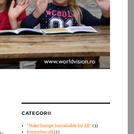
CATEGORII
"Make Europe Sustainable for All"
(3)
#mergdesculţ
(1)
ia