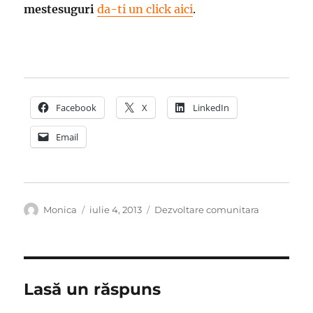
mestesuguri
da-ti un click aici
.
Facebook
X
LinkedIn
Email
Autor
Publicat
Categorii
Monica
iulie 4, 2013
Dezvoltare comunitara
pe
Lasă un răspuns