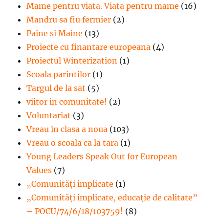
Mame pentru viata. Viata pentru mame
(16)
Mandru sa fiu fermier
(2)
Paine si Maine
(13)
Proiecte cu finantare europeana
(4)
Proiectul Winterization
(1)
Scoala parintilor
(1)
Targul de la sat
(5)
viitor in comunitate!
(2)
Voluntariat
(3)
Vreau in clasa a noua
(103)
Vreau o scoala ca la tara
(1)
Young Leaders Speak Out for European
Values
(7)
„Comunități implicate
(1)
„Comunități implicate, educație de calitate”
– POCU/74/6/18/103759!
(8)