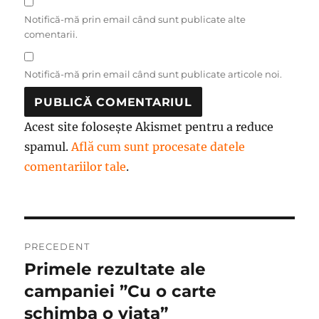
Notifică-mă prin email când sunt publicate alte
comentarii.
Notifică-mă prin email când sunt publicate articole noi.
Acest site folosește Akismet pentru a reduce
spamul.
Află cum sunt procesate datele
comentariilor tale
.
Navigare
PRECEDENT
în
Primele rezultate ale
Articolul
anterior:
campaniei ”Cu o carte
articole
schimba o viata”