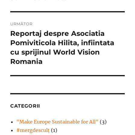
URMĂTOR
Reportaj despre Asociatia
Articolul
următor:
Pomiviticola Hilita, infiintata
cu sprijinul World Vision
Romania
CATEGORII
"Make Europe Sustainable for All"
(3)
#mergdesculţ
(1)