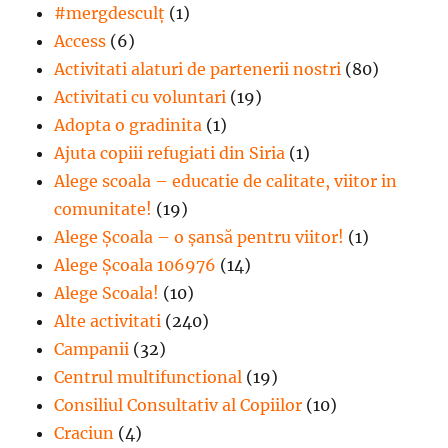
#mergdesculţ
(1)
Access
(6)
Activitati alaturi de partenerii nostri
(80)
Activitati cu voluntari
(19)
Adopta o gradinita
(1)
Ajuta copiii refugiati din Siria
(1)
Alege scoala – educatie de calitate, viitor in
comunitate!
(19)
Alege Şcoala – o şansă pentru viitor!
(1)
Alege Școala 106976
(14)
Alege Scoala!
(10)
Alte activitati
(240)
Campanii
(32)
Centrul multifunctional
(19)
Consiliul Consultativ al Copiilor
(10)
Craciun
(4)