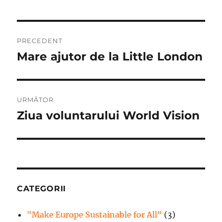
Navigare
PRECEDENT
în
Mare ajutor de la Little London
Articolul
anterior:
articole
URMĂTOR
Ziua voluntarului World Vision
Articolul
următor:
CATEGORII
"Make Europe Sustainable for All"
(3)