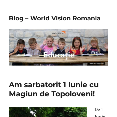
Blog – World Vision Romania
Am sarbatorit 1 Iunie cu
Magiun de Topoloveni!
De 1
Iunie