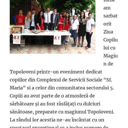
am
sarbat
orit
Ziua
Copilu
lui cu
Magiu
n de
Topoloveni printr-un eveniment dedicat
copiilor din Complexul de Servicii Sociale “Sf.
Maria” si a celor din comunitatea sectorului 5.
Copiii au avut parte de o atmosferă de
sărbătoare şi au fost răsfăţaţi cu dulciuri
sănătoase, preparate cu magiunul Topoloveni.
La rândul lor acestia ne-au încântat cu un
spectacol exceptional ce a inclus numere de