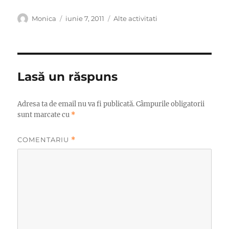
Autor
Publicat
Categorii
Monica
iunie 7, 2011
Alte activitati
pe
Lasă un răspuns
Adresa ta de email nu va fi publicată.
Câmpurile obligatorii
sunt marcate cu
*
COMENTARIU
*