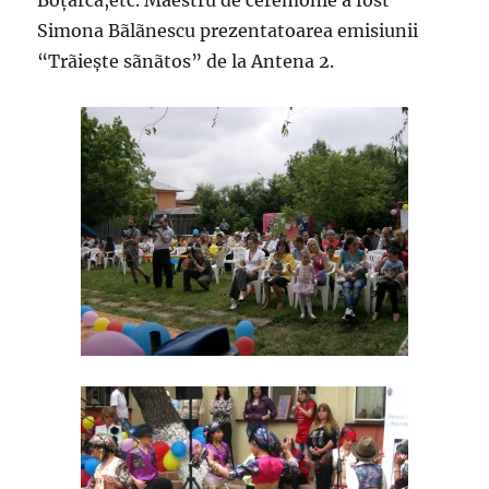
Boţârcã,etc. Maestru de ceremonie a fost
Simona Bãlãnescu prezentatoarea emisiunii
“Trãieşte sãnãtos” de la Antena 2.