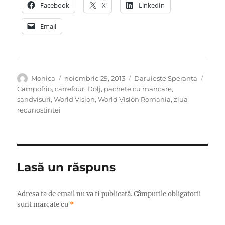
Facebook
X
LinkedIn
Email
Autor
Publicat
Categorii
Etich
Monica
noiembrie 29, 2013
Daruieste Speranta
pe
Campofrio
,
carrefour
,
Dolj
,
pachete cu mancare
,
sandvisuri
,
World Vision
,
World Vision Romania
,
ziua
recunostintei
Lasă un răspuns
Adresa ta de email nu va fi publicată.
Câmpurile obligatorii
sunt marcate cu
*