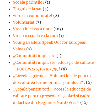
Scoala parintilor
(1)
Targul de la sat
(5)
viitor in comunitate!
(2)
Voluntariat
(3)
Vreau in clasa a noua
(103)
Vreau o scoala ca la tara
(1)
Young Leaders Speak Out for European
Values
(7)
„Comunități implicate
(1)
„Comunități implicate, educație de calitate”
– POCU/74/6/18/103759!
(8)
„Liceele agricole – Hub-uri locale pentru
dezvoltarea fermelor mici şi mijlocii” .
(2)
„Școala pentru toți – acces la educație de
calitate pentru preșcolari, școlari și cadre
didactice din Regiunea Nord-Vest”
(12)