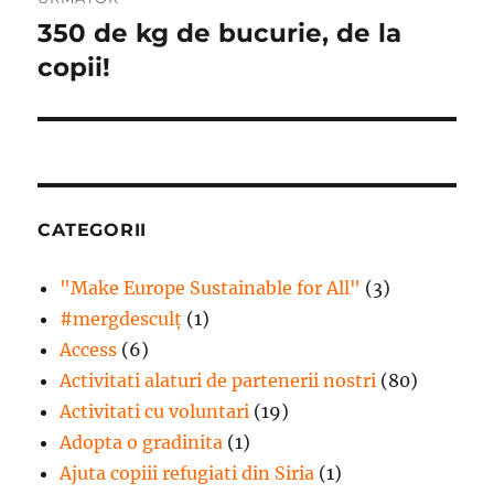
350 de kg de bucurie, de la
Articolul
următor:
copii!
CATEGORII
"Make Europe Sustainable for All"
(3)
#mergdesculţ
(1)
Access
(6)
Activitati alaturi de partenerii nostri
(80)
Activitati cu voluntari
(19)
Adopta o gradinita
(1)
Ajuta copiii refugiati din Siria
(1)