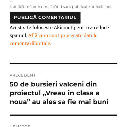
Notifică-mă prin email când sunt publicate articole noi.
Acest site folosește Akismet pentru a reduce
spamul.
Află cum sunt procesate datele
comentariilor tale
.
Navigare
PRECEDENT
în
50 de bursieri valceni din
Articolul
anterior:
proiectul „Vreau in clasa a
articole
noua” au ales sa fie mai buni
URMĂTOR