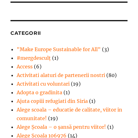
CATEGORII
"Make Europe Sustainable for All"
(3)
#mergdesculţ
(1)
Access
(6)
Activitati alaturi de partenerii nostri
(80)
Activitati cu voluntari
(19)
Adopta o gradinita
(1)
Ajuta copiii refugiati din Siria
(1)
Alege scoala – educatie de calitate, viitor in
comunitate!
(19)
Alege Şcoala – o şansă pentru viitor!
(1)
Alege Școala 106976
(14)