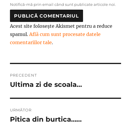
Notifică-mă prin email când sunt publicate articole noi.
Acest site folosește Akismet pentru a reduce
spamul.
Află cum sunt procesate datele
comentariilor tale
.
Navigare
PRECEDENT
în
Ultima zi de scoala…
Articolul
anterior:
articole
URMĂTOR
Pitica din burtica……
Articolul
următor: