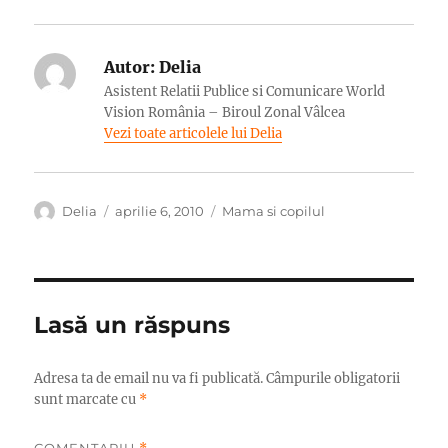
Autor:
Delia
Asistent Relatii Publice si Comunicare World
Vision România – Biroul Zonal Vâlcea
Vezi toate articolele lui Delia
Autor
Publicat
Categorii
Delia
aprilie 6, 2010
Mama si copilul
pe
Lasă un răspuns
Adresa ta de email nu va fi publicată.
Câmpurile obligatorii
sunt marcate cu
*