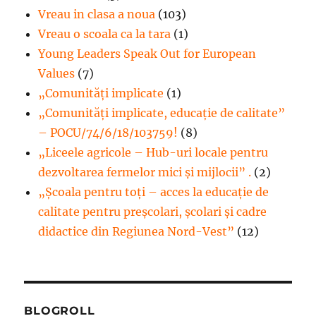
Vreau in clasa a noua
(103)
Vreau o scoala ca la tara
(1)
Young Leaders Speak Out for European
Values
(7)
„Comunități implicate
(1)
„Comunități implicate, educație de calitate”
– POCU/74/6/18/103759!
(8)
„Liceele agricole – Hub-uri locale pentru
dezvoltarea fermelor mici şi mijlocii” .
(2)
„Școala pentru toți – acces la educație de
calitate pentru preșcolari, școlari și cadre
didactice din Regiunea Nord-Vest”
(12)
BLOGROLL