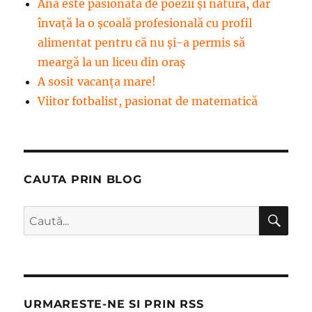
Ana este pasionată de poezii și natură, dar
învață la o școală profesională cu profil
alimentat pentru că nu și-a permis să
meargă la un liceu din oraș
A sosit vacanța mare!
Viitor fotbalist, pasionat de matematică
CAUTA PRIN BLOG
CĂ
Caută
după:
URMARESTE-NE SI PRIN RSS