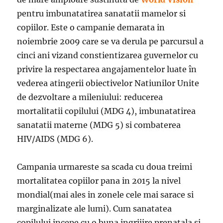
pentru imbunatatirea sanatatii mamelor si
copiilor. Este o campanie demarata in
noiembrie 2009 care se va derula pe parcursul a
cinci ani vizand constientizarea guvernelor cu
privire la respectarea angajamentelor luate în
vederea atingerii obiectivelor Natiunilor Unite
de dezvoltare a mileniului: reducerea
mortalitatii copilului (MDG 4), imbunatatirea
sanatatii materne (MDG 5) si combaterea
HIV/AIDS (MDG 6).
Campania urmareste sa scada cu doua treimi
mortalitatea copiilor pana in 2015 la nivel
mondial(mai ales in zonele cele mai sarace si
marginalizate ale lumi). Cum sanatatea
copilului incepe cu o buna ingrijire prenatala si