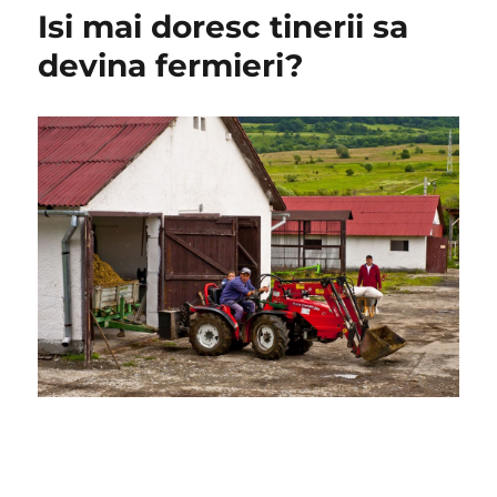
de
Isi mai doresc tinerii sa
iubitori
ai
devina fermieri?
mestesugurilor
populare
deprind
arta
afacerilor