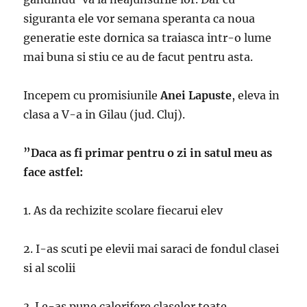
siguranta ele vor semana speranta ca noua
generatie este dornica sa traiasca intr-o lume
mai buna si stiu ce au de facut pentru asta.
Incepem cu promisiunile
Anei Lapuste
, eleva in
clasa a V-a in Gilau (jud. Cluj).
”Daca as fi primar pentru o zi in satul meu as
face astfel:
1. As da rechizite scolare fiecarui elev
2. I-as scuti pe elevii mai saraci de fondul clasei
si al scolii
3. Le-as pune calorifere claselor toate,