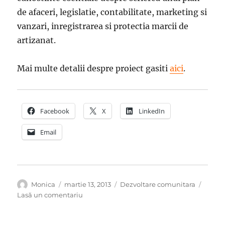
de afaceri, legislatie, contabilitate, marketing si
vanzari, inregistrarea si protectia marcii de
artizanat.
Mai multe detalii despre proiect gasiti
aici
.
Facebook
X
LinkedIn
Email
Autor
Publicat
Categorii
Monica
martie 13, 2013
Dezvoltare comunitara
pe
la
Lasă un comentariu
Peste
80