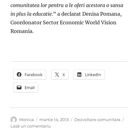
comunitatea lor pentru a le oferi acestora o sansa
in plus la educatie
.” a declarat Denisa Pomana,
Coordonator Sector Economic World Vision
Romania.
Facebook
X
LinkedIn
Email
Autor
Publicat
Categorii
Monica
martie 14, 2013
Dezvoltare comunitara
pe
la
Lasă un comentariu
Sustinem