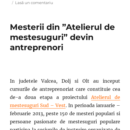
pe
la
Lasă un comentariu
Am
sarbatorit
absolvirea
Mesterii din ”Atelierul de
mesterilor
tesatori
mestesuguri” devin
clujeni
antreprenori
In judetele Valcea, Dolj si Olt au inceput
cursurile de antreprenoriat care constituie cea
de-a doua etapa a proiectului
Atelierul de
mestesuguri Sud – Vest
. In perioada ianuarie –
februarie 2013, peste 150 de mesteri populari si
persoane pasionate de mestesuguri populare
participa la sesiunile de instruire organizate de