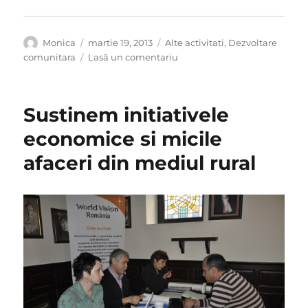
Autor
Publicat
Categorii
Monica
martie 19, 2013
Alte activitati
,
Dezvoltare
pe
la
comunitara
Lasă un comentariu
”Daca
as
fi
Sustinem initiativele
primar
o
economice si micile
zi
afaceri din mediul rural
in
satul
meu”