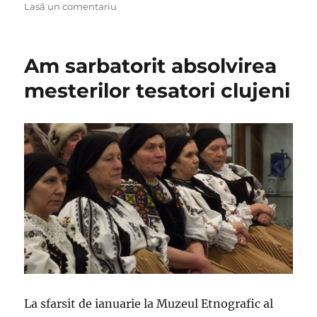
pe
la
Lasă un comentariu
Isi
mai
doresc
Am sarbatorit absolvirea
tinerii
sa
mesterilor tesatori clujeni
devina
fermieri?
La sfarsit de ianuarie la Muzeul Etnografic al