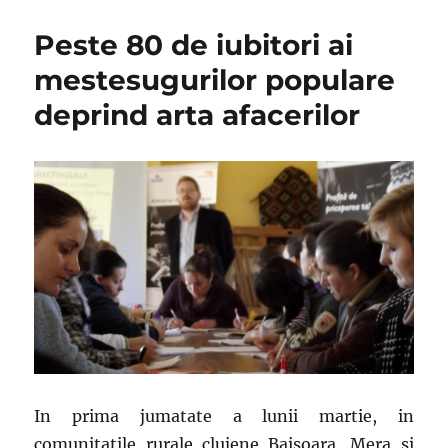
initiativele
economice
Peste 80 de iubitori ai
si
micile
mestesugurilor populare
afaceri
deprind arta afacerilor
din
mediul
rural
In prima jumatate a lunii martie, in
comunitatile rurale clujene Baisoara, Mera si