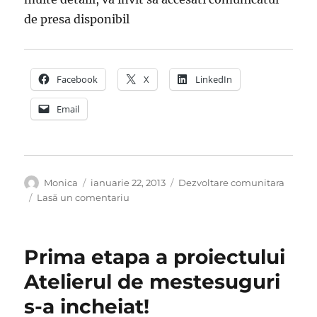
de presa disponibil
Facebook
X
LinkedIn
Email
Autor
Publicat
Categorii
Monica
ianuarie 22, 2013
Dezvoltare comunitara
pe
la
Lasă un comentariu
Mesterii
din
”Atelierul
Prima etapa a proiectului
de
mestesuguri”
Atelierul de mestesuguri
devin
s-a incheiat!
antreprenori