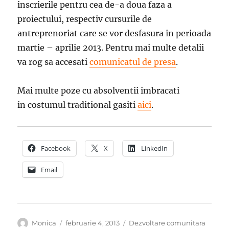
inscrierile pentru cea de-a doua faza a
proiectului, respectiv cursurile de
antreprenoriat care se vor desfasura in perioada
martie – aprilie 2013. Pentru mai multe detalii
va rog sa accesati
comunicatul de presa
.
Mai multe poze cu absolventii imbracati
in costumul traditional gasiti
aici
.
Facebook
X
LinkedIn
Email
Autor
Publicat
Categorii
Monica
februarie 4, 2013
Dezvoltare comunitara