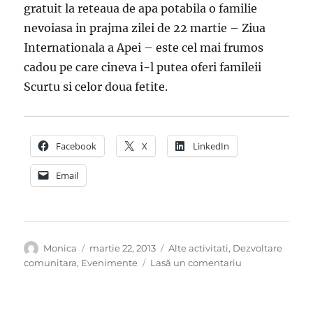
gratuit la reteaua de apa potabila o familie
nevoiasa in prajma zilei de 22 martie – Ziua
Internationala a Apei – este cel mai frumos
cadou pe care cineva i-l putea oferi famileii
Scurtu si celor doua fetite.
Facebook
X
LinkedIn
Email
Autor
Publicat
Categorii
Monica
martie 22, 2013
Alte activitati
,
Dezvoltare
pe
la
comunitara
,
Evenimente
Lasă un comentariu
Un
vis
devenit