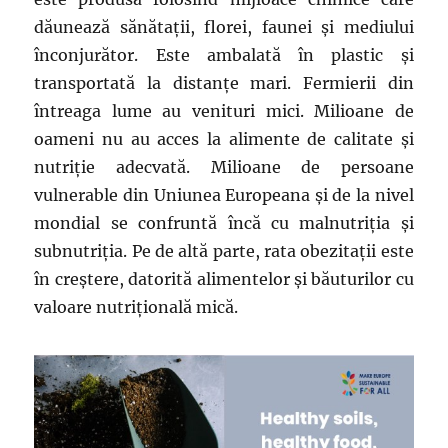
dăunează sănătaţii, florei, faunei şi mediului
înconjurător. Este ambalată în plastic şi
transportată la distanţe mari. Fermierii din
întreaga lume au venituri mici. Milioane de
oameni nu au acces la alimente de calitate şi
nutriţie adecvată. Milioane de persoane
vulnerable din Uniunea Europeana şi de la nivel
mondial se confruntă încă cu malnutriţia şi
subnutriţia. Pe de altă parte, rata obezitaţii este
în creştere, datorită alimentelor şi băuturilor cu
valoare nutriţională mică.