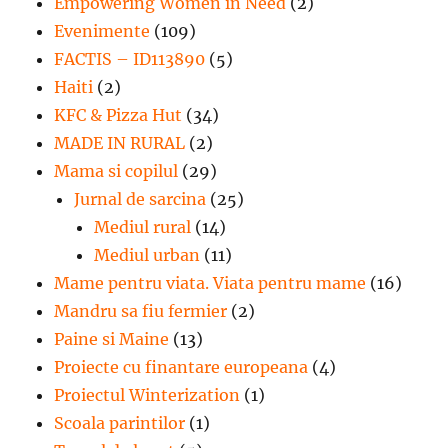
Empowering Women in Need
(2)
Evenimente
(109)
FACTIS – ID113890
(5)
Haiti
(2)
KFC & Pizza Hut
(34)
MADE IN RURAL
(2)
Mama si copilul
(29)
Jurnal de sarcina
(25)
Mediul rural
(14)
Mediul urban
(11)
Mame pentru viata. Viata pentru mame
(16)
Mandru sa fiu fermier
(2)
Paine si Maine
(13)
Proiecte cu finantare europeana
(4)
Proiectul Winterization
(1)
Scoala parintilor
(1)