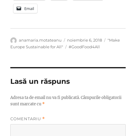
Email
Autor
Publicat
Categorii
anamaria.motateanu
noiembrie 6, 2018
"Make
pe
Etichete
Europe Sustainable for All"
#GoodFood4All
Lasă un răspuns
Adresa ta de email nu va fi publicată.
Câmpurile obligatorii
sunt marcate cu
*
COMENTARIU
*