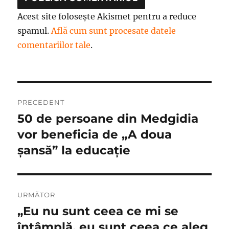
Acest site folosește Akismet pentru a reduce
spamul.
Află cum sunt procesate datele
comentariilor tale
.
Navigare
PRECEDENT
în
50 de persoane din Medgidia
Articolul
anterior:
vor beneficia de „A doua
articole
șansă” la educație
URMĂTOR
„Eu nu sunt ceea ce mi se
Articolul
următor:
întâmplă, eu sunt ceea ce aleg