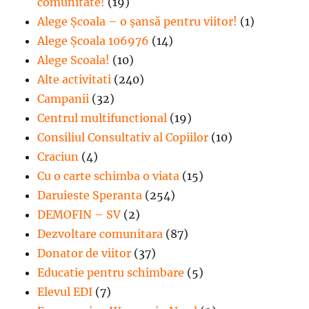
comunitate!
(19)
Alege Şcoala – o şansă pentru viitor!
(1)
Alege Școala 106976
(14)
Alege Scoala!
(10)
Alte activitati
(240)
Campanii
(32)
Centrul multifunctional
(19)
Consiliul Consultativ al Copiilor
(10)
Craciun
(4)
Cu o carte schimba o viata
(15)
Daruieste Speranta
(254)
DEMOFIN – SV
(2)
Dezvoltare comunitara
(87)
Donator de viitor
(37)
Educatie pentru schimbare
(5)
Elevul EDI
(7)