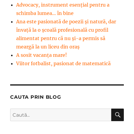
Advocacy, instrument esenţial pentru a
schimba lumea… în bine
Ana este pasionată de poezii și natură, dar
învață la o școală profesională cu profil
alimentat pentru că nu și-a permis să
meargă la un liceu din oraș
A sosit vacanța mare!
Viitor fotbalist, pasionat de matematică
CAUTA PRIN BLOG
CĂ
Caută
după: