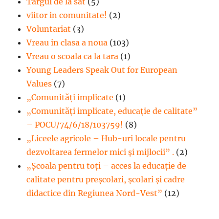
Targul de la sat
(5)
viitor in comunitate!
(2)
Voluntariat
(3)
Vreau in clasa a noua
(103)
Vreau o scoala ca la tara
(1)
Young Leaders Speak Out for European
Values
(7)
„Comunități implicate
(1)
„Comunități implicate, educație de calitate”
– POCU/74/6/18/103759!
(8)
„Liceele agricole – Hub-uri locale pentru
dezvoltarea fermelor mici şi mijlocii” .
(2)
„Școala pentru toți – acces la educație de
calitate pentru preșcolari, școlari și cadre
didactice din Regiunea Nord-Vest”
(12)