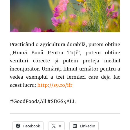
Practicând o agricultura durabilă, putem obţine
,,Hrană Bună Pentru Toţi”, putem obţine
venituri corecte şi putem proteja mediul
înconjurător. Urmăriţi filmul următor pentru a
vedea exemplul a trei fermieri care deja fac
acest lucru:
http://s9.ro/ifr
#GoodFood4All #SDGS4ALL
Facebook
X
LinkedIn