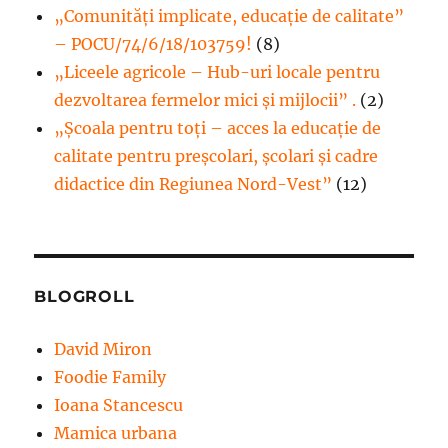
„Comunități implicate, educație de calitate”
– POCU/74/6/18/103759!
(8)
„Liceele agricole – Hub-uri locale pentru
dezvoltarea fermelor mici şi mijlocii” .
(2)
„Școala pentru toți – acces la educație de
calitate pentru preșcolari, școlari și cadre
didactice din Regiunea Nord-Vest”
(12)
BLOGROLL
David Miron
Foodie Family
Ioana Stancescu
Mamica urbana