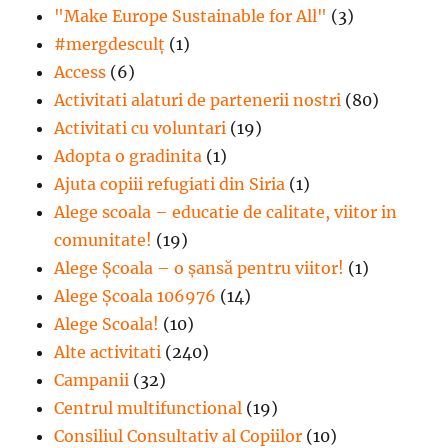
"Make Europe Sustainable for All"
(3)
#mergdesculţ
(1)
Access
(6)
Activitati alaturi de partenerii nostri
(80)
Activitati cu voluntari
(19)
Adopta o gradinita
(1)
Ajuta copiii refugiati din Siria
(1)
Alege scoala – educatie de calitate, viitor in
comunitate!
(19)
Alege Şcoala – o şansă pentru viitor!
(1)
Alege Școala 106976
(14)
Alege Scoala!
(10)
Alte activitati
(240)
Campanii
(32)
Centrul multifunctional
(19)
Consiliul Consultativ al Copiilor
(10)