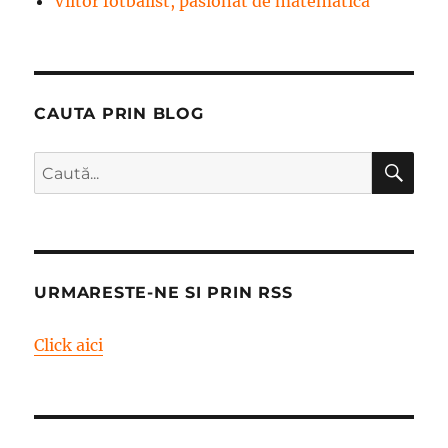
Viitor fotbalist, pasionat de matematică
CAUTA PRIN BLOG
CĂ
Caută
după:
URMARESTE-NE SI PRIN RSS
Click aici