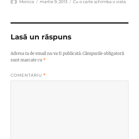
Autor
Publicat
Categorii
Monica
martie 9, 2013
Cu o carte schimba o viata
pe
Lasă un răspuns
Adresa ta de email nu va fi publicată.
Câmpurile obligatorii
sunt marcate cu
*
COMENTARIU
*