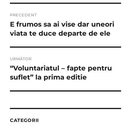
Navigare
PRECEDENT
în
E frumos sa ai vise dar uneori
Articolul
anterior:
viata te duce departe de ele
articole
URMĂTOR
“Voluntariatul – fapte pentru
Articolul
următor:
suflet” la prima editie
CATEGORII