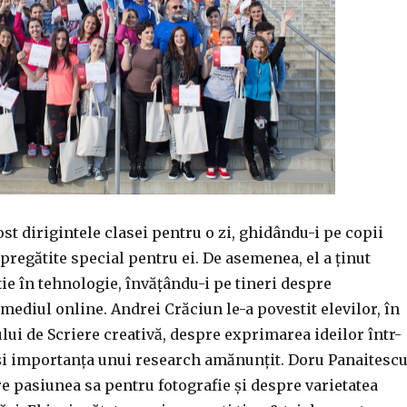
ost dirigintele clasei pentru o zi, ghidându-i pe copii
 pregătite special pentru ei. De asemenea, el a ținut
ie în tehnologie, învățându-i pe tineri despre
ediul online. Andrei Crăciun le-a povestit elevilor, în
ui de Scriere creativă, despre exprimarea ideilor într-
și importanța unui research amănunțit. Doru Panaitesc
re pasiunea sa pentru fotografie și despre varietatea