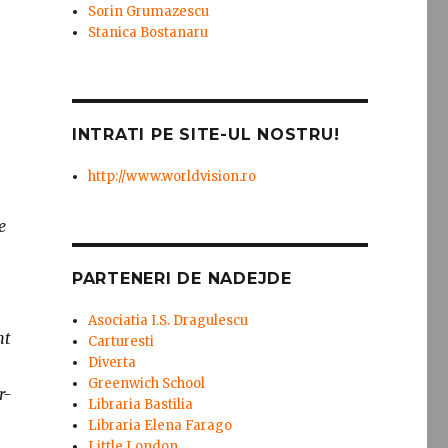
Sorin Grumazescu
Stanica Bostanaru
INTRATI PE SITE-UL NOSTRU!
http://www.worldvision.ro
e
PARTENERI DE NADEJDE
Asociatia I.S. Dragulescu
nt
Carturesti
Diverta
Greenwich School
r-
Libraria Bastilia
Libraria Elena Farago
Little London