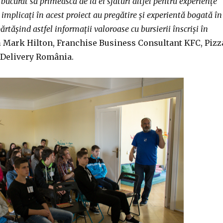
u bucurat să primească de la ei sfaturi altfel pentru experiențe
 implicați în acest proiect au
pregătire și experientă bogată în
ărtășind astfel informații valoroase cu bursierii înscriși în
ă Mark Hilton, Franchise Business Consultant KFC, Pizz
t Delivery România.