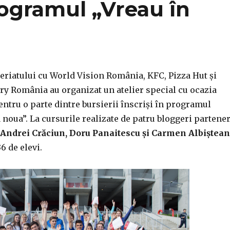
rogramul „Vreau în
eriatului cu World Vision România, KFC, Pizza Hut și
ry România au organizat un atelier special cu ocazia
 pentru o parte dintre bursierii înscriși în programul
a noua”. La cursurile realizate de patru bloggeri partener
 Andrei Crăciun, Doru Panaitescu și Carmen Albiștea
6 de elevi.