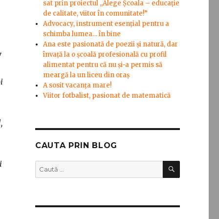
sat prin proiectul ,,Alege Școala – educație
de calitate, viitor în comunitate!”
Advocacy, instrument esenţial pentru a
schimba lumea… în bine
Ana este pasionată de poezii și natură, dar
v
învață la o școală profesională cu profil
alimentat pentru că nu și-a permis să
meargă la un liceu din oraș
i
A sosit vacanța mare!
Viitor fotbalist, pasionat de matematică
,
CAUTA PRIN BLOG
i
CĂUTARE
Caută
după: