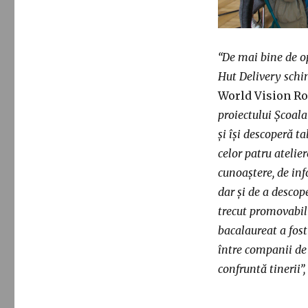
“De mai bine de op
Hut Delivery schi
World Vision R
proiectului Școala
și își descoperă ta
celor patru atelier
cunoaștere, de inf
dar și de a descop
trecut promovabili
bacalaureat a fos
între companii de 
confruntă tinerii”,