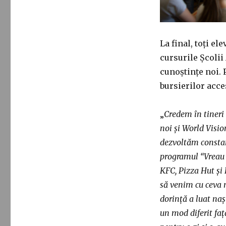
La final, toți e
cursurile Școlii
cunoștințe noi. 
bursierilor acc
„
Credem în tineri 
noi și World Visio
dezvoltăm constan
programul
“Vreau 
KFC, Pizza Hut și
să venim cu ceva 
dorință a luat nașt
un mod diferit față