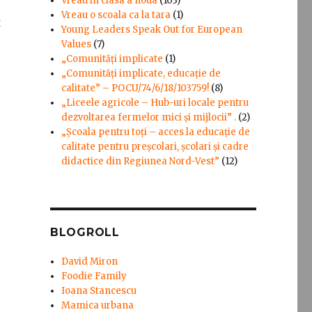
Vreau in clasa a noua
(103)
Vreau o scoala ca la tara
(1)
t
Young Leaders Speak Out for European
Values
(7)
„Comunități implicate
(1)
„Comunități implicate, educație de
calitate” – POCU/74/6/18/103759!
(8)
„Liceele agricole – Hub-uri locale pentru
dezvoltarea fermelor mici şi mijlocii” .
(2)
„Școala pentru toți – acces la educație de
calitate pentru preșcolari, școlari și cadre
didactice din Regiunea Nord-Vest”
(12)
BLOGROLL
David Miron
Foodie Family
Ioana Stancescu
Mamica urbana