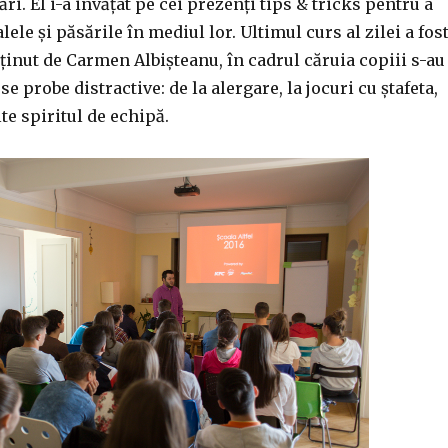
ri. El i-a invățat pe cei prezenți tips & tricks pentru a
ele și păsările în mediul lor. Ultimul curs al zilei a fos
sținut de Carmen Albișteanu, în cadrul căruia copiii s-au
se probe distractive: de la alergare, la jocuri cu ștafeta,
te spiritul de echipă.