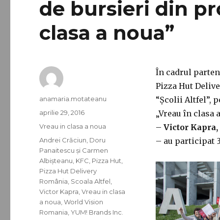
de bursieri din p
clasa a noua”
În cadrul parten
Pizza Hut Delive
Autor
anamaria.motateanu
“Școlii Altfel”,
Publicat
aprilie 29, 2016
„Vreau în clasa 
pe
Categorii
Vreau in clasa a noua
–
Victor Kapra,
Etichete
Andrei Crăciun
,
Doru
– au participat 3
Panaitescu și Carmen
Albișteanu
,
KFC
,
Pizza Hut
,
Pizza Hut Delivery
România
,
Scoala Altfel
,
Victor Kapra
,
Vreau in clasa
a noua
,
World Vision
Romania
,
YUM! Brands Inc.