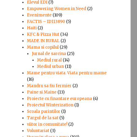
Elevul EDI
(7)
Empowering Women in Need
(2)
Evenimente
(109)
FACTIS – ID113890
(5)
Haiti
(2)
KFC & Pizza Hut
(34)
MADE IN RURAL
(2)
Mama si copilul
(29)
Jurnal de sarcina
(25)
Mediul rural
(14)
Mediul urban
(11)
Mame pentru viata. Viata pentru mame
(16)
Mandru sa fiu fermier
(2)
Paine si Maine
(13)
Proiecte cu finantare europeana
(4)
Proiectul Winterization
(1)
Scoala parintilor
(1)
Targul de la sat
(5)
u
viitor in comunitate!
(2)
Voluntariat
(3)