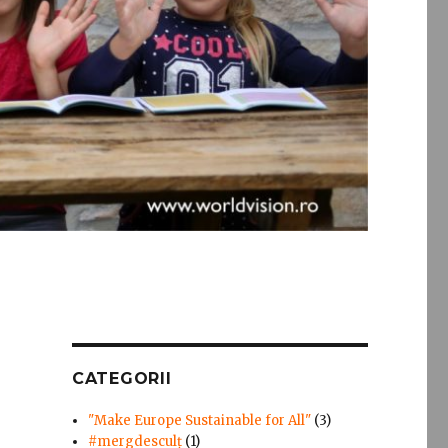
CATEGORII
"Make Europe Sustainable for All"
(3)
#mergdesculţ
(1)