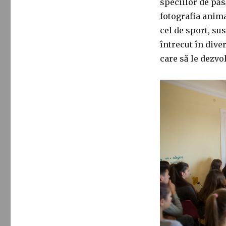
speciilor de păsă
fotografia animal
cel de sport, su
întrecut în diver
care să le dezvol