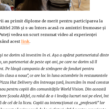
levii au primit diplome de merit pentru participarea la
 Altfel 2016 și s-au întors acasă cu amintiri frumoase și
Puteți vedea un scurt rezumat video al experienței
esând acest
link
.
și ne dorim să investim în ei. Așa a apărut parteneriatul dintr
n, un parteneriat de peste opt ani, pe care ne dorim să îl
t. Pe lângă campania de strângere de fonduri pentru
în clasa a noua”
, ce are loc în luna octombrie în restaurantele
 Pizza Hut Delivery din întreaga țară, încercăm în mod consta
nou pentru copiii din comunitățile World Vision. Din această
ere Școala Altfel, cu rolul de a-i învăța lucruri noi pe elevi, înt
 de cel de la liceu. Copiii au interacționat cu „profesorii” lor