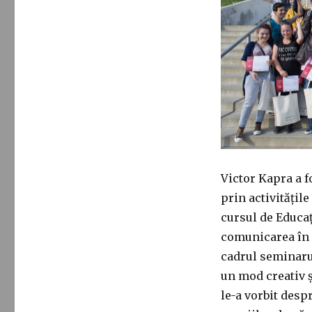
Victor Kapra a f
prin activitățile
cursul de Educaț
comunicarea în m
cadrul seminarul
un mod creativ 
le-a vorbit desp