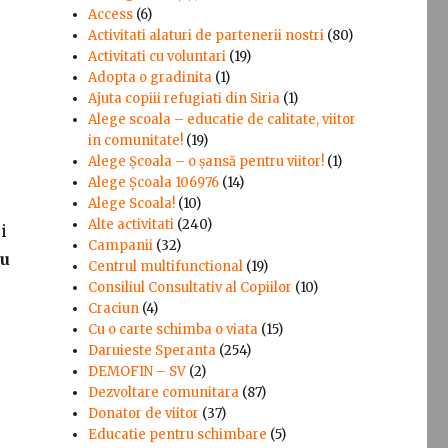
Access
(6)
Activitati alaturi de partenerii nostri
(80)
Activitati cu voluntari
(19)
Adopta o gradinita
(1)
Ajuta copiii refugiati din Siria
(1)
Alege scoala – educatie de calitate, viitor
in comunitate!
(19)
Alege Şcoala – o şansă pentru viitor!
(1)
Alege Școala 106976
(14)
Alege Scoala!
(10)
Alte activitati
(240)
i
Campanii
(32)
nu
Centrul multifunctional
(19)
Consiliul Consultativ al Copiilor
(10)
Craciun
(4)
Cu o carte schimba o viata
(15)
Daruieste Speranta
(254)
DEMOFIN – SV
(2)
Dezvoltare comunitara
(87)
Donator de viitor
(37)
Educatie pentru schimbare
(5)