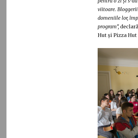
pentru o zi și s-a
viitoare. Bloggerii
domeniile lor, împ
program”,
declar
Hut și Pizza Hu