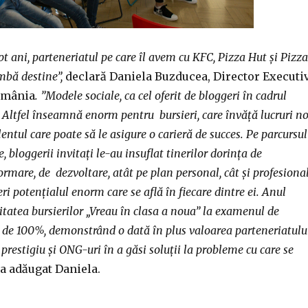
t ani, parteneriatul pe care îl avem cu KFC, Pizza Hut și Pizza
mbă destine”,
declară Daniela Buzducea, Director Executi
omânia
. ”Modele sociale, ca cel oferit de bloggeri
în cadrul
 Altfel înseamnă enorm pentru bursieri, care învăță lucruri no
lentul care poate să le asigure o carieră de succes. Pe parcursul
e, bloggerii invitați le-au insuflat tinerilor dorința de
ormare, de dezvoltare, atât pe plan personal, cât și profesional
eri potențialul enorm care se află în fiecare dintre ei. Anul
tatea bursierilor „Vreau în clasa a noua” la examenul de
t de 100%, demonstrând o dată în plus valoarea parteneriatulu
prestigiu și ONG-uri în a găsi soluții la probleme cu care se
a adăugat Daniela.