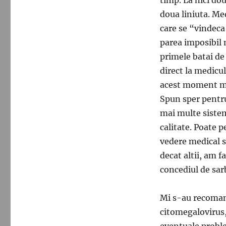
doua liniuta. Me
care se “vindeca”
parea imposibil 
primele batai de 
direct la medicul
acest moment med
Spun sper pentru
mai multe sistem
calitate. Poate 
vedere medical s
decat altii, am 
concediul de sarb
Mi s-au recoman
citomegalovirus,
eventuale proble