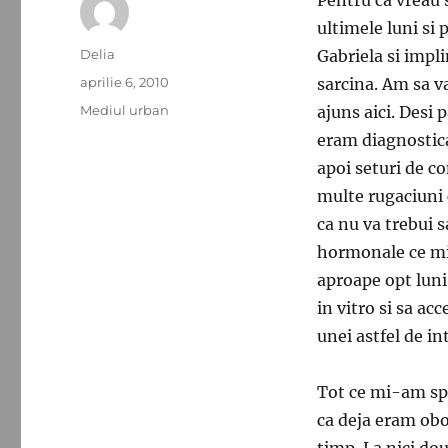
ultimele luni si
Autor
Delia
Gabriela si impl
Publicat
aprilie 6, 2010
sarcina. Am sa v
pe
Categorii
Mediul urban
ajuns aici. Desi
eram diagnostica
apoi seturi de co
multe rugaciuni
ca nu va trebui s
hormonale ce mi s
aproape opt luni
in vitro si sa ac
unei astfel de in
Tot ce mi-am spu
ca deja eram obo
timp. La nici do