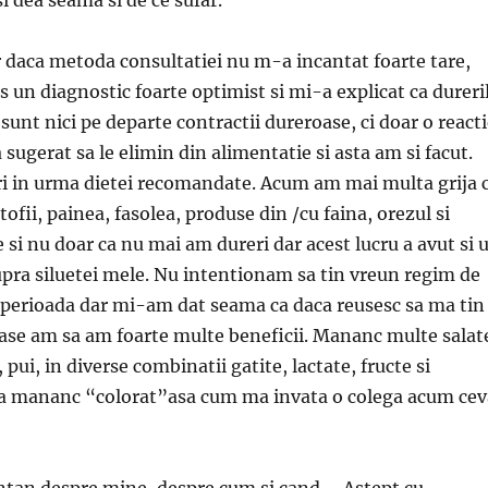
ar daca metoda consultatiei nu m-a incantat foarte tare,
 un diagnostic foarte optimist si mi-a explicat ca dureri
sunt nici pe departe contractii dureroase, ci doar o react
 sugerat sa le elimin din alimentatie si asta am si facut.
i in urma dietei recomandate. Acum am mai multa grija 
ofii, painea, fasolea, produse din /cu faina, orezul si
e si nu doar ca nu mai am dureri dar acest lucru a avut si 
upra siluetei mele. Nu intentionam sa tin vreun regim de
a perioada dar mi-am dat seama ca daca reusesc sa ma tin
ase am sa am foarte multe beneficii. Mananc multe salat
, pui, in diverse combinatii gatite, lactate, fructe si
sa mananc “colorat”asa cum ma invata o colega acum cev
an despre mine, despre cum si cand … Astept cu