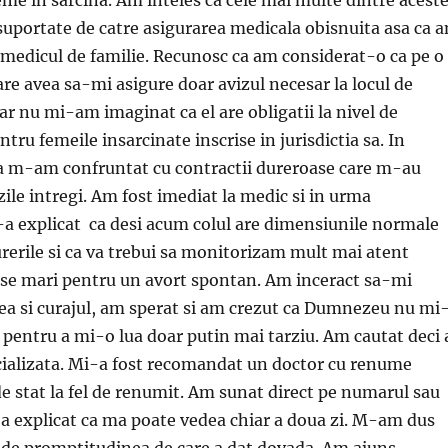
suportate de catre asigurarea medicala obisnuita asa ca 
 medicul de familie. Recunosc ca am considerat-o ca pe o
are avea sa-mi asigure doar avizul necesar la locul de
r nu mi-am imaginat ca el are obligatii la nivel de
ru femeile insarcinate inscrise in jurisdictia sa. In
a m-am confruntat cu contractii dureroase care m-au
zile intregi. Am fost imediat la medic si in urma
-a explicat ca desi acum colul are dimensiunile normale
rerile si ca va trebui sa monitorizam mult mai atent
nse mari pentru un avort spontan. Am inceract sa-mi
ea si curajul, am sperat si am crezut ca Dumnezeu nu mi
a pentru a mi-o lua doar putin mai tarziu. Am cautat deci 
cializata. Mi-a fost recomandat un doctor cu renume
de stat la fel de renumit. Am sunat direct pe numarul sau
-a explicat ca ma poate vedea chiar a doua zi. M-am dus
 de promptitudinea de care a dat dovada. Am ajuns