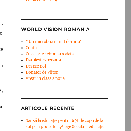
le
WORLD VISION ROMANIA
ie
''Un microbuz numit dorinta''
Contact
ce
Cu o carte schimba o viata
Daruieste speranta
un
Despre noi
Donator de Viitor
Vreau in clasa a noua
e,
a
ARTICOLE RECENTE
Șansă la educație pentru 691 de copii de la
sat prin proiectul ,,Alege Școala – educație