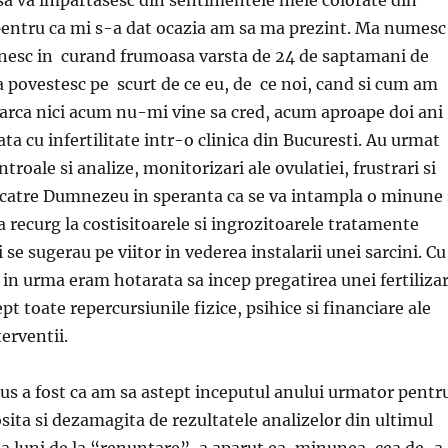
 pentru ca mi s-a dat ocazia am sa ma prezint. Ma numesc
inesc in curand frumoasa varsta de 24 de saptamani de
a povestesc pe scurt de ce eu, de ce noi, cand si cum am
 parca nici acum nu-mi vine sa cred, acum aproape doi ani
ta cu infertilitate intr-o clinica din Bucuresti. Au urmat
ntroale si analize, monitorizari ale ovulatiei, frustrari si
 catre Dumnezeu in speranta ca se va intampla o minune 
a recurg la costisitoarele si ingrozitoarele tratamente
e sugerau pe viitor in vederea instalarii unei sarcini. Cu
 in urma eram hotarata sa incep pregatirea unei fertilizar
cept toate repercursiunile fizice, psihice si financiare ale
terventii.
s a fost ca am sa astept inceputul anului urmator pentr
sita si dezamagita de rezultatele analizelor din ultimul
ua luni de la “renuntare”, a aparut ea, minunea, cea de-a