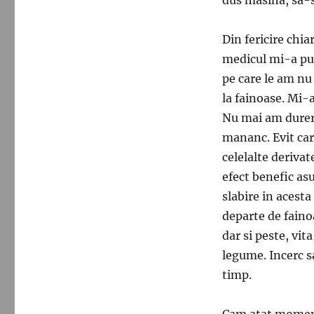
Din fericire chi
medicul mi-a pus
pe care le am nu 
la fainoase. Mi-a
Nu mai am durer
mananc. Evit cart
celelalte derivat
efect benefic as
slabire in acest
departe de faino
dar si peste, vita
legume. Incerc 
timp.
Cam atat moment