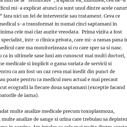
dicul mi-a explicat atunci ca sunt unul dintre acele cazur
 fara nici un fel de interventie sau tratament. Ceva ce
medical s-a transformat in numai cinci saptamani in
inima cele mai clar auzite vreodata. Prima vizita a fost
 specialist, intr-o clinica privata, care mi-a ramas pana i
icul care ma monitorizeaza si cu care sper sa si nasc.
 ca in ultimele sase luni am cunoscut mai multi doctori,
e medicale si implicit o gama variata de servicii si
pentru ca am fost un caz ceva mai inedit din punct de
au poate pentru ca medicul meu actual e mai precaut
facut ecografii la fiecare doua saptamani (exceptie facand
atorile de iarna).
dat multe analize medicale precum toxoplasmoza,
 multe analize de sange si urina care trebuiau sa depiste
me in sarcina. Am inteles ca cele mai multe dintre acest