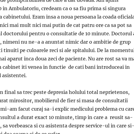
0 in Ambulatoriu, credeam ca o sa fiu prima si singura
a cabinetului. Eram insa a noua persoana la coada oficial
nici mai mult nici mai putin de cat patru ore ca sa pot sa
ul doctorului pentru o consultatie de 10 minute. Doctorul 
re, nimeni nu ne-a a anuntat nimic dar o ambitie de grup
i tinuiti pe culoarele reci si ale spitalului. De la momentu
mai aparut inca doua zeci de paciente. Nu are rost sa va m
 cabinet iti venea in functie de cati bani introduceai in
 asistentei.
n final sa trec peste depresia holului total neprietenos,
rat mirositor, mobilierul de fier si masa de consultatii
 mi-am facut curaj sa-i explic medicului problema cu car
sultul a durat exact 10 minute, timp in care a reusit sa-
a, sa vorbeasca si cu asistenta despre service-ul in care si
i dea seama si de ce sufar.