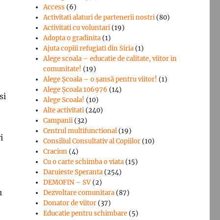
Access
(6)
Activitati alaturi de partenerii nostri
(80)
Activitati cu voluntari
(19)
Adopta o gradinita
(1)
Ajuta copiii refugiati din Siria
(1)
Alege scoala – educatie de calitate, viitor in
comunitate!
(19)
Alege Şcoala – o şansă pentru viitor!
(1)
Alege Școala 106976
(14)
si
Alege Scoala!
(10)
Alte activitati
(240)
Campanii
(32)
Centrul multifunctional
(19)
i
Consiliul Consultativ al Copiilor
(10)
Craciun
(4)
Cu o carte schimba o viata
(15)
Daruieste Speranta
(254)
DEMOFIN – SV
(2)
u
Dezvoltare comunitara
(87)
Donator de viitor
(37)
Educatie pentru schimbare
(5)