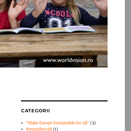
CATEGORII
"Make Europe Sustainable for All"
(3)
#mergdesculţ
(1)