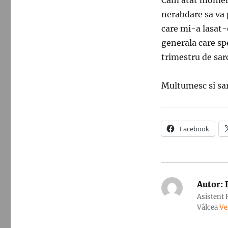
nerabdare sa va 
care mi-a lasat-
generala care spe
trimestru de sar
Multumesc si sar
Facebook
Autor:
D
Asistent 
Vâlcea
Ve