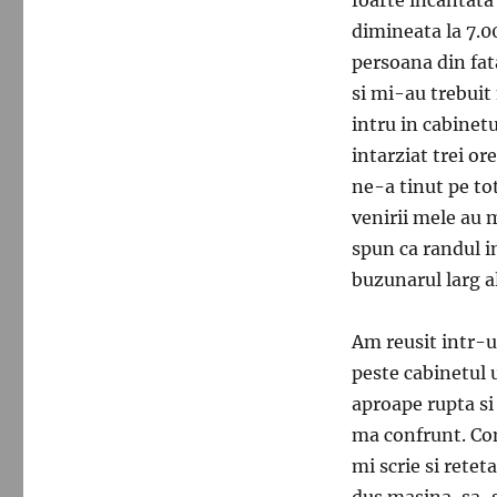
dimineata la 7.0
persoana din fat
si mi-au trebuit 
intru in cabinet
intarziat trei o
ne-a tinut pe tot
venirii mele au 
spun ca randul in
buzunarul larg al
Am reusit intr-u
peste cabinetul u
aproape rupta si
ma confrunt. Con
mi scrie si retet
dus masina, sa-s