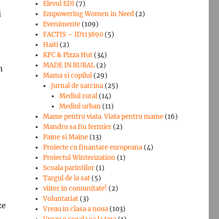
Elevul EDI
(7)
i
Empowering Women in Need
(2)
Evenimente
(109)
FACTIS – ID113890
(5)
Haiti
(2)
KFC & Pizza Hut
(34)
MADE IN RURAL
(2)
n
Mama si copilul
(29)
Jurnal de sarcina
(25)
Mediul rural
(14)
Mediul urban
(11)
Mame pentru viata. Viata pentru mame
(16)
Mandru sa fiu fermier
(2)
Paine si Maine
(13)
Proiecte cu finantare europeana
(4)
Proiectul Winterization
(1)
Scoala parintilor
(1)
Targul de la sat
(5)
viitor in comunitate!
(2)
Voluntariat
(3)
ze
Vreau in clasa a noua
(103)
e