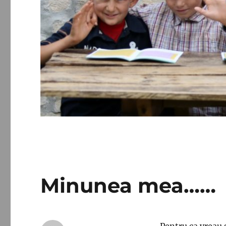
Minunea mea……
Pentru ca vreau 