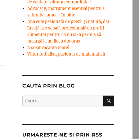
de calitate, viitor în comunitate!”
Advocacy, instrument esenţial pentru a
schimba lumea… în bine
Ana este pasionată de poezii și natură, dar
învață la o școală profesională cu profil
alimentat pentru că nu și-a permis să
meargă la un liceu din oraș
A sosit vacanța mare!
Viitor fotbalist, pasionat de matematică
CAUTA PRIN BLOG
CĂUTARE
Caută
după:
URMARESTE-NE SI PRIN RSS