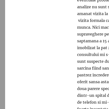
analize nu sunt 
amanat vizita la
vizita formala c
munca. Nici maca
supraveghere pent
saptamana a 15 
imobilzat la pat 
consultului mi s
sunt suspecte du
sarcina fiind sa
pastrez increder
oferit sansa ast
doua parere spe
dintr-un spital 
de telefon si mi
foarte incantata