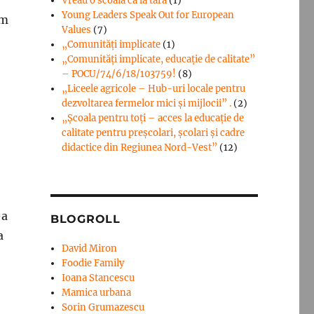
Vreau o scoala ca la tara
(1)
Young Leaders Speak Out for European
am
Values
(7)
„Comunități implicate
(1)
„Comunități implicate, educație de calitate”
– POCU/74/6/18/103759!
(8)
„Liceele agricole – Hub-uri locale pentru
dezvoltarea fermelor mici şi mijlocii” .
(2)
„Școala pentru toți – acces la educație de
calitate pentru preșcolari, școlari și cadre
didactice din Regiunea Nord-Vest”
(12)
-a
BLOGROLL
a
David Miron
Foodie Family
Ioana Stancescu
Mamica urbana
Sorin Grumazescu