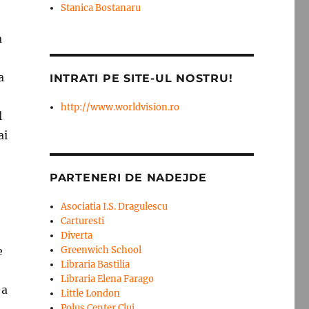
Stanica Bostanaru
a
a
INTRATI PE SITE-UL NOSTRU!
http://www.worldvision.ro
l
ai
PARTENERI DE NADEJDE
Asociatia I.S. Dragulescu
Carturesti
Diverta
e
Greenwich School
Libraria Bastilia
Libraria Elena Farago
-a
Little London
Polus Center Cluj