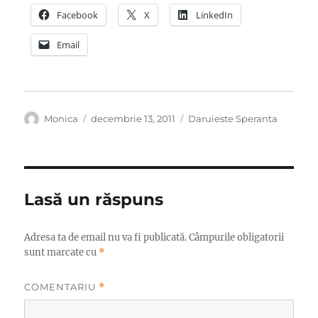
Facebook
X
LinkedIn
Email
Autor
Publicat
Categorii
Monica
decembrie 13, 2011
Daruieste Speranta
pe
Lasă un răspuns
Adresa ta de email nu va fi publicată.
Câmpurile obligatorii
sunt marcate cu
*
COMENTARIU
*