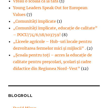
Vreau o scoala ca la tara
(1)
Young Leaders Speak Out for European
Values
(7)
„Comunități implicate
(1)
„Comunități implicate, educație de calitate”
– POCU/74/6/18/103759!
(8)
„Liceele agricole – Hub-uri locale pentru
dezvoltarea fermelor mici şi mijlocii” .
(2)
„Școala pentru toți – acces la educație de
calitate pentru preșcolari, școlari și cadre
didactice din Regiunea Nord-Vest”
(12)
BLOGROLL