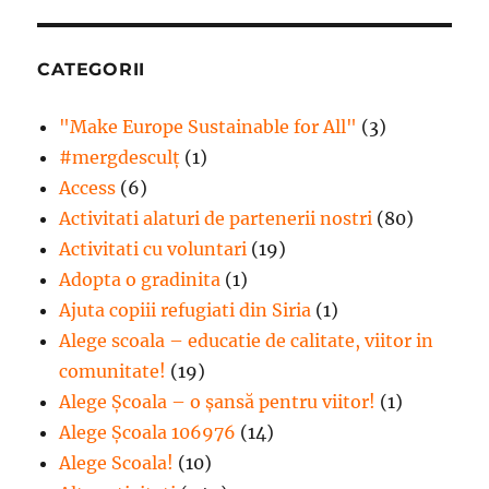
CATEGORII
"Make Europe Sustainable for All"
(3)
#mergdesculţ
(1)
Access
(6)
Activitati alaturi de partenerii nostri
(80)
Activitati cu voluntari
(19)
Adopta o gradinita
(1)
Ajuta copiii refugiati din Siria
(1)
Alege scoala – educatie de calitate, viitor in
comunitate!
(19)
Alege Şcoala – o şansă pentru viitor!
(1)
Alege Școala 106976
(14)
Alege Scoala!
(10)