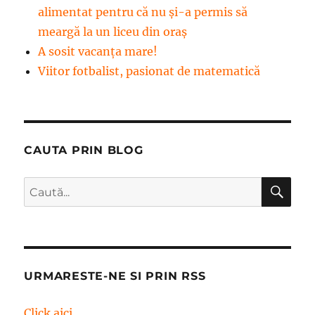
alimentat pentru că nu și-a permis să
meargă la un liceu din oraș
A sosit vacanța mare!
Viitor fotbalist, pasionat de matematică
CAUTA PRIN BLOG
CĂ
Caută
după:
URMARESTE-NE SI PRIN RSS
Click aici