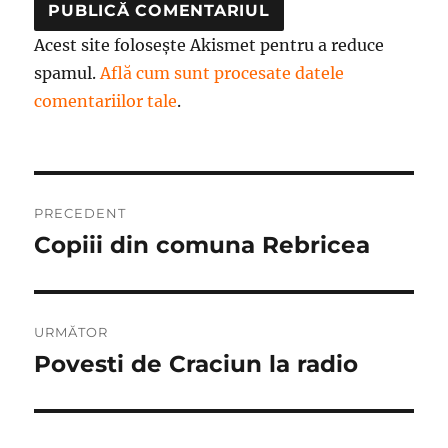
Acest site folosește Akismet pentru a reduce
spamul.
Află cum sunt procesate datele
comentariilor tale
.
Navigare
PRECEDENT
în
Copiii din comuna Rebricea
Articolul
anterior:
articole
URMĂTOR
Povesti de Craciun la radio
Articolul
următor: