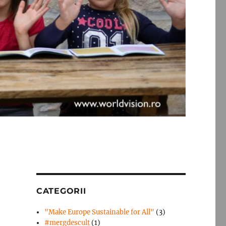
CATEGORII
"Make Europe Sustainable for All"
(3)
#mergdesculţ
(1)