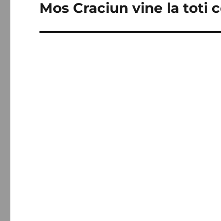
Mos Craciun vine la toti co
Articolul
următor: