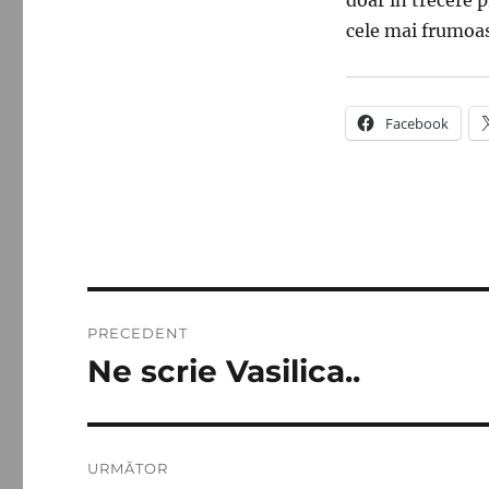
cele mai frumoas
Facebook
Navigare
PRECEDENT
în
Ne scrie Vasilica..
Articolul
anterior:
articole
URMĂTOR