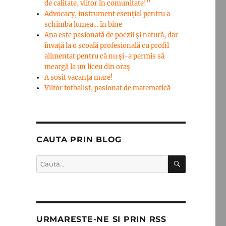
de calitate, viitor în comunitate!”
Advocacy, instrument esenţial pentru a
schimba lumea… în bine
Ana este pasionată de poezii și natură, dar
învață la o școală profesională cu profil
alimentat pentru că nu și-a permis să
meargă la un liceu din oraș
A sosit vacanța mare!
Viitor fotbalist, pasionat de matematică
CAUTA PRIN BLOG
CĂUTARE
Caută
după:
URMARESTE-NE SI PRIN RSS