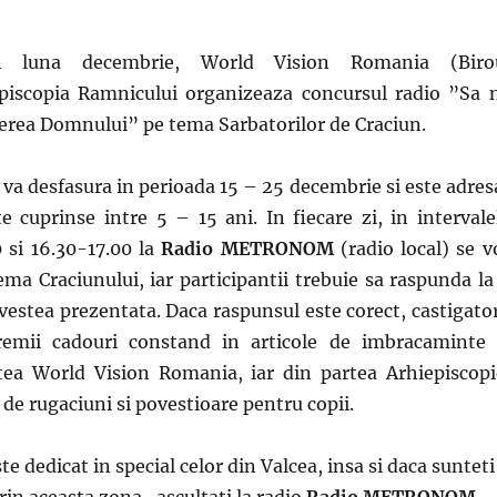
 luna decembrie, World Vision Romania (Biro
episcopia Ramnicului organizeaza concursul radio ”Sa 
erea Domnului” pe tema Sarbatorilor de Craciun.
 va desfasura in perioada 15 – 25 decembrie si este adres
te cuprinse intre 5 – 15 ani. In fiecare zi, in intervale
 si 16.30-17.00 la
Radio
METRONOM
(radio local)
se v
tema Craciunului, iar participantii trebuie sa raspunda la
vestea prezentata. Daca raspunsul este corect, castigator
remii cadouri constand in articole de imbracaminte 
rtea World Vision Romania, iar din partea Arhiepiscopi
 de rugaciuni si povestioare pentru copii.
te dedicat in special celor din Valcea, insa si daca sunteti
rin aceasta zona , ascultati la radio
Radio
METRONOM,