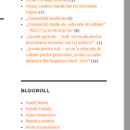
Vreau o scoala ca la tara
(1)
Young Leaders Speak Out for European
Values
(7)
„Comunități implicate
(1)
„Comunități implicate, educație de calitate”
– POCU/74/6/18/103759!
(8)
„Liceele agricole – Hub-uri locale pentru
dezvoltarea fermelor mici şi mijlocii” .
(2)
„Școala pentru toți – acces la educație de
calitate pentru preșcolari, școlari și cadre
didactice din Regiunea Nord-Vest”
(12)
BLOGROLL
David Miron
Foodie Family
Ioana Stancescu
Mamica urbana
Sorin Grumazescu