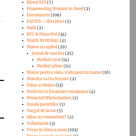
Elevul EDI
(7)
Empowering Women in Need
(2)
Evenimente
(109)
FACTIS – ID113890
(5)
Haiti
(2)
KFC & Pizza Hut
(34)
MADE IN RURAL
(2)
Mama si copilul
(29)
Jurnal de sarcina
(25)
Mediul rural
(14)
Mediul urban
(11)
Mame pentru viata. Viata pentru mame
(16)
Mandru sa fiu fermier
(2)
Paine si Maine
(13)
Proiecte cu finantare europeana
(4)
Proiectul Winterization
(1)
Scoala parintilor
(1)
Targul de la sat
(5)
viitor in comunitate!
(2)
Voluntariat
(3)
Vreau in clasa a noua
(103)