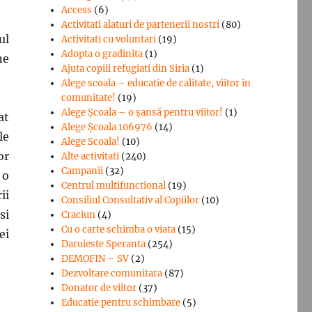
Access
(6)
Activitati alaturi de partenerii nostri
(80)
ul
Activitati cu voluntari
(19)
Adopta o gradinita
(1)
ne
Ajuta copiii refugiati din Siria
(1)
Alege scoala – educatie de calitate, viitor in
comunitate!
(19)
Alege Şcoala – o şansă pentru viitor!
(1)
at
Alege Școala 106976
(14)
le
Alege Scoala!
(10)
or
Alte activitati
(240)
Campanii
(32)
 o
Centrul multifunctional
(19)
ii
Consiliul Consultativ al Copiilor
(10)
si
Craciun
(4)
Cu o carte schimba o viata
(15)
ei
Daruieste Speranta
(254)
DEMOFIN – SV
(2)
Dezvoltare comunitara
(87)
Donator de viitor
(37)
Educatie pentru schimbare
(5)