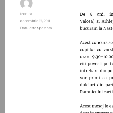
Autor
Monica
De 8 ani, in
Publicat
decembrie 17, 2011
Valcea) si Arhi
pe
Categorii
Daruieste Speranta
bucuram la Nast
Acest concurs se
copiilor cu vars
orare 9.30-10.00
citi povesti pe 
intrebare din po
vor primi ca p
dulciuri din pa
Ramnicului carti
Acest mesaj le es
doar in trecere p