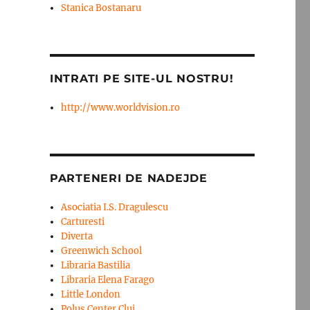
Stanica Bostanaru
INTRATI PE SITE-UL NOSTRU!
http://www.worldvision.ro
PARTENERI DE NADEJDE
Asociatia I.S. Dragulescu
Carturesti
Diverta
Greenwich School
Libraria Bastilia
Libraria Elena Farago
Little London
Polus Center Cluj