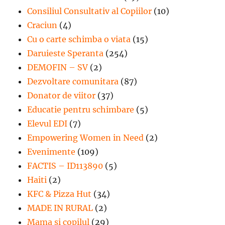
Consiliul Consultativ al Copiilor
(10)
Craciun
(4)
Cu o carte schimba o viata
(15)
Daruieste Speranta
(254)
DEMOFIN – SV
(2)
Dezvoltare comunitara
(87)
Donator de viitor
(37)
Educatie pentru schimbare
(5)
Elevul EDI
(7)
Empowering Women in Need
(2)
Evenimente
(109)
FACTIS – ID113890
(5)
Haiti
(2)
KFC & Pizza Hut
(34)
MADE IN RURAL
(2)
Mama si copilul
(29)