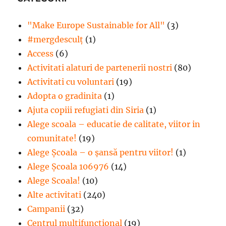
"Make Europe Sustainable for All"
(3)
#mergdesculţ
(1)
Access
(6)
Activitati alaturi de partenerii nostri
(80)
Activitati cu voluntari
(19)
Adopta o gradinita
(1)
Ajuta copiii refugiati din Siria
(1)
Alege scoala – educatie de calitate, viitor in
comunitate!
(19)
Alege Şcoala – o şansă pentru viitor!
(1)
Alege Școala 106976
(14)
Alege Scoala!
(10)
Alte activitati
(240)
Campanii
(32)
Centrul multifunctional
(19)