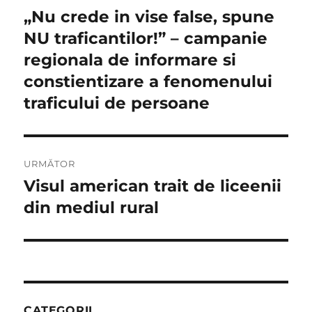
în
„Nu crede in vise false, spune
Articolul
anterior:
NU traficantilor!” – campanie
articole
regionala de informare si
constientizare a fenomenului
traficului de persoane
URMĂTOR
Visul american trait de liceenii
Articolul
următor:
din mediul rural
CATEGORII