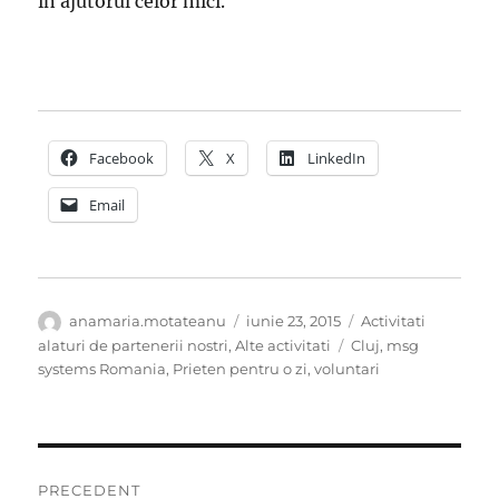
in ajutorul celor mici.
Facebook
X
LinkedIn
Email
Autor
Publicat
Categorii
anamaria.motateanu
iunie 23, 2015
Activitati
pe
Etichete
alaturi de partenerii nostri
,
Alte activitati
Cluj
,
msg
systems Romania
,
Prieten pentru o zi
,
voluntari
Navigare
PRECEDENT