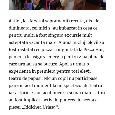
Astfel, la sfarsitul saptamanii trecute, dis-de-
dimineata, cei mici s-au imbarcat in ceea ce
pentru multi a fost singura excursie mult
asteptata vacanta mare. Ajunsi in Cluj, elevii au
fost rasfatati cu pizza si inghetata la Pizza Hut,
pentru a le asigura energia pentru ziua plina de
care urmau sa se bucure. Apoi a urmat o
experienta in premiera pentru toti elevii –
teatru de papusi. Niciun copil nu participase
pana in acel moment la un spectacol de teatru,
iar actorii le-au facut bucuria si mai mare – toti
au fost implicati activi in punerea in scena a
piesei „Ridichea Uriasa”.