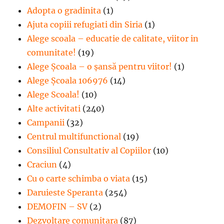
Adopta o gradinita
(1)
Ajuta copiii refugiati din Siria
(1)
Alege scoala – educatie de calitate, viitor in
comunitate!
(19)
Alege Şcoala – o şansă pentru viitor!
(1)
Alege Școala 106976
(14)
Alege Scoala!
(10)
Alte activitati
(240)
Campanii
(32)
Centrul multifunctional
(19)
Consiliul Consultativ al Copiilor
(10)
Craciun
(4)
Cu o carte schimba o viata
(15)
Daruieste Speranta
(254)
DEMOFIN – SV
(2)
Dezvoltare comunitara
(87)