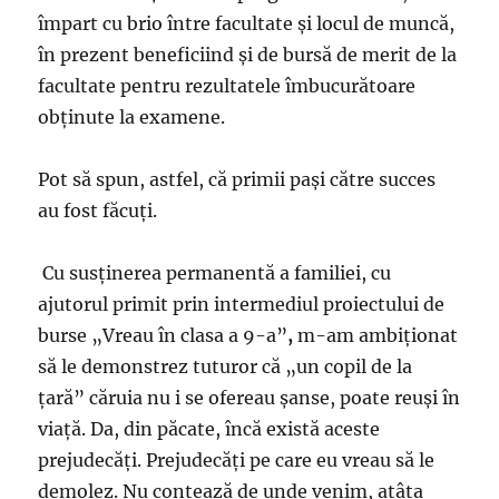
împart cu brio între facultate şi locul de muncă,
în prezent beneficiind şi de bursă de merit de la
facultate pentru rezultatele îmbucurătoare
obţinute la examene.
Pot să spun, astfel, că primii paşi către succes
au fost făcuţi.
Cu susţinerea permanentă a familiei, cu
ajutorul primit prin intermediul proiectului de
burse „Vreau în clasa a 9-a”
,
m-am ambiţionat
să le demonstrez tuturor că „un copil de la
ţară” căruia nu i se ofereau şanse, poate reuşi în
viaţă. Da, din păcate, încă există aceste
prejudecăţi. Prejudecăţi pe care eu vreau să le
demolez. Nu contează de unde venim, atâta