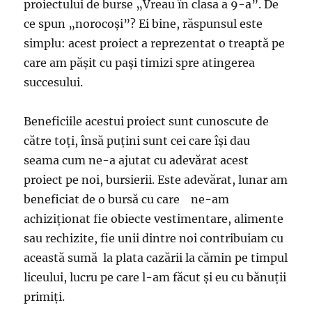
proiectului de burse „Vreau în clasa a 9-a”. De
ce spun „norocoşi”? Ei bine, răspunsul este
simplu: acest proiect a reprezentat o treaptă pe
care am păşit cu paşi timizi spre atingerea
succesului.
Beneficiile acestui proiect sunt cunoscute de
către toţi, însă puţini sunt cei care îşi dau
seama cum ne-a ajutat cu adevărat acest
proiect pe noi, bursierii. Este adevărat, lunar am
beneficiat de o bursă cu care ne-am
achiziţionat fie obiecte vestimentare, alimente
sau rechizite, fie unii dintre noi contribuiam cu
această sumă la plata cazării la cămin pe timpul
liceului, lucru pe care l-am făcut şi eu cu bănuţii
primiţi.