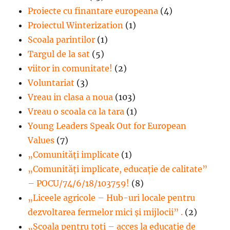
Proiecte cu finantare europeana
(4)
Proiectul Winterization
(1)
Scoala parintilor
(1)
Targul de la sat
(5)
viitor in comunitate!
(2)
Voluntariat
(3)
Vreau in clasa a noua
(103)
Vreau o scoala ca la tara
(1)
Young Leaders Speak Out for European
Values
(7)
„Comunități implicate
(1)
„Comunități implicate, educație de calitate”
– POCU/74/6/18/103759!
(8)
„Liceele agricole – Hub-uri locale pentru
dezvoltarea fermelor mici şi mijlocii” .
(2)
„Școala pentru toți – acces la educație de