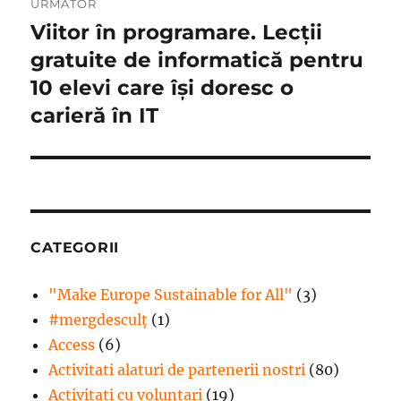
URMĂTOR
Viitor în programare. Lecții
Articolul
următor:
gratuite de informatică pentru
10 elevi care își doresc o
carieră în IT
CATEGORII
"Make Europe Sustainable for All"
(3)
#mergdesculţ
(1)
Access
(6)
Activitati alaturi de partenerii nostri
(80)
Activitati cu voluntari
(19)