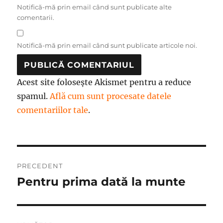
Notifică-mă prin email când sunt publicate alte
comentarii.
Notifică-mă prin email când sunt publicate articole noi.
Acest site folosește Akismet pentru a reduce
spamul.
Află cum sunt procesate datele
comentariilor tale
.
Navigare
PRECEDENT
în
Pentru prima dată la munte
Articolul
anterior:
articole