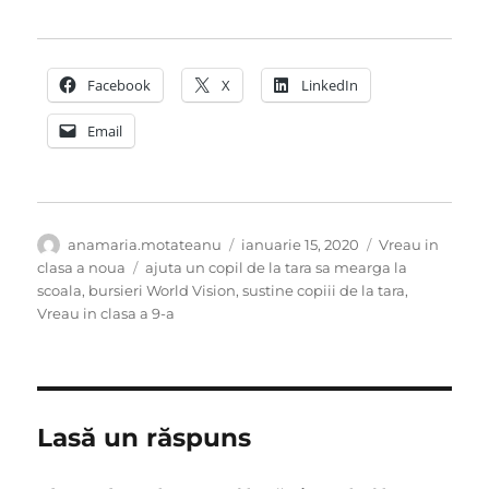
Facebook
X
LinkedIn
Email
Autor
Publicat
Categorii
anamaria.motateanu
ianuarie 15, 2020
Vreau in
pe
Etichete
clasa a noua
ajuta un copil de la tara sa mearga la
scoala
,
bursieri World Vision
,
sustine copiii de la tara
,
Vreau in clasa a 9-a
Lasă un răspuns