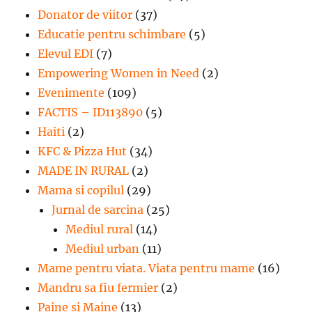
Donator de viitor
(37)
Educatie pentru schimbare
(5)
Elevul EDI
(7)
Empowering Women in Need
(2)
Evenimente
(109)
FACTIS – ID113890
(5)
Haiti
(2)
KFC & Pizza Hut
(34)
MADE IN RURAL
(2)
Mama si copilul
(29)
Jurnal de sarcina
(25)
Mediul rural
(14)
Mediul urban
(11)
Mame pentru viata. Viata pentru mame
(16)
Mandru sa fiu fermier
(2)
Paine si Maine
(13)