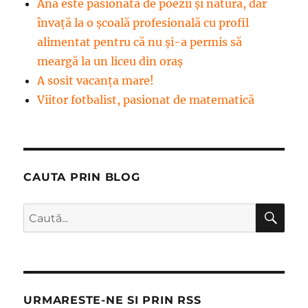
Ana este pasionată de poezii și natură, dar
învață la o școală profesională cu profil
alimentat pentru că nu și-a permis să
meargă la un liceu din oraș
A sosit vacanța mare!
Viitor fotbalist, pasionat de matematică
CAUTA PRIN BLOG
CĂ
Caută
după:
URMARESTE-NE SI PRIN RSS