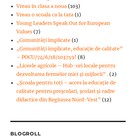
Vreau in clasa a noua
(103)
Vreau o scoala ca la tara
(1)
Young Leaders Speak Out for European
Values
(7)
„Comunități implicate
(1)
„Comunități implicate, educație de calitate”
– POCU/74/6/18/103759!
(8)
„Liceele agricole – Hub-uri locale pentru
dezvoltarea fermelor mici şi mijlocii” .
(2)
„Școala pentru toți – acces la educație de
calitate pentru preșcolari, școlari și cadre
didactice din Regiunea Nord-Vest”
(12)
BLOGROLL