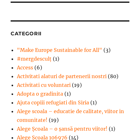
CATEGORII
"Make Europe Sustainable for All"
(3)
#mergdesculţ
(1)
Access
(6)
Activitati alaturi de partenerii nostri
(80)
Activitati cu voluntari
(19)
Adopta o gradinita
(1)
Ajuta copiii refugiati din Siria
(1)
Alege scoala – educatie de calitate, viitor in
comunitate!
(19)
Alege Şcoala – o şansă pentru viitor!
(1)
Alege Școala 106976
(14)