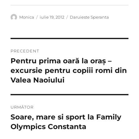
Autor
Publicat
Categorii
Monica
iulie 19, 2012
Daruieste Speranta
pe
Navigare
PRECEDENT
în
Pentru prima oară la oraş –
Articolul
anterior:
excursie pentru copiii romi din
articole
Valea Naoiului
URMĂTOR
Soare, mare si sport la Family
Articolul
următor:
Olympics Constanta