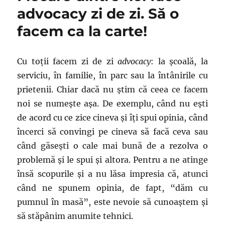
advocacy zi de zi. Să o
facem ca la carte!
Cu toţii facem zi de zi
advocacy
: la şcoală, la
serviciu, în familie, în parc sau la întânirile cu
prietenii. Chiar dacă nu ştim că ceea ce facem
noi se numeşte aşa. De exemplu, când nu eşti
de acord cu ce zice cineva şi îţi spui opinia, când
încerci să convingi pe cineva să facă ceva sau
când găseşti o cale mai bună de a rezolva o
problemă şi le spui şi altora. Pentru a ne atinge
însă scopurile şi a nu lăsa impresia că, atunci
când ne spunem opinia, de fapt, “dăm cu
pumnul în masă”, este nevoie să cunoaştem şi
să stăpânim anumite tehnici.