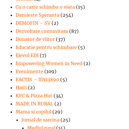
Cu o carte schimba o viata
(15)
Daruieste Speranta
(254)
DEMOFIN – SV
(2)
Dezvoltare comunitara
(87)
Donator de viitor
(37)
Educatie pentru schimbare
(5)
Elevul EDI
(7)
Empowering Women in Need
(2)
Evenimente
(109)
FACTIS – ID113890
(5)
Haiti
(2)
KFC & Pizza Hut
(34)
MADE IN RURAL
(2)
Mama si copilul
(29)
Jurnal de sarcina
(25)
Mediul rural
(14)