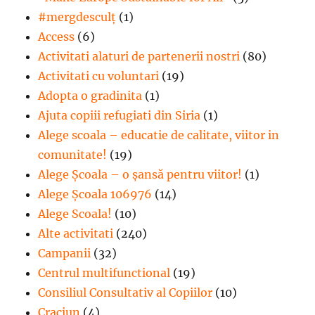
zi.
#mergdesculţ
(1)
Să
o
Access
(6)
facem
Activitati alaturi de partenerii nostri
(80)
ca
Activitati cu voluntari
(19)
la
carte!
Adopta o gradinita
(1)
Ajuta copiii refugiati din Siria
(1)
Alege scoala – educatie de calitate, viitor in
comunitate!
(19)
Alege Şcoala – o şansă pentru viitor!
(1)
Alege Școala 106976
(14)
Alege Scoala!
(10)
Alte activitati
(240)
Campanii
(32)
Centrul multifunctional
(19)
Consiliul Consultativ al Copiilor
(10)
Craciun
(4)