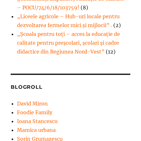
– POCU/74/6/18/103759!
(8)
„Liceele agricole – Hub-uri locale pentru
dezvoltarea fermelor mici şi mijlocii” .
(2)
„Școala pentru toți – acces la educație de
calitate pentru preșcolari, școlari și cadre
didactice din Regiunea Nord-Vest”
(12)
BLOGROLL
David Miron
Foodie Family
Ioana Stancescu
Mamica urbana
Sorin Grumazescu