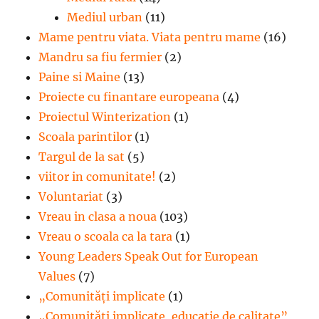
Mediul urban
(11)
Mame pentru viata. Viata pentru mame
(16)
Mandru sa fiu fermier
(2)
Paine si Maine
(13)
Proiecte cu finantare europeana
(4)
Proiectul Winterization
(1)
Scoala parintilor
(1)
Targul de la sat
(5)
viitor in comunitate!
(2)
Voluntariat
(3)
Vreau in clasa a noua
(103)
Vreau o scoala ca la tara
(1)
Young Leaders Speak Out for European
Values
(7)
„Comunități implicate
(1)
„Comunități implicate, educație de calitate”