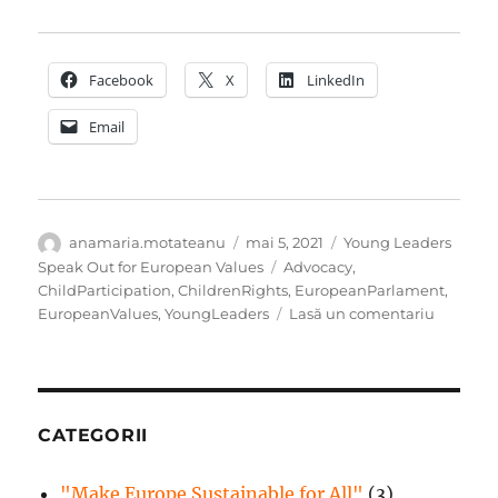
Facebook
X
LinkedIn
Email
Autor
Publicat
Categorii
anamaria.motateanu
mai 5, 2021
Young Leaders
pe
Etichete
Speak Out for European Values
Advocacy
,
ChildParticipation
,
ChildrenRights
,
EuropeanParlament
,
la
EuropeanValues
,
YoungLeaders
Lasă un comentariu
Fiecare
dintre
noi
face
advocac
CATEGORII
zi
de
"Make Europe Sustainable for All"
(3)