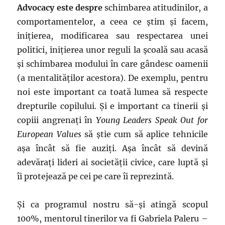
Advocacy este despre
schimbarea atitudinilor, a
comportamentelor, a ceea ce ştim şi facem,
iniţierea, modificarea sau respectarea unei
politici, iniţierea unor reguli la şcoală sau acasă
şi schimbarea modului în care gândesc oamenii
(a mentalităţilor acestora). De exemplu, pentru
noi este important ca toată lumea să respecte
drepturile copilului. Şi e important ca tinerii şi
copiii angrenaţi în
Young Leaders Speak Out for
European Values
să ştie cum să aplice tehnicile
aşa încât să fie auziţi. Aşa încât să devină
adevăraţi lideri ai societății civice, care luptă şi
îi protejează pe cei pe care îi reprezintă.
Şi ca programul nostru să-şi atingă scopul
100%, mentorul tinerilor va fi Gabriela Paleru –