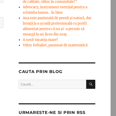
de calitate, viitor în comunitate!”
Advocacy, instrument esenţial pentru a
schimba lumea… în bine
Ana este pasionată de poezii și natură, dar
învață la o școală profesională cu profil
alimentat pentru că nu și-a permis să
meargă la un liceu din oraș
A sosit vacanța mare!
Viitor fotbalist, pasionat de matematică
CAUTA PRIN BLOG
CĂUTARE
Caută
după:
URMARESTE-NE SI PRIN RSS