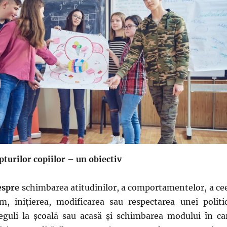
turilor copiilor – un obiectiv
espre
schimbarea atitudinilor, a comportamentelor, a ce
m, iniţierea, modificarea sau respectarea unei politic
reguli la şcoală sau acasă şi schimbarea modului în ca