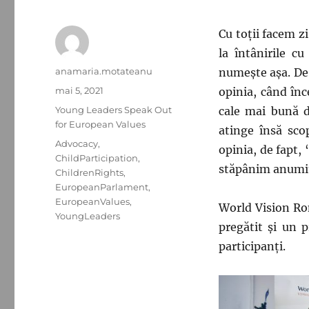
Cu toţii facem zi
la întânirile c
Autor
anamaria.motateanu
numeşte aşa. De 
Publicat
mai 5, 2021
opinia, când înc
pe
Categorii
Young Leaders Speak Out
cale mai bună d
for European Values
atinge însă sco
Etichete
Advocacy
,
opinia, de fapt
ChildParticipation
,
stăpânim anumit
ChildrenRights
,
EuropeanParlament
,
EuropeanValues
,
World Vision Ro
YoungLeaders
pregătit și un 
participanţi.