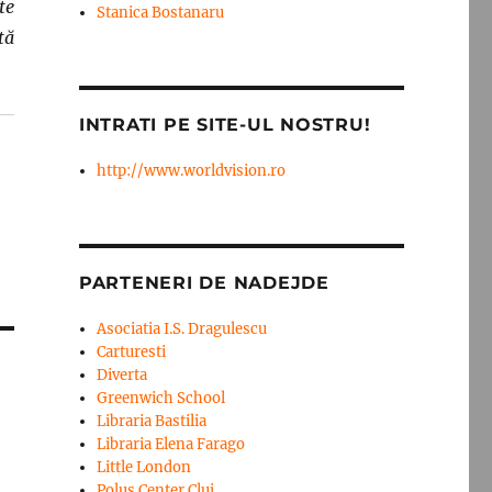
te
Stanica Bostanaru
tă
INTRATI PE SITE-UL NOSTRU!
http://www.worldvision.ro
PARTENERI DE NADEJDE
Asociatia I.S. Dragulescu
Carturesti
Diverta
Greenwich School
Libraria Bastilia
Libraria Elena Farago
Little London
Polus Center Cluj