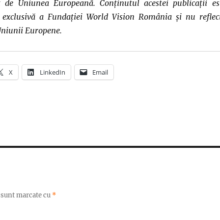
t de Uniunea Europeană. Conținutul acestei publicații es
a exclusivă a Fundației World Vision România și nu reflec
Uniunii Europene.
X
LinkedIn
Email
i sunt marcate cu
*