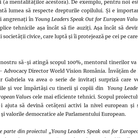
 (a mentalităţilor acestora). De exemplu, pentru noi es
tă lumea să respecte drepturile copilului. Şi e importa
iii angrenaţi în
Young Leaders Speak Out for European Valu
plice tehnicile aşa încât să fie auziţi. Aşa încât să devi
i societății civice, care luptă şi îi protejează pe cei pe care 
nostru să-şi atingă scopul 100%, mentorul tinerilor va 
 – Advocacy Director World Vision România. Învăţăm de 
ar Gabriela va avea o serie de invitaţi surpriză care v
le şi vor împărtăşi cu tinerii şi copiii din
Young Leade
ropean Values
cele mai eficiente tehnici. Scopul proiectul
i ajuta să devină cetăţeni activi la nivel european şi 
l și valorile democratice ale Parlamentului European.
ce parte din proiectul „Young Leaders Speak out for Europe