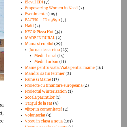
Elevul EDI
(7)
Empowering Women in Need
(2)
Evenimente
(109)
FACTIS – ID113890
(5)
Haiti
(2)
KFC & Pizza Hut
(34)
MADE IN RURAL
(2)
Mama si copilul
(29)
Jurnal de sarcina
(25)
Mediul rural
(14)
Mediul urban
(11)
Mame pentru viata. Viata pentru mame
(16)
Mandru sa fiu fermier
(2)
Paine si Maine
(13)
Proiecte cu finantare europeana
(4)
Proiectul Winterization
(1)
Scoala parintilor
(1)
Targul de la sat
(5)
ea
viitor in comunitate!
(2)
i,
Voluntariat
(3)
re
Vreau in clasa a noua
(103)