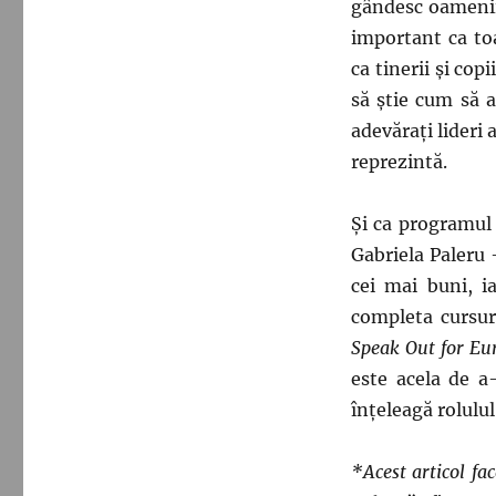
gândesc oamenii
important ca toa
ca tinerii şi cop
să ştie cum să a
adevăraţi lideri a
reprezintă.
Şi ca programul 
Gabriela Paleru
cei mai buni, i
completa cursuri
Speak Out for Eu
este acela de a-
înţeleagă rolulu
*Acest articol fa