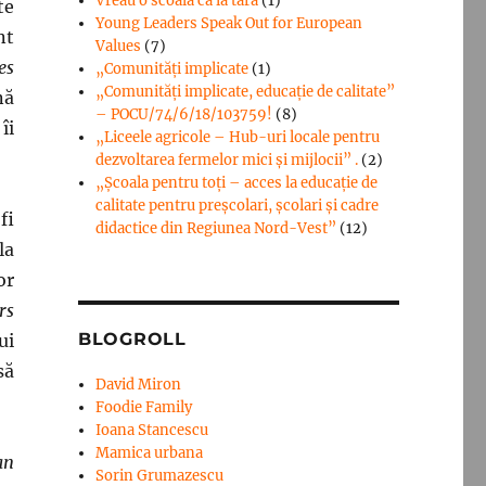
Vreau o scoala ca la tara
(1)
te
Young Leaders Speak Out for European
nt
Values
(7)
es
„Comunități implicate
(1)
„Comunități implicate, educație de calitate”
nă
– POCU/74/6/18/103759!
(8)
îi
„Liceele agricole – Hub-uri locale pentru
dezvoltarea fermelor mici şi mijlocii” .
(2)
„Școala pentru toți – acces la educație de
calitate pentru preșcolari, școlari și cadre
fi
didactice din Regiunea Nord-Vest”
(12)
la
or
rs
BLOGROLL
ui
să
David Miron
Foodie Family
Ioana Stancescu
Mamica urbana
an
Sorin Grumazescu