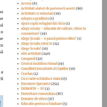
Access
(6)
Activitati alaturi de partenerii nostri
(80)
au
Activitati cu voluntari
(19)
se
Adopta o gradinita
(1)
Ajuta copiii refugiati din Siria
(1)
ui
Alege scoala – educatie de calitate, viitor in
 o
comunitate!
(19)
ne
Alege Şcoala – o şansă pentru viitor!
(1)
Alege Școala 106976
(14)
em
Alege Scoala!
(10)
să
Alte activitati
(240)
Campanii
(32)
Centrul multifunctional
(19)
Consiliul Consultativ al Copiilor
(10)
,
a
Craciun
(4)
ii
Cu o carte schimba o viata
(15)
Daruieste Speranta
(254)
DEMOFIN – SV
(2)
Dezvoltare comunitara
(87)
Donator de viitor
(37)
Educatie pentru schimbare
(5)