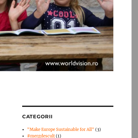
CATEGORII
"Make Europe Sustainable for All"
(3)
#mergdesculţ
(1)