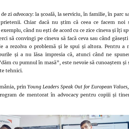
 de zi
advocacy
: la şcoală, la serviciu, în familie, în parc s
u prietenii. Chiar dacă nu ştim că ceea ce facem noi 
exemplu, când nu eşti de acord cu ce zice cineva şi îţi sp
erci să convingi pe cineva să facă ceva sau când găseşti
e a rezolva o problemă şi le spui şi altora. Pentru a 
purile şi a nu lăsa impresia că, atunci când ne spun
, “dăm cu pumnul în masă”, este nevoie să cunoaştem şi 
e tehnici.
mânia, prin
Young Leaders Speak Out for European Values
program de mentorat în advocacy pentru copiii şi tiner