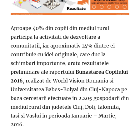
Aproape 40% din copiii din mediul rural
participa la activitati de dezvoltare a
comunitatii, iar aproximativ 14% dintre ei
contribuie cu idei originale, care duc la
schimbari importante, arata rezultatele
preliminare ale raportului
Bunastarea Copilului
2016
, realizat de World Vision Romania si
Universitatea Babes-Bolyai din Cluj-Napoca pe
baza cercetarii efectuate in 2.205 gospodarii din
mediul rural din judetele Cluj, Dolj, Ialomita,
Iasi si Vaslui in perioada Ianuarie – Martie,
2016.