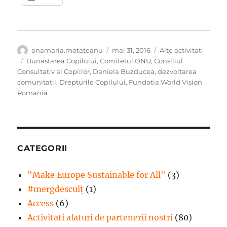
Autor
Publicat
Categorii
anamaria.motateanu
mai 31, 2016
Alte activitati
pe
Etichete
Bunastarea Copilului
,
Comitetul ONU
,
Consiliul
Consultativ al Copiilor
,
Daniela Buzducea
,
dezvoltarea
comunitatii
,
Drepturile Copilului
,
Fundatia World Vision
Romania
CATEGORII
"Make Europe Sustainable for All"
(3)
#mergdesculţ
(1)
Access
(6)
Activitati alaturi de partenerii nostri
(80)