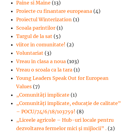
Paine si Maine
(13)
Proiecte cu finantare europeana
(4)
Proiectul Winterization
(1)
Scoala parintilor
(1)
Targul de la sat
(5)
viitor in comunitate!
(2)
Voluntariat
(3)
Vreau in clasa a noua
(103)
Vreau o scoala ca la tara
(1)
Young Leaders Speak Out for European
Values
(7)
„Comunități implicate
(1)
„Comunități implicate, educație de calitate”
– POCU/74/6/18/103759!
(8)
„Liceele agricole – Hub-uri locale pentru
dezvoltarea fermelor mici şi mijlocii” .
(2)