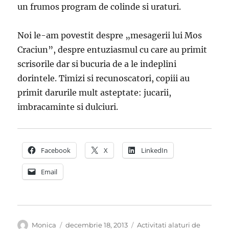
un frumos program de colinde si uraturi.
Noi le-am povestit despre „mesagerii lui Mos
Craciun”, despre entuziasmul cu care au primit
scrisorile dar si bucuria de a le indeplini
dorintele. Timizi si recunoscatori, copiii au
primit darurile mult asteptate: jucarii,
imbracaminte si dulciuri.
Facebook
X
LinkedIn
Email
Autor
Publicat
Categorii
Monica
decembrie 18, 2013
Activitati alaturi de