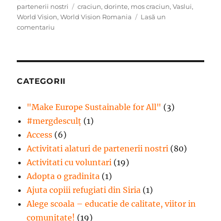
pe
Etichete
partenerii nostri
craciun
,
dorinte
,
mos craciun
,
Vaslui
,
World Vision
,
World Vision Romania
Lasă un
la
comentariu
Dorintele
de
Craciun
a
20
CATEGORII
de
copii
"Make Europe Sustainable for All"
(3)
au
#mergdesculţ
fost
(1)
deja
Access
(6)
indeplinite!
Activitati alaturi de partenerii nostri
(80)
Activitati cu voluntari
(19)
Adopta o gradinita
(1)
Ajuta copiii refugiati din Siria
(1)
Alege scoala – educatie de calitate, viitor in
comunitate!
(19)