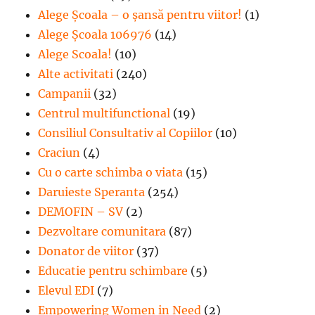
Alege Şcoala – o şansă pentru viitor!
(1)
Alege Școala 106976
(14)
Alege Scoala!
(10)
Alte activitati
(240)
Campanii
(32)
Centrul multifunctional
(19)
Consiliul Consultativ al Copiilor
(10)
Craciun
(4)
Cu o carte schimba o viata
(15)
Daruieste Speranta
(254)
DEMOFIN – SV
(2)
Dezvoltare comunitara
(87)
Donator de viitor
(37)
Educatie pentru schimbare
(5)
Elevul EDI
(7)
Empowering Women in Need
(2)