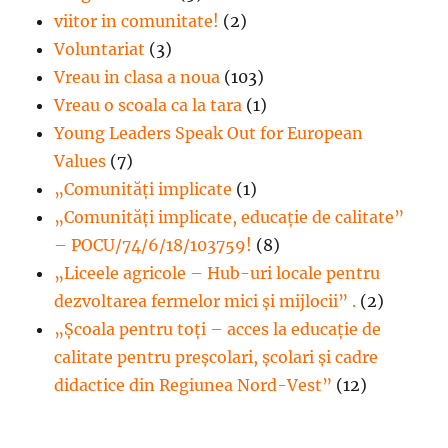
viitor in comunitate!
(2)
Voluntariat
(3)
Vreau in clasa a noua
(103)
Vreau o scoala ca la tara
(1)
Young Leaders Speak Out for European
Values
(7)
„Comunități implicate
(1)
„Comunități implicate, educație de calitate”
– POCU/74/6/18/103759!
(8)
„Liceele agricole – Hub-uri locale pentru
dezvoltarea fermelor mici şi mijlocii” .
(2)
„Școala pentru toți – acces la educație de
calitate pentru preșcolari, școlari și cadre
didactice din Regiunea Nord-Vest”
(12)