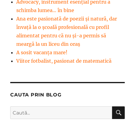
Advocacy, instrument esenţial pentru a
schimba lumea… în bine
Ana este pasionată de poezii și natură, dar
învață la o școală profesională cu profil
alimentat pentru că nu și-a permis să
meargă la un liceu din oraș
A sosit vacanța mare!
Viitor fotbalist, pasionat de matematică
CAUTA PRIN BLOG
CĂ
Caută
după: