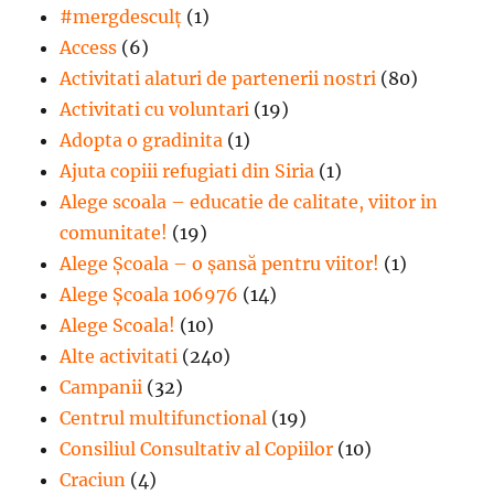
#mergdesculţ
(1)
Access
(6)
Activitati alaturi de partenerii nostri
(80)
Activitati cu voluntari
(19)
Adopta o gradinita
(1)
Ajuta copiii refugiati din Siria
(1)
Alege scoala – educatie de calitate, viitor in
comunitate!
(19)
Alege Şcoala – o şansă pentru viitor!
(1)
Alege Școala 106976
(14)
Alege Scoala!
(10)
Alte activitati
(240)
Campanii
(32)
Centrul multifunctional
(19)
Consiliul Consultativ al Copiilor
(10)
Craciun
(4)