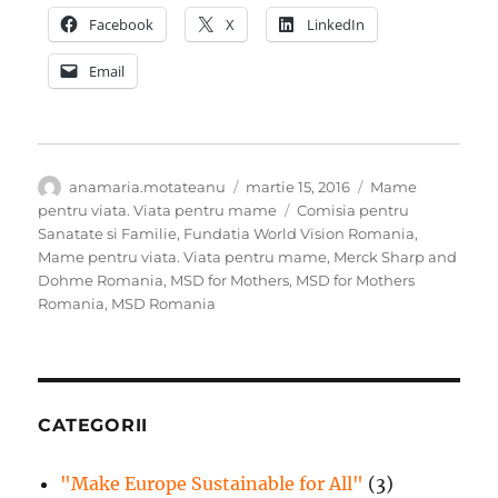
Facebook
X
LinkedIn
Email
Autor
Publicat
Categorii
anamaria.motateanu
martie 15, 2016
Mame
pe
Etichete
pentru viata. Viata pentru mame
Comisia pentru
Sanatate si Familie
,
Fundatia World Vision Romania
,
Mame pentru viata. Viata pentru mame
,
Merck Sharp and
Dohme Romania
,
MSD for Mothers
,
MSD for Mothers
Romania
,
MSD Romania
CATEGORII
"Make Europe Sustainable for All"
(3)