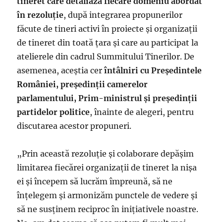
tineret care detaliază fiecare domeniu abordat
în rezoluție
, după integrarea propunerilor
făcute de tineri activi în proiecte și organizații
de tineret din toată țara și care au participat la
atelierele din cadrul Summitului Tinerilor. De
asemenea, aceștia cer
întâlniri cu Președintele
României, președinții camerelor
parlamentului, Prim-ministrul și președinții
partidelor politice
, înainte de alegeri, pentru
discutarea acestor propuneri.
„Prin această rezoluție și colaborare depășim
limitarea fiecărei organizații de tineret la nișa
ei și începem să lucrăm împreună, să ne
înțelegem și armonizăm punctele de vedere și
să ne susținem reciproc în inițiativele noastre.