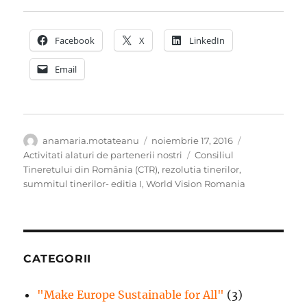
Facebook
X
LinkedIn
Email
Autor
Publicat
Categorii
anamaria.motateanu
noiembrie 17, 2016
pe
Etichete
Activitati alaturi de partenerii nostri
Consiliul
Tineretului din România (CTR)
,
rezolutia tinerilor
,
summitul tinerilor- editia I
,
World Vision Romania
CATEGORII
"Make Europe Sustainable for All"
(3)