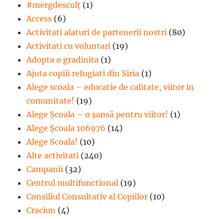
#mergdesculţ
(1)
Access
(6)
Activitati alaturi de partenerii nostri
(80)
Activitati cu voluntari
(19)
Adopta o gradinita
(1)
Ajuta copiii refugiati din Siria
(1)
Alege scoala – educatie de calitate, viitor in
comunitate!
(19)
Alege Şcoala – o şansă pentru viitor!
(1)
Alege Școala 106976
(14)
Alege Scoala!
(10)
Alte activitati
(240)
Campanii
(32)
Centrul multifunctional
(19)
Consiliul Consultativ al Copiilor
(10)
Craciun
(4)