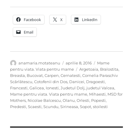
Facebook
X
LinkedIn
Email
Autor
Publicat
Categorii
anamaria.motateanu
aprilie 8, 2016
Mame
pe
Etichete
pentru viata. Viata pentru mame
Argetoaia
,
Bralostita
,
Breasta
,
Bucovat
,
Carpen
,
Cernatesti
,
Cornelia Paraschiv
Scărlătescu
,
Cotofenii din Dos
,
Danicei
,
Dragoesti
,
Francesti
,
Galicea
,
Ionesti
,
Judetul Dolj
,
judetul Valcea
,
Mame pentru viata. Viata pentru mame
,
Mihaesti
,
MSD for
Mothers
,
Nicolae Balcescu
,
Olanu
,
Orlesti
,
Popesti
,
Predesti
,
Scaesti
,
Scundu
,
Sirineasa
,
Sopot
,
stoilesti