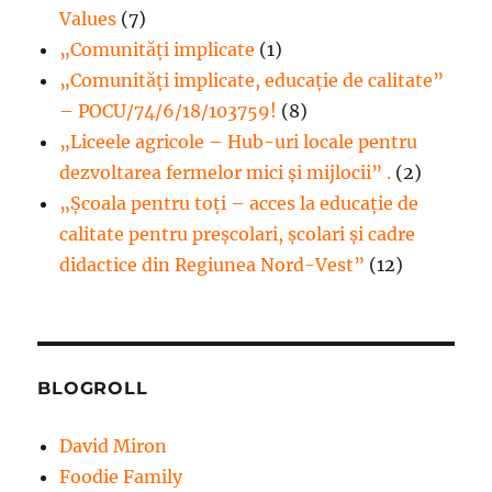
Values
(7)
„Comunități implicate
(1)
„Comunități implicate, educație de calitate”
– POCU/74/6/18/103759!
(8)
„Liceele agricole – Hub-uri locale pentru
dezvoltarea fermelor mici şi mijlocii” .
(2)
„Școala pentru toți – acces la educație de
calitate pentru preșcolari, școlari și cadre
didactice din Regiunea Nord-Vest”
(12)
BLOGROLL
David Miron
Foodie Family