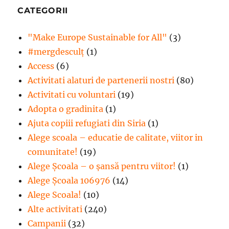
CATEGORII
"Make Europe Sustainable for All"
(3)
#mergdesculţ
(1)
Access
(6)
Activitati alaturi de partenerii nostri
(80)
Activitati cu voluntari
(19)
Adopta o gradinita
(1)
Ajuta copiii refugiati din Siria
(1)
Alege scoala – educatie de calitate, viitor in
comunitate!
(19)
Alege Şcoala – o şansă pentru viitor!
(1)
Alege Școala 106976
(14)
Alege Scoala!
(10)
Alte activitati
(240)
Campanii
(32)