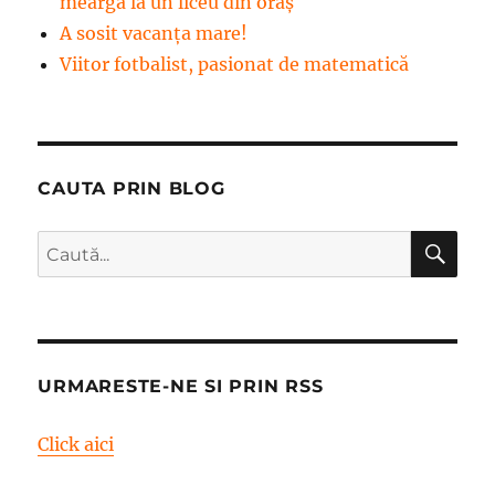
meargă la un liceu din oraș
A sosit vacanța mare!
Viitor fotbalist, pasionat de matematică
CAUTA PRIN BLOG
CĂ
Caută
după:
URMARESTE-NE SI PRIN RSS
Click aici