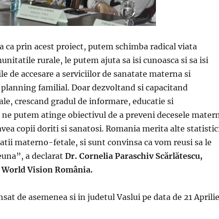
ca prin acest proiect, putem schimba radical viata
nitatile rurale, le putem ajuta sa isi cunoasca si sa isi
le de accesare a serviciilor de sanatate materna si
 planning familial. Doar dezvoltand si capacitand
ale, crescand gradul de informare, educatie si
 ne putem atinge obiectivul de a preveni decesele mater
 avea copii doriti si sanatosi. Romania merita alte statistic
tatii materno-fetale, si sunt convinsa ca vom reusi sa le
na”, a declarat
Dr. Cornelia Paraschiv Scărlătescu,
 World Vision România.
ansat de asemenea si in judetul Vaslui pe data de 21 Aprilie