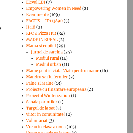
Elevul EDI
(7)
Empowering Women in Need
(2)
Evenimente
(109)
FACTIS – ID113890
(5)
Haiti
(2)
e
KFC & Pizza Hut
(34)
MADE IN RURAL
(2)
Mama si copilul
(29)
Jurnal de sarcina
(25)
Mediul rural
(14)
Mediul urban
(11)
Mame pentru viata. Viata pentru mame
(16)
Mandru sa fiu fermier
(2)
Paine si Maine
(13)
Proiecte cu finantare europeana
(4)
Proiectul Winterization
(1)
Scoala parintilor
(1)
Targul de la sat
(5)
viitor in comunitate!
(2)
Voluntariat
(3)
Vreau in clasa a noua
(103)