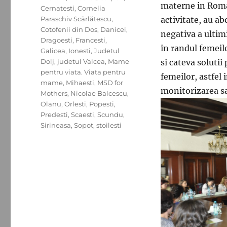
materne in Romani
Cernatesti
,
Cornelia
Paraschiv Scărlătescu
,
activitate, au ab
Cotofenii din Dos
,
Danicei
,
negativa a ultimi
Dragoesti
,
Francesti
,
in randul femeilo
Galicea
,
Ionesti
,
Judetul
Dolj
,
judetul Valcea
,
Mame
si cateva solutii
pentru viata. Viata pentru
femeilor, astfel 
mame
,
Mihaesti
,
MSD for
monitorizarea sa
Mothers
,
Nicolae Balcescu
,
Olanu
,
Orlesti
,
Popesti
,
Predesti
,
Scaesti
,
Scundu
,
Sirineasa
,
Sopot
,
stoilesti