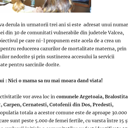
 va derula in urmatorii trei ani si este adresat unui numar
ei din 30 de comunitati vulnerabile din judetele Valcea,
biectivul pe care ni-l propunem este acela de a crea un
pentru reducerea cazurilor de mortalitate materna, prin
ilor nedorite și prin sustinerea accesului la servicii
ate pentru sarcinile dorite.
ui : Nici o mama sa nu mai moara dand viata!
activitatile vor avea loc in
comunele Argetoaia, Bralostita
, Carpen, Cernatesti, Cotofenii din Dos, Predesti,
Populatia totala a acestor comune este de aproape 30.000
 care sunt peste 5.000 de femei fertile, cu varsta între 15 ş