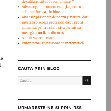
de calitate, viitor în comunitate!”
Advocacy, instrument esenţial pentru a
schimba lumea… în bine
Ana este pasionată de poezii și natură, dar
învață la o școală profesională cu profil
alimentat pentru că nu și-a permis să
meargă la un liceu din oraș
A sosit vacanța mare!
Viitor fotbalist, pasionat de matematică
ne
i
CAUTA PRIN BLOG
CĂUTARE
Caută
după:
.
URMARESTE-NE SI PRIN RSS