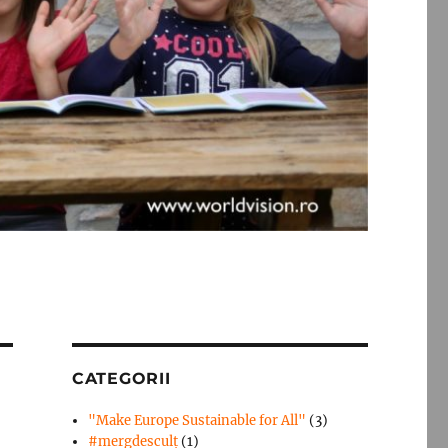
CATEGORII
"Make Europe Sustainable for All"
(3)
#mergdesculţ
(1)