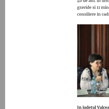
40 de ani. In urm
gravide si 11 min
consiliere in cad
In judetul Valce