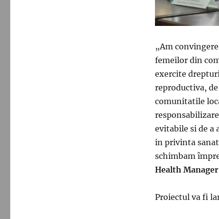
„Am convingerea 
femeilor din comu
exercite drepturi
reproductiva, de
comunitatile loc
responsabilizare
evitabile si de a
in privinta sana
schimbam împreu
Health Manager
Proiectul va fi l