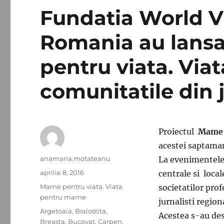
Fundatia World V
Romania au lansa
pentru viata. Via
comunitatile din 
Proiectul
Mame 
acestei saptamani
Autor
anamaria.motateanu
La evenimentele 
Publicat
aprilie 8, 2016
centrale si locale
pe
Categorii
Mame pentru viata. Viata
societatilor prof
pentru mame
jurnalisti regiona
Etichete
Argetoaia
,
Bralostita
,
Acestea s-au des
Breasta
,
Bucovat
,
Carpen
,