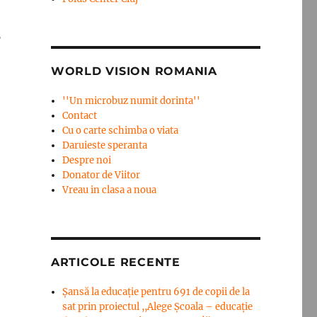
5
WORLD VISION ROMANIA
''Un microbuz numit dorinta''
Contact
Cu o carte schimba o viata
Daruieste speranta
Despre noi
Donator de Viitor
Vreau in clasa a noua
ARTICOLE RECENTE
Șansă la educație pentru 691 de copii de la
sat prin proiectul ,,Alege Școala – educație