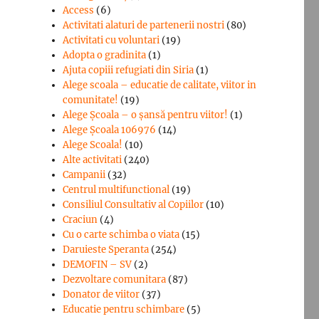
Access
(6)
D
Activitati alaturi de partenerii nostri
(80)
Activitati cu voluntari
(19)
Adopta o gradinita
(1)
Ajuta copiii refugiati din Siria
(1)
Alege scoala – educatie de calitate, viitor in
comunitate!
(19)
Alege Şcoala – o şansă pentru viitor!
(1)
Alege Școala 106976
(14)
Alege Scoala!
(10)
Alte activitati
(240)
Campanii
(32)
Centrul multifunctional
(19)
Consiliul Consultativ al Copiilor
(10)
Craciun
(4)
Cu o carte schimba o viata
(15)
Daruieste Speranta
(254)
DEMOFIN – SV
(2)
Dezvoltare comunitara
(87)
Donator de viitor
(37)
Educatie pentru schimbare
(5)