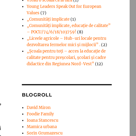
Vreau o scoala ca la tara
(1)
Young Leaders Speak Out for European
Values
(7)
„Comunități implicate
(1)
„Comunități implicate, educație de calitate”
– POCU/74/6/18/103759!
(8)
„Liceele agricole – Hub-uri locale pentru
dezvoltarea fermelor mici şi mijlocii” .
(2)
„Școala pentru toți – acces la educație de
calitate pentru preșcolari, școlari și cadre
didactice din Regiunea Nord-Vest”
(12)
BLOGROLL
,
David Miron
Foodie Family
Ioana Stancescu
Mamica urbana
i
Sorin Grumazescu