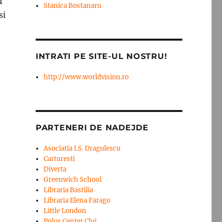
1
Stanica Bostanaru
si
INTRATI PE SITE-UL NOSTRU!
http://www.worldvision.ro
PARTENERI DE NADEJDE
Asociatia I.S. Dragulescu
Carturesti
Diverta
Greenwich School
Libraria Bastilia
Libraria Elena Farago
Little London
Polus Center Cluj