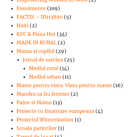
Evenimente
(109)
FACTIS – ID113890
(5)
Haiti
(2)
KFC & Pizza Hut
(34)
MADE IN RURAL
(2)
Mama si copilul
(29)
Jurnal de sarcina
(25)
Mediul rural
(14)
Mediul urban
(11)
Mame pentru viata. Viata pentru mame
(16)
Mandru sa fiu fermier
(2)
Paine si Maine
(13)
Proiecte cu finantare europeana
(4)
Proiectul Winterization
(1)
Scoala parintilor
(1)
Targul de la sat
(5)