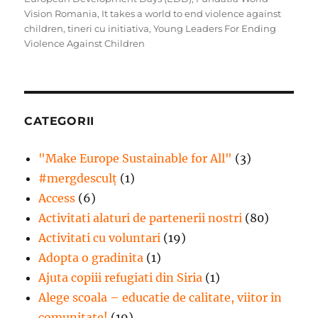
Vision Romania
,
It takes a world to end violence against
children
,
tineri cu initiativa
,
Young Leaders For Ending
Violence Against Children
CATEGORII
"Make Europe Sustainable for All"
(3)
#mergdesculţ
(1)
Access
(6)
Activitati alaturi de partenerii nostri
(80)
Activitati cu voluntari
(19)
Adopta o gradinita
(1)
Ajuta copiii refugiati din Siria
(1)
Alege scoala – educatie de calitate, viitor in
comunitate!
(19)