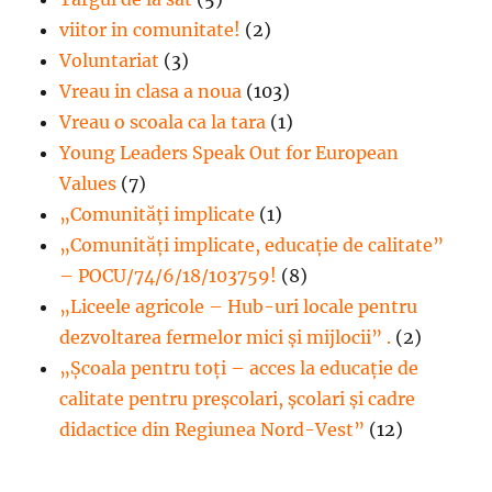
viitor in comunitate!
(2)
Voluntariat
(3)
Vreau in clasa a noua
(103)
Vreau o scoala ca la tara
(1)
Young Leaders Speak Out for European
Values
(7)
„Comunități implicate
(1)
„Comunități implicate, educație de calitate”
– POCU/74/6/18/103759!
(8)
„Liceele agricole – Hub-uri locale pentru
dezvoltarea fermelor mici şi mijlocii” .
(2)
„Școala pentru toți – acces la educație de
calitate pentru preșcolari, școlari și cadre
didactice din Regiunea Nord-Vest”
(12)