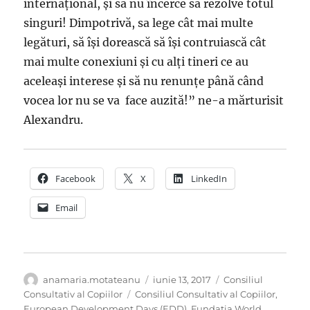
internaţional, şi să nu încerce să rezolve totul
singuri! Dimpotrivă, sa lege cât mai multe
legături, să îşi dorească să îşi contruiască cât
mai multe conexiuni şi cu alţi tineri ce au
aceleaşi interese şi să nu renunţe până când
vocea lor nu se va face auzită!” ne-a mărturisit
Alexandru.
Facebook
X
LinkedIn
Email
Autor
Publicat
Categorii
anamaria.motateanu
iunie 13, 2017
Consiliul
pe
Etichete
Consultativ al Copiilor
Consiliul Consultativ al Copiilor
,
European Development Days (EDD)
,
Fundatia World