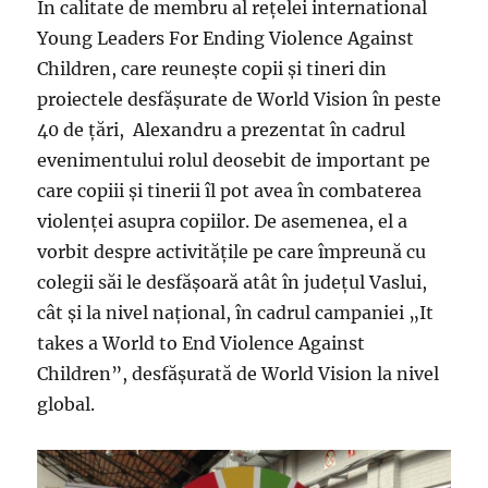
În calitate de membru al reţelei international
Young Leaders For Ending Violence Against
Children, care reuneşte copii şi tineri din
proiectele desfăşurate de World Vision în peste
40 de ţări, Alexandru a prezentat în cadrul
evenimentului rolul deosebit de important pe
care copiii şi tinerii îl pot avea în combaterea
violenţei asupra copiilor. De asemenea, el a
vorbit despre activităţile pe care împreună cu
colegii săi le desfăşoară atât în judeţul Vaslui,
cât şi la nivel naţional, în cadrul campaniei „It
takes a World to End Violence Against
Children”, desfăşurată de World Vision la nivel
global.