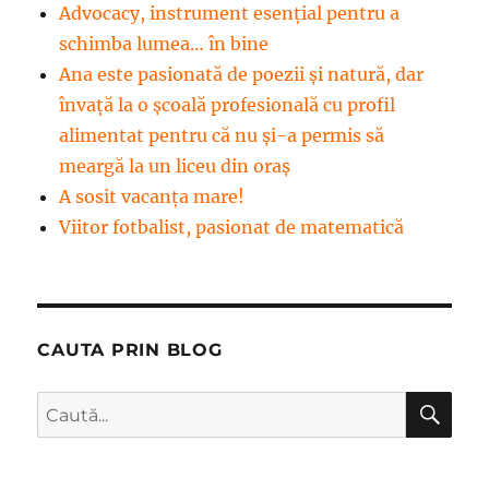
Advocacy, instrument esenţial pentru a
schimba lumea… în bine
Ana este pasionată de poezii și natură, dar
învață la o școală profesională cu profil
alimentat pentru că nu și-a permis să
meargă la un liceu din oraș
A sosit vacanța mare!
Viitor fotbalist, pasionat de matematică
CAUTA PRIN BLOG
CĂ
Caută
după: