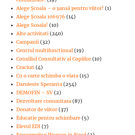
Alege Şcoala – o şansă pentru viitor!
(1)
Alege Școala 106976
(14)
Alege Scoala!
(10)
Alte activitati
(240)
Campanii
(32)
Centrul multifunctional
(19)
Consiliul Consultativ al Copiilor
(10)
Craciun
(4)
Cu o carte schimba o viata
(15)
Daruieste Speranta
(254)
DEMOFIN – SV
(2)
Dezvoltare comunitara
(87)
Donator de viitor
(37)
Educatie pentru schimbare
(5)
Elevul EDI
(7)
Empowering Women in Need
(2)