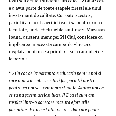
fosti sau actuali studenti, un colectiv tanar care
a a avut parte de toate etapele firesti ale unui
invatamant de calitate. Cu toate acestea,
parintii au facut sacrificii ca ei sa poata urma o
facultate, unde cheltuielile sunt mari.
Muresan
Ioana
, asistent manager PH Cluj, considera ca
implicarea in aceasta campanie vine ca o
rasplata pentru ce a primit si ea la randul ei de
la parinti:
‘’ Stiu cat de importanta e educatia pentru noi si
care mai stiu cate sacrificii fac parintii nostri
pentru ca noi sa terminam studiile. Atunci noi de
ce sa nu facem acelasi lucru?! E ca si cum am
rasplati intr-o oarecare masura eforturile
parintilor. E un gest atat de mic, dar care poate