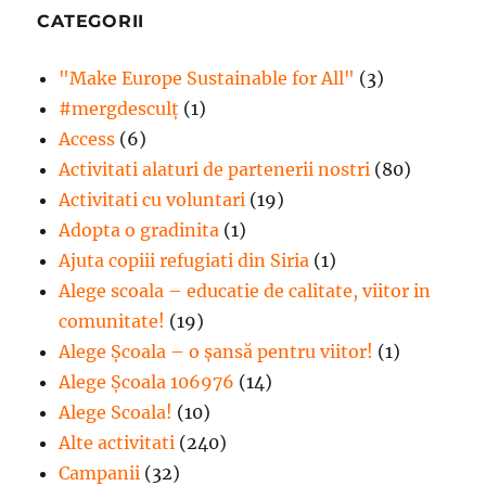
CATEGORII
"Make Europe Sustainable for All"
(3)
#mergdesculţ
(1)
Access
(6)
Activitati alaturi de partenerii nostri
(80)
Activitati cu voluntari
(19)
Adopta o gradinita
(1)
Ajuta copiii refugiati din Siria
(1)
Alege scoala – educatie de calitate, viitor in
comunitate!
(19)
Alege Şcoala – o şansă pentru viitor!
(1)
Alege Școala 106976
(14)
Alege Scoala!
(10)
Alte activitati
(240)
Campanii
(32)