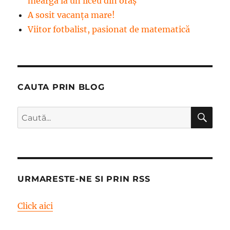
meargă la un liceu din oraș
A sosit vacanța mare!
Viitor fotbalist, pasionat de matematică
CAUTA PRIN BLOG
CĂ
Caută
după:
URMARESTE-NE SI PRIN RSS
Click aici