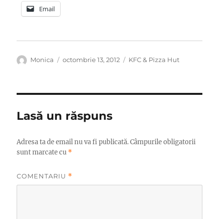
Email
Autor
Publicat
Categorii
Monica
octombrie 13, 2012
KFC & Pizza Hut
pe
Lasă un răspuns
Adresa ta de email nu va fi publicată.
Câmpurile obligatorii
sunt marcate cu
*
COMENTARIU
*