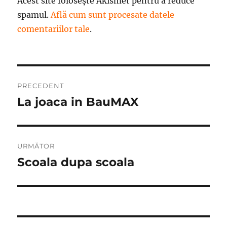
Acest site folosește Akismet pentru a reduce
spamul.
Află cum sunt procesate datele
comentariilor tale
.
Navigare
PRECEDENT
în
La joaca in BauMAX
Articolul
anterior:
articole
URMĂTOR
Scoala dupa scoala
Articolul
următor: