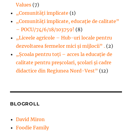
Values
(7)
„Comunități implicate
(1)
„Comunități implicate, educație de calitate”
– POCU/74/6/18/103759!
(8)
„Liceele agricole – Hub-uri locale pentru
dezvoltarea fermelor mici şi mijlocii” .
(2)
„Școala pentru toți – acces la educație de
calitate pentru preșcolari, școlari și cadre
didactice din Regiunea Nord-Vest”
(12)
BLOGROLL
David Miron
Foodie Family