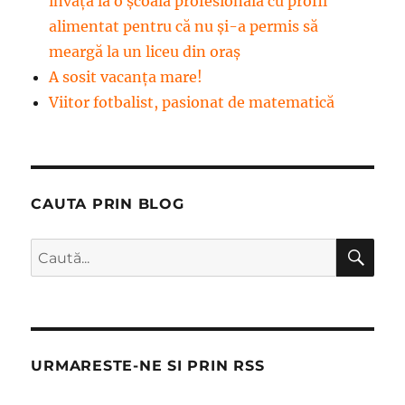
învață la o școală profesională cu profil
alimentat pentru că nu și-a permis să
meargă la un liceu din oraș
A sosit vacanța mare!
Viitor fotbalist, pasionat de matematică
CAUTA PRIN BLOG
CĂ
Caută
după:
URMARESTE-NE SI PRIN RSS