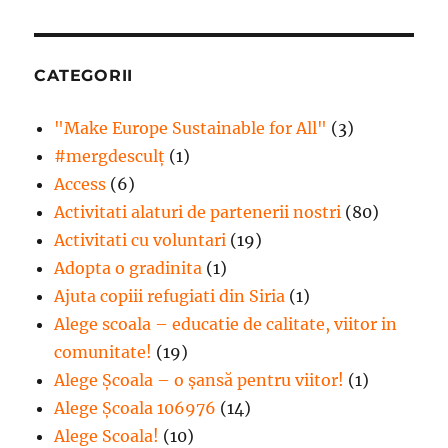
CATEGORII
"Make Europe Sustainable for All"
(3)
#mergdesculţ
(1)
Access
(6)
Activitati alaturi de partenerii nostri
(80)
Activitati cu voluntari
(19)
Adopta o gradinita
(1)
Ajuta copiii refugiati din Siria
(1)
Alege scoala – educatie de calitate, viitor in
comunitate!
(19)
Alege Şcoala – o şansă pentru viitor!
(1)
Alege Școala 106976
(14)
Alege Scoala!
(10)