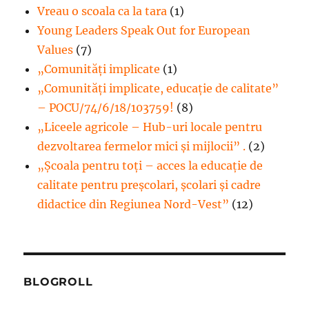
Vreau o scoala ca la tara
(1)
Young Leaders Speak Out for European
Values
(7)
„Comunități implicate
(1)
„Comunități implicate, educație de calitate”
– POCU/74/6/18/103759!
(8)
„Liceele agricole – Hub-uri locale pentru
dezvoltarea fermelor mici şi mijlocii” .
(2)
„Școala pentru toți – acces la educație de
calitate pentru preșcolari, școlari și cadre
didactice din Regiunea Nord-Vest”
(12)
BLOGROLL