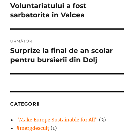
anterior:
Voluntariatului a fost
articole
sarbatorita in Valcea
URMĂTOR
Surprize la final de an scolar
Articolul
următor:
pentru bursierii din Dolj
CATEGORII
"Make Europe Sustainable for All"
(3)
#mergdesculţ
(1)