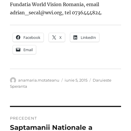
Fundatia World Vision Romania, email
adrian_secal@wvi.org, tel 0736444824.
Facebook
X
LinkedIn
Email
Autor
Publicat
Categorii
anamaria.motateanu
iunie 5, 2015
Daruieste
pe
Speranta
Navigare
PRECEDENT
în
Saptamanii Nationale a
Articolul