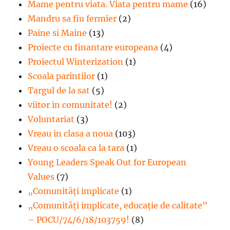
Mame pentru viata. Viata pentru mame
(16)
Mandru sa fiu fermier
(2)
Paine si Maine
(13)
Proiecte cu finantare europeana
(4)
Proiectul Winterization
(1)
Scoala parintilor
(1)
Targul de la sat
(5)
viitor in comunitate!
(2)
Voluntariat
(3)
Vreau in clasa a noua
(103)
Vreau o scoala ca la tara
(1)
Young Leaders Speak Out for European
Values
(7)
„Comunități implicate
(1)
„Comunități implicate, educație de calitate”
– POCU/74/6/18/103759!
(8)