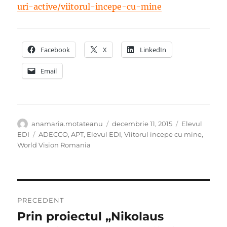
uri-active/viitorul-incepe-cu-mine
Facebook
X
LinkedIn
Email
Autor
Publicat
Categorii
anamaria.motateanu
decembrie 11, 2015
Elevul
pe
Etichete
EDI
ADECCO
,
APT
,
Elevul EDI
,
Viitorul incepe cu mine
,
World Vision Romania
Navigare
PRECEDENT
în
Prin proiectul „Nikolaus
Articolul