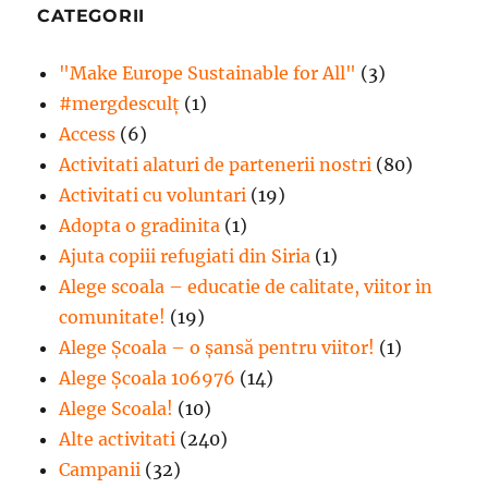
CATEGORII
"Make Europe Sustainable for All"
(3)
#mergdesculţ
(1)
Access
(6)
Activitati alaturi de partenerii nostri
(80)
Activitati cu voluntari
(19)
Adopta o gradinita
(1)
Ajuta copiii refugiati din Siria
(1)
Alege scoala – educatie de calitate, viitor in
comunitate!
(19)
Alege Şcoala – o şansă pentru viitor!
(1)
Alege Școala 106976
(14)
Alege Scoala!
(10)
Alte activitati
(240)
Campanii
(32)