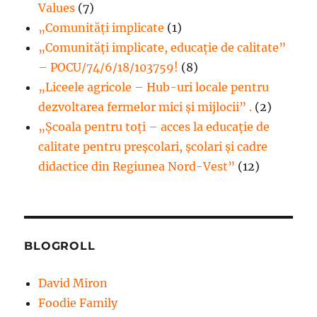
Values
(7)
„Comunități implicate
(1)
„Comunități implicate, educație de calitate”
– POCU/74/6/18/103759!
(8)
„Liceele agricole – Hub-uri locale pentru
dezvoltarea fermelor mici şi mijlocii” .
(2)
„Școala pentru toți – acces la educație de
calitate pentru preșcolari, școlari și cadre
didactice din Regiunea Nord-Vest”
(12)
BLOGROLL
David Miron
Foodie Family