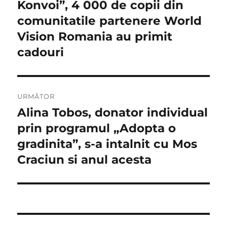
anterior:
Konvoi”, 4 000 de copii din
articole
comunitatile partenere World
Vision Romania au primit
cadouri
URMĂTOR
Alina Tobos, donator individual
Articolul
următor:
prin programul „Adopta o
gradinita”, s-a intalnit cu Mos
Craciun si anul acesta