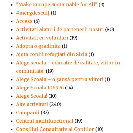
"Make Europe Sustainable for All"
(3)
#mergdesculţ
(1)
Access
(6)
Activitati alaturi de partenerii nostri
(80)
Activitati cu voluntari
(19)
Adopta o gradinita
(1)
Ajuta copiii refugiati din Siria
(1)
Alege scoala – educatie de calitate, viitor in
comunitate!
(19)
Alege Şcoala – o şansă pentru viitor!
(1)
Alege Școala 106976
(14)
Alege Scoala!
(10)
Alte activitati
(240)
Campanii
(32)
Centrul multifunctional
(19)
Consiliul Consultativ al Copiilor
(10)