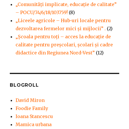
„Comunități implicate, educație de calitate”
– POCU/74/6/18/103759!
(8)
„Liceele agricole – Hub-uri locale pentru
dezvoltarea fermelor mici şi mijlocii” .
(2)
„Școala pentru toți – acces la educație de
calitate pentru preșcolari, școlari și cadre
didactice din Regiunea Nord-Vest”
(12)
BLOGROLL
David Miron
Foodie Family
Ioana Stancescu
Mamica urbana