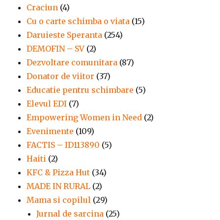
Craciun
(4)
Cu o carte schimba o viata
(15)
Daruieste Speranta
(254)
DEMOFIN – SV
(2)
Dezvoltare comunitara
(87)
Donator de viitor
(37)
Educatie pentru schimbare
(5)
Elevul EDI
(7)
Empowering Women in Need
(2)
Evenimente
(109)
FACTIS – ID113890
(5)
Haiti
(2)
KFC & Pizza Hut
(34)
MADE IN RURAL
(2)
Mama si copilul
(29)
Jurnal de sarcina
(25)