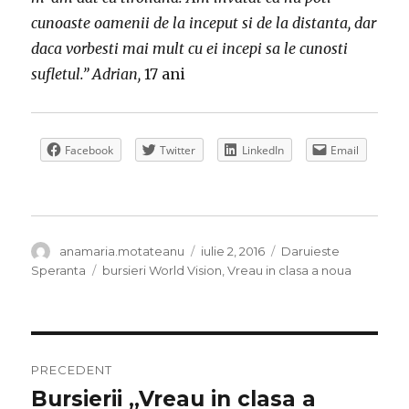
cunoaste oamenii de la inceput si de la distanta, dar
daca vorbesti mai mult cu ei incepi sa le cunosti
sufletul.” Adrian,
17 ani
Facebook
Twitter
LinkedIn
Email
Autor
Publicat
Categorii
anamaria.motateanu
iulie 2, 2016
Daruieste
pe
Etichete
Speranta
bursieri World Vision
,
Vreau in clasa a noua
Navigare
PRECEDENT
în
Bursierii „Vreau in clasa a
Articolul