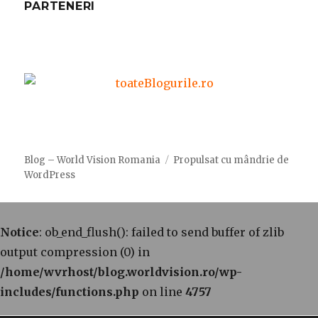
PARTENERI
Blog – World Vision Romania
Propulsat cu mândrie de
WordPress
Notice
: ob_end_flush(): failed to send buffer of zlib
output compression (0) in
/home/wvrhost/blog.worldvision.ro/wp-
includes/functions.php
on line
4757