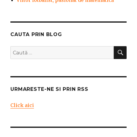
Viitor fotbalist, pasionat de matematică
CAUTA PRIN BLOG
CĂ
Caută
după:
URMARESTE-NE SI PRIN RSS
Click aici