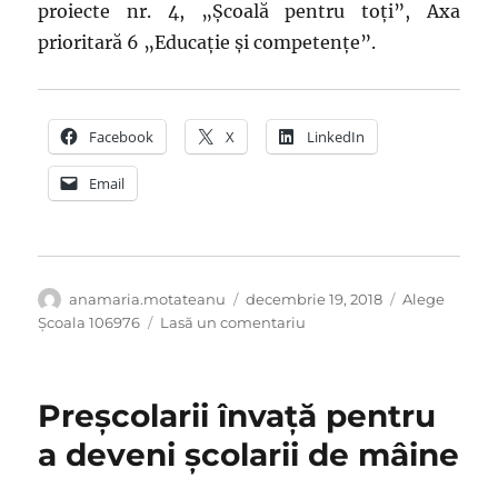
proiecte nr. 4, „Școală pentru toți”, Axa
prioritară 6 „Educație și competențe”.
Facebook
X
LinkedIn
Email
Autor
Publicat
Categorii
anamaria.motateanu
decembrie 19, 2018
Alege
pe
la
Școala 106976
Lasă un comentariu
Sărbătorile
înseamnă
bucurie
Preșcolarii învață pentru
și
voie
a deveni școlarii de mâine
bună!