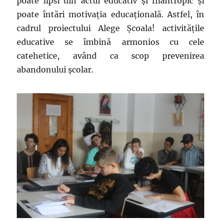
poate lipsi din actul educativ şi filantropic şi
proiectul
poate întări motivaţia educaţională. Astfel, în
,,Alege
cadrul proiectului Alege Școala! activitățile
Şcoala!”
educative se îmbină armonios cu cele
catehetice, având ca scop prevenirea
abandonului școlar.