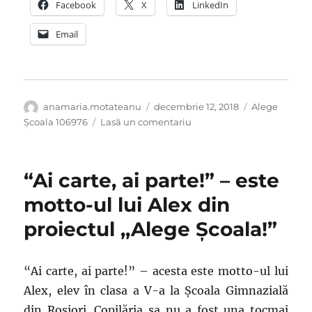
Facebook
X
LinkedIn
Email
Autor
Publicat
Categorii
anamaria.motateanu
decembrie 12, 2018
Alege
pe
la
Școala 106976
Lasă un comentariu
Preșcolarii
învață
pentru
“Ai carte, ai parte!” – este
a
deveni
motto-ul lui Alex din
școlarii
proiectul ,,Alege Şcoala!”
de
mâine
“Ai carte, ai parte!” – acesta este motto-ul lui
Alex, elev în clasa a V-a la Școala Gimnazială
din Roșiori. Copilăria sa nu a fost una tocmai