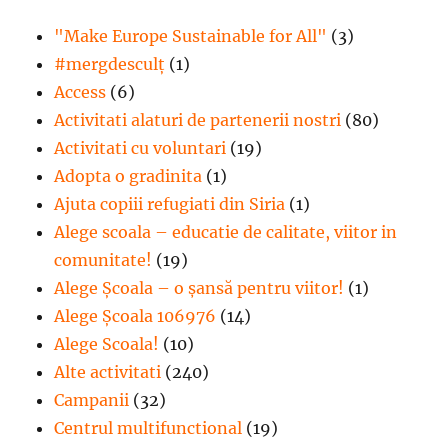
"Make Europe Sustainable for All"
(3)
#mergdesculţ
(1)
Access
(6)
Activitati alaturi de partenerii nostri
(80)
Activitati cu voluntari
(19)
Adopta o gradinita
(1)
Ajuta copiii refugiati din Siria
(1)
Alege scoala – educatie de calitate, viitor in
comunitate!
(19)
Alege Şcoala – o şansă pentru viitor!
(1)
Alege Școala 106976
(14)
Alege Scoala!
(10)
Alte activitati
(240)
Campanii
(32)
Centrul multifunctional
(19)