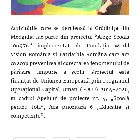
Activitățile care se derulează la Grădinița din
Medgidia fac parte din proiectul “Alege Școala
106976” implementat de Fundația World
Vision România și Patriarhia Română care are
ca scop prevenirea și corectarea fenomenului de
părăsire timpurie a școlii. Proiectul este
finanțat de Uniunea Europeană prin Programul
Operațional Capital Uman (POCU) 2014-2020,
în cadrul Apelului de proiecte nr. 4, „Școală
pentru toți”, Axa prioritară 6 „Educație și
competențe”.