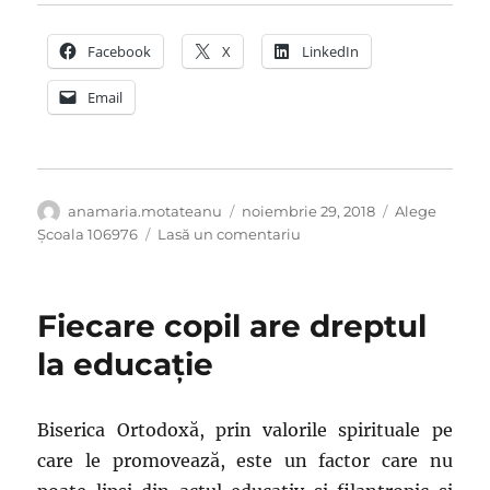
Facebook
X
LinkedIn
Email
Autor
Publicat
Categorii
anamaria.motateanu
noiembrie 29, 2018
Alege
pe
la
Școala 106976
Lasă un comentariu
“Ai
carte,
ai
Fiecare copil are dreptul
parte!”
–
la educație
este
motto-
ul
Biserica Ortodoxă, prin valorile spirituale pe
lui
care le promovează, este un factor care nu
Alex
din