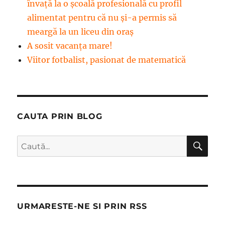
învață la o școală profesională cu profil
alimentat pentru că nu și-a permis să
meargă la un liceu din oraș
A sosit vacanța mare!
Viitor fotbalist, pasionat de matematică
CAUTA PRIN BLOG
CĂ
Caută
după:
URMARESTE-NE SI PRIN RSS