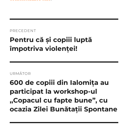
Navigare
PRECEDENT
în
Pentru că și copiii luptă
Articolul
anterior:
împotriva violenței!
articole
URMĂTOR
600 de copiii din Ialomiţa au
Articolul
următor:
participat la workshop-ul
,,Copacul cu fapte bune”, cu
ocazia Zilei Bunătaţii Spontane