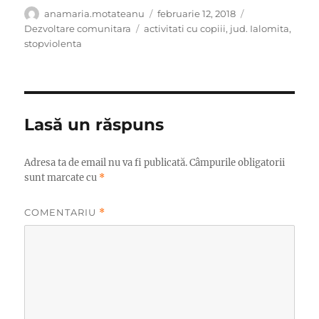
Autor
Publicat
Categorii
anamaria.motateanu
februarie 12, 2018
pe
Etichete
Dezvoltare comunitara
activitati cu copiii
,
jud. Ialomita
,
stopviolenta
Lasă un răspuns
Adresa ta de email nu va fi publicată.
Câmpurile obligatorii
sunt marcate cu
*
COMENTARIU
*