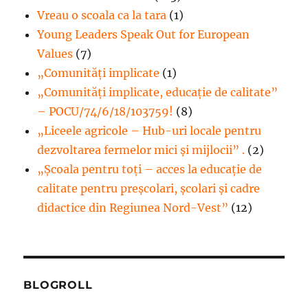
Vreau o scoala ca la tara
(1)
Young Leaders Speak Out for European
Values
(7)
„Comunități implicate
(1)
„Comunități implicate, educație de calitate”
– POCU/74/6/18/103759!
(8)
„Liceele agricole – Hub-uri locale pentru
dezvoltarea fermelor mici şi mijlocii” .
(2)
„Școala pentru toți – acces la educație de
calitate pentru preșcolari, școlari și cadre
didactice din Regiunea Nord-Vest”
(12)
BLOGROLL