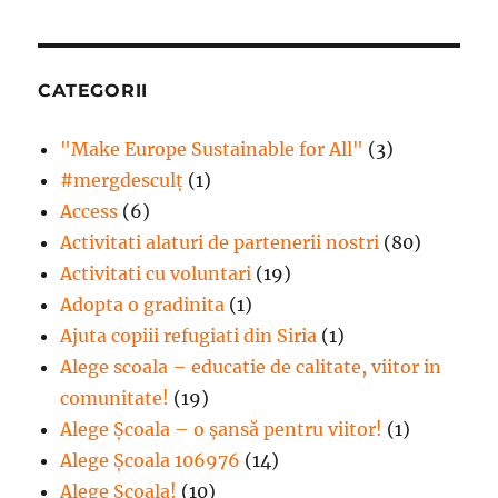
CATEGORII
"Make Europe Sustainable for All"
(3)
#mergdesculţ
(1)
Access
(6)
Activitati alaturi de partenerii nostri
(80)
Activitati cu voluntari
(19)
Adopta o gradinita
(1)
Ajuta copiii refugiati din Siria
(1)
Alege scoala – educatie de calitate, viitor in
comunitate!
(19)
Alege Şcoala – o şansă pentru viitor!
(1)
Alege Școala 106976
(14)
Alege Scoala!
(10)