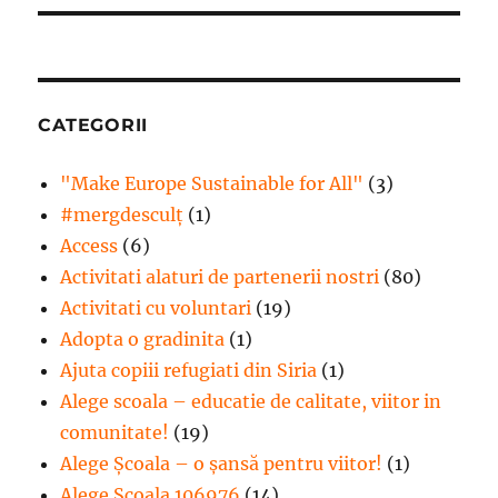
CATEGORII
"Make Europe Sustainable for All"
(3)
#mergdesculţ
(1)
Access
(6)
Activitati alaturi de partenerii nostri
(80)
Activitati cu voluntari
(19)
Adopta o gradinita
(1)
Ajuta copiii refugiati din Siria
(1)
Alege scoala – educatie de calitate, viitor in
comunitate!
(19)
Alege Şcoala – o şansă pentru viitor!
(1)
Alege Școala 106976
(14)