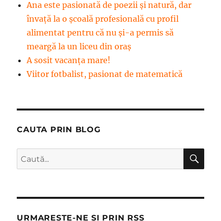
Ana este pasionată de poezii și natură, dar
învață la o școală profesională cu profil
alimentat pentru că nu și-a permis să
meargă la un liceu din oraș
A sosit vacanța mare!
Viitor fotbalist, pasionat de matematică
CAUTA PRIN BLOG
CĂ
Caută
după:
URMARESTE-NE SI PRIN RSS