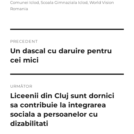
Comunei Iclod
,
Scoala Gimnaziala Iclod
,
World Vision
Romania
Navigare
PRECEDENT
în
Un dascal cu daruire pentru
Articolul
anterior:
cei mici
articole
URMĂTOR
Liceenii din Cluj sunt dornici
Articolul
următor:
sa contribuie la integrarea
sociala a persoanelor cu
dizabilitati