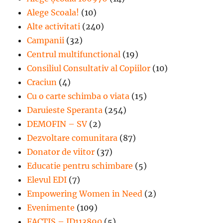
Alege Scoala!
(10)
Alte activitati
(240)
Campanii
(32)
Centrul multifunctional
(19)
Consiliul Consultativ al Copiilor
(10)
Craciun
(4)
Cu o carte schimba o viata
(15)
Daruieste Speranta
(254)
DEMOFIN – SV
(2)
Dezvoltare comunitara
(87)
Donator de viitor
(37)
Educatie pentru schimbare
(5)
Elevul EDI
(7)
Empowering Women in Need
(2)
Evenimente
(109)
FACTIS – ID113890
(5)