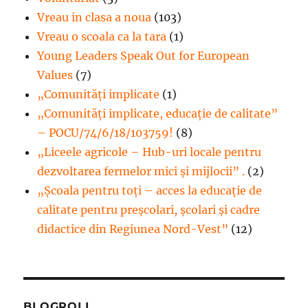
Vreau in clasa a noua
(103)
Vreau o scoala ca la tara
(1)
Young Leaders Speak Out for European
Values
(7)
„Comunități implicate
(1)
„Comunități implicate, educație de calitate”
– POCU/74/6/18/103759!
(8)
„Liceele agricole – Hub-uri locale pentru
dezvoltarea fermelor mici şi mijlocii” .
(2)
„Școala pentru toți – acces la educație de
calitate pentru preșcolari, școlari și cadre
didactice din Regiunea Nord-Vest”
(12)
BLOGROLL