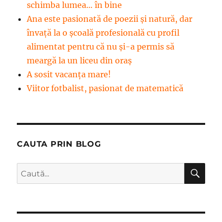
schimba lumea… în bine
Ana este pasionată de poezii și natură, dar
învață la o școală profesională cu profil
alimentat pentru că nu și-a permis să
meargă la un liceu din oraș
A sosit vacanța mare!
Viitor fotbalist, pasionat de matematică
CAUTA PRIN BLOG
CĂ
Caută
după: