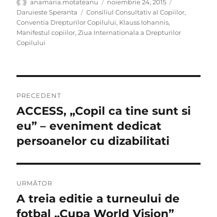
Autor
Publicat
Categorii
anamaria.motateanu
noiembrie 24, 2015
pe
Etichete
Daruieste Speranta
Consiliul Consultativ al Copiilor
,
Conventia Drepturilor Copilului
,
Klauss Iohannis
,
Manifestul copiilor
,
Ziua Internationala a Drepturilor
Copilului
Navigare
PRECEDENT
în
ACCESS, „Copil ca tine sunt si
Articolul
anterior:
eu” – eveniment dedicat
articole
persoanelor cu dizabilitati
URMĂTOR
A treia editie a turneului de
Articolul
următor:
fotbal „Cupa World Vision”