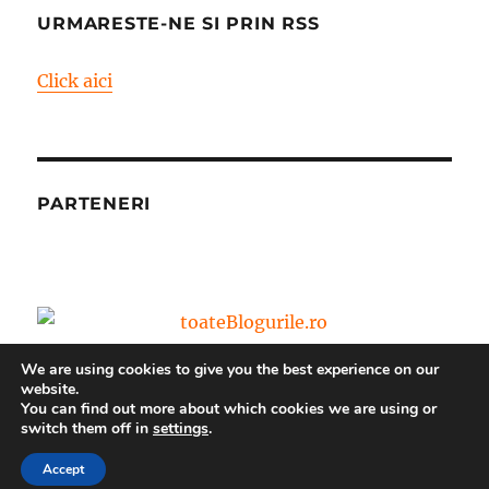
URMARESTE-NE SI PRIN RSS
Click aici
PARTENERI
We are using cookies to give you the best experience on our
website.
You can find out more about which cookies we are using or
switch them off in
settings
.
Blog – World Vision Romania
Propulsat cu mândrie de
WordPress
Accept