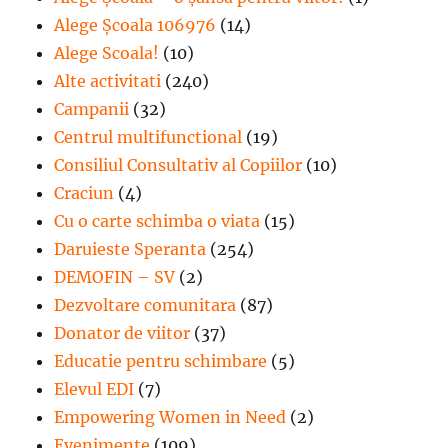
Alege Școala 106976
(14)
Alege Scoala!
(10)
Alte activitati
(240)
Campanii
(32)
Centrul multifunctional
(19)
Consiliul Consultativ al Copiilor
(10)
Craciun
(4)
Cu o carte schimba o viata
(15)
Daruieste Speranta
(254)
DEMOFIN – SV
(2)
Dezvoltare comunitara
(87)
Donator de viitor
(37)
Educatie pentru schimbare
(5)
Elevul EDI
(7)
Empowering Women in Need
(2)
Evenimente
(109)