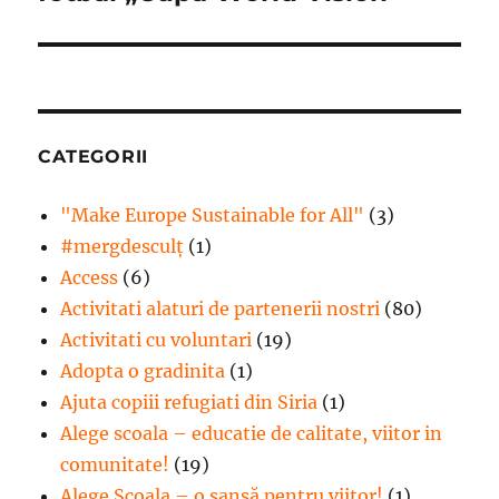
CATEGORII
"Make Europe Sustainable for All"
(3)
#mergdesculţ
(1)
Access
(6)
Activitati alaturi de partenerii nostri
(80)
Activitati cu voluntari
(19)
Adopta o gradinita
(1)
Ajuta copiii refugiati din Siria
(1)
Alege scoala – educatie de calitate, viitor in
comunitate!
(19)
Alege Şcoala – o şansă pentru viitor!
(1)