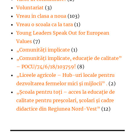
Voluntariat
(3)
Vreau in clasa a noua
(103)
Vreau o scoala ca la tara
(1)
Young Leaders Speak Out for European
Values
(7)
„Comunități implicate
(1)
„Comunități implicate, educație de calitate”
– POCU/74/6/18/103759!
(8)
„Liceele agricole – Hub-uri locale pentru
dezvoltarea fermelor mici şi mijlocii” .
(2)
„Școala pentru toți – acces la educație de
calitate pentru preșcolari, școlari și cadre
didactice din Regiunea Nord-Vest”
(12)