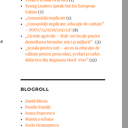
Vreau o scoala ca la tara
(1)
Young Leaders Speak Out for European
Values
(7)
„Comunități implicate
(1)
„Comunități implicate, educație de calitate”
– POCU/74/6/18/103759!
(8)
„Liceele agricole – Hub-uri locale pentru
ta
dezvoltarea fermelor mici şi mijlocii” .
(2)
„Școala pentru toți – acces la educație de
calitate pentru preșcolari, școlari și cadre
didactice din Regiunea Nord-Vest”
(12)
BLOGROLL
David Miron
Foodie Family
Ioana Stancescu
Mamica urbana
Sorin Grumazescu