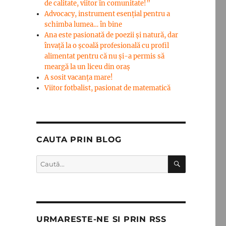
de calitate, viitor în comunitate!”
Advocacy, instrument esenţial pentru a
schimba lumea… în bine
Ana este pasionată de poezii și natură, dar
învață la o școală profesională cu profil
alimentat pentru că nu și-a permis să
meargă la un liceu din oraș
A sosit vacanța mare!
Viitor fotbalist, pasionat de matematică
CAUTA PRIN BLOG
CĂUTARE
Caută
după:
URMARESTE-NE SI PRIN RSS