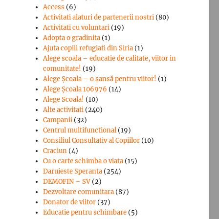
Access
(6)
Activitati alaturi de partenerii nostri
(80)
Activitati cu voluntari
(19)
Adopta o gradinita
(1)
Ajuta copiii refugiati din Siria
(1)
Alege scoala – educatie de calitate, viitor in
comunitate!
(19)
Alege Şcoala – o şansă pentru viitor!
(1)
Alege Școala 106976
(14)
Alege Scoala!
(10)
Alte activitati
(240)
Campanii
(32)
Centrul multifunctional
(19)
Consiliul Consultativ al Copiilor
(10)
Craciun
(4)
Cu o carte schimba o viata
(15)
Daruieste Speranta
(254)
DEMOFIN – SV
(2)
Dezvoltare comunitara
(87)
Donator de viitor
(37)
Educatie pentru schimbare
(5)