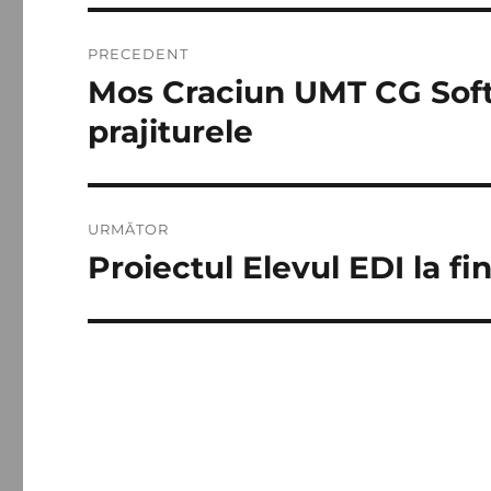
Navigare
PRECEDENT
în
Mos Craciun UMT CG Softw
Articolul
anterior:
articole
prajiturele
URMĂTOR
Proiectul Elevul EDI la f
Articolul
următor: