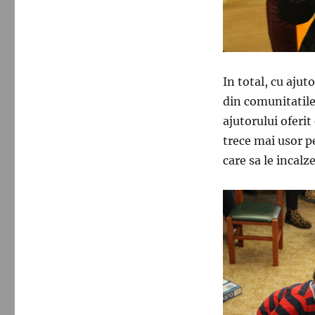
In total, cu aju
din comunitatile
ajutorului oferi
trece mai usor p
care sa le incalz