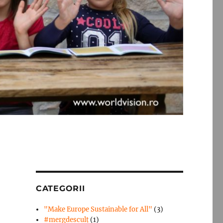
CATEGORII
"Make Europe Sustainable for All"
(3)
#mergdesculţ
(1)