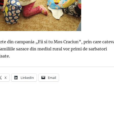
arte din campania „Fii si tu Mos Craciun”, prin care catev
familiile sarace din mediul rural vor primi de sarbatori
isate.
X
LinkedIn
Email