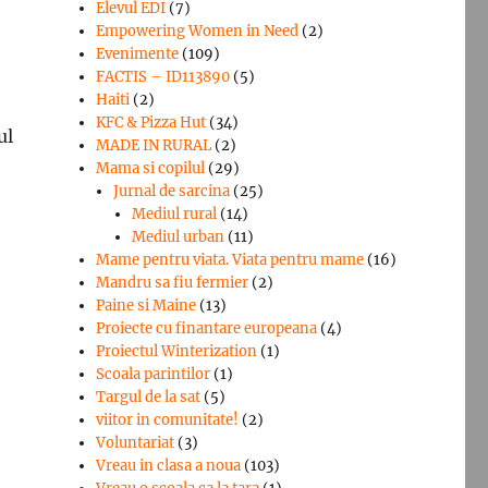
Elevul EDI
(7)
Empowering Women in Need
(2)
Evenimente
(109)
FACTIS – ID113890
(5)
Haiti
(2)
KFC & Pizza Hut
(34)
ul
MADE IN RURAL
(2)
Mama si copilul
(29)
Jurnal de sarcina
(25)
Mediul rural
(14)
Mediul urban
(11)
Mame pentru viata. Viata pentru mame
(16)
Mandru sa fiu fermier
(2)
Paine si Maine
(13)
Proiecte cu finantare europeana
(4)
Proiectul Winterization
(1)
Scoala parintilor
(1)
Targul de la sat
(5)
viitor in comunitate!
(2)
Voluntariat
(3)
Vreau in clasa a noua
(103)