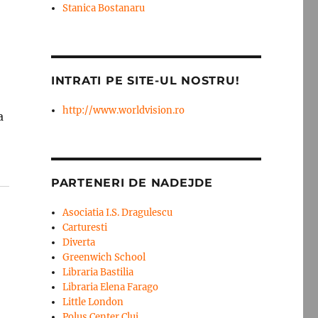
Stanica Bostanaru
INTRATI PE SITE-UL NOSTRU!
http://www.worldvision.ro
a
PARTENERI DE NADEJDE
Asociatia I.S. Dragulescu
Carturesti
Diverta
Greenwich School
Libraria Bastilia
Libraria Elena Farago
Little London
Polus Center Cluj