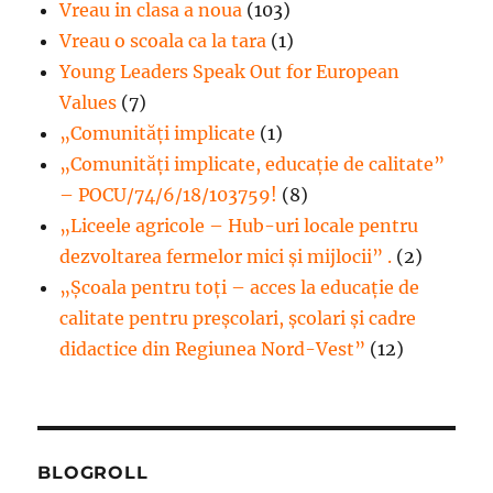
Vreau in clasa a noua
(103)
Vreau o scoala ca la tara
(1)
Young Leaders Speak Out for European
Values
(7)
„Comunități implicate
(1)
„Comunități implicate, educație de calitate”
– POCU/74/6/18/103759!
(8)
„Liceele agricole – Hub-uri locale pentru
dezvoltarea fermelor mici şi mijlocii” .
(2)
„Școala pentru toți – acces la educație de
calitate pentru preșcolari, școlari și cadre
didactice din Regiunea Nord-Vest”
(12)
BLOGROLL