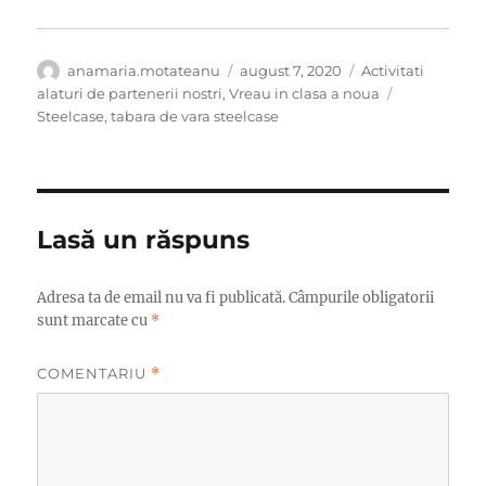
Autor
Publicat
Categorii
anamaria.motateanu
august 7, 2020
Activitati
pe
Etichete
alaturi de partenerii nostri
,
Vreau in clasa a noua
Steelcase
,
tabara de vara steelcase
Lasă un răspuns
Adresa ta de email nu va fi publicată.
Câmpurile obligatorii
sunt marcate cu
*
COMENTARIU
*