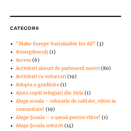
CATEGORII
"Make Europe Sustainable for All"
(3)
#mergdesculţ
(1)
Access
(6)
Activitati alaturi de partenerii nostri
(80)
Activitati cu voluntari
(19)
Adopta o gradinita
(1)
Ajuta copiii refugiati din Siria
(1)
Alege scoala – educatie de calitate, viitor in
comunitate!
(19)
Alege Şcoala – o şansă pentru viitor!
(1)
Alege Școala 106976
(14)