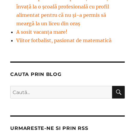
învață la o școală profesională cu profil
alimentat pentru că nu și-a permis să
meargă la un liceu din oraș
A sosit vacanța mare!
Viitor fotbalist, pasionat de matematică
CAUTA PRIN BLOG
CĂ
Caută
după:
URMARESTE-NE SI PRIN RSS