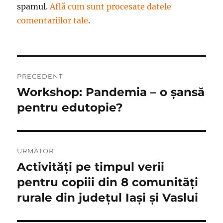
spamul.
Află cum sunt procesate datele
comentariilor tale
.
Navigare
PRECEDENT
în
Workshop: Pandemia – o șansă
Articolul
anterior:
pentru edutopie?
articole
URMĂTOR
Activități pe timpul verii
Articolul
următor:
pentru copiii din 8 comunități
rurale din județul Iași și Vaslui