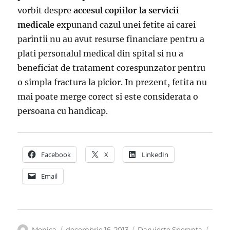
vorbit despre
accesul copiilor la servicii
medicale
expunand cazul unei fetite ai carei
parintii nu au avut resurse financiare pentru a
plati personalul medical din spital si nu a
beneficiat de tratament corespunzator pentru
o simpla fractura la picior. In prezent, fetita nu
mai poate merge corect si este considerata o
persoana cu handicap.
Facebook
X
LinkedIn
Email
Autor
Publicat
Categorii
Etich
Monica
decembrie 16, 2013
Daruieste Speranta