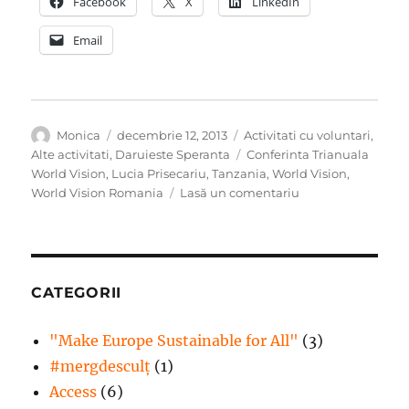
Facebook
X
LinkedIn
Email
Autor
Publicat
Categorii
Monica
decembrie 12, 2013
Activitati cu voluntari
,
pe
Etichete
Alte activitati
,
Daruieste Speranta
Conferinta Trianuala
World Vision
,
Lucia Prisecariu
,
Tanzania
,
World Vision
,
la
World Vision Romania
Lasă un comentariu
Conferinta
Trianuala
World
Vision
din
CATEGORII
Tanzania
"Make Europe Sustainable for All"
(3)
#mergdesculţ
(1)
Access
(6)