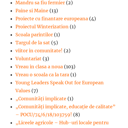
Mandru sa fiu fermier
(2)
Paine si Maine
(13)
Proiecte cu finantare europeana
(4)
Proiectul Winterization
(1)
Scoala parintilor
(1)
Targul de la sat
(5)
viitor in comunitate!
(2)
Voluntariat
(3)
Vreau in clasa a noua
(103)
Vreau o scoala ca la tara
(1)
Young Leaders Speak Out for European
Values
(7)
„Comunități implicate
(1)
„Comunități implicate, educație de calitate”
– POCU/74/6/18/103759!
(8)
„Liceele agricole – Hub-uri locale pentru