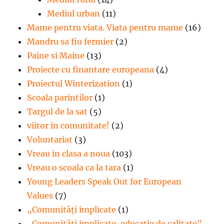
Mediul urban
(11)
Mame pentru viata. Viata pentru mame
(16)
Mandru sa fiu fermier
(2)
Paine si Maine
(13)
Proiecte cu finantare europeana
(4)
Proiectul Winterization
(1)
Scoala parintilor
(1)
Targul de la sat
(5)
viitor in comunitate!
(2)
Voluntariat
(3)
Vreau in clasa a noua
(103)
Vreau o scoala ca la tara
(1)
Young Leaders Speak Out for European
Values
(7)
„Comunități implicate
(1)
„Comunități implicate, educație de calitate”