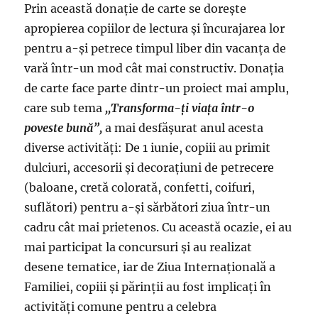
Prin această donaţie de carte se doreşte
apropierea copiilor de lectura şi încurajarea lor
pentru a-şi petrece timpul liber din vacanţa de
vară într-un mod cât mai constructiv. Donaţia
de carte face parte dintr-un proiect mai amplu,
care sub tema
,,Transforma-ţi viaţa într-o
poveste bună”,
a mai desfăşurat anul acesta
diverse activităţi: De 1 iunie, copiii au primit
dulciuri, accesorii şi decoraţiuni de petrecere
(baloane, cretă colorată, confetti, coifuri,
suflători) pentru a-şi sărbători ziua într-un
cadru cât mai prietenos. Cu această ocazie, ei au
mai participat la concursuri şi au realizat
desene tematice, iar de Ziua Internaţională a
Familiei, copiii şi părinţii au fost implicaţi în
activităţi comune pentru a celebra