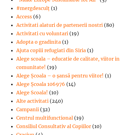
#mergdesculţ
(1)
Access
(6)
Activitati alaturi de partenerii nostri
(80)
Activitati cu voluntari
(19)
Adopta o gradinita
(1)
Ajuta copiii refugiati din Siria
(1)
Alege scoala – educatie de calitate, viitor in
comunitate!
(19)
Alege Şcoala – o şansă pentru viitor!
(1)
Alege Școala 106976
(14)
Alege Scoala!
(10)
Alte activitati
(240)
Campanii
(32)
Centrul multifunctional
(19)
Consiliul Consultativ al Copiilor
(10)
Craciun
(4)