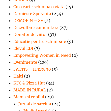
Cu o carte schimba o viata
(15)
Daruieste Speranta
(254)
DEMOFIN – SV
(2)
Dezvoltare comunitara
(87)
Donator de viitor
(37)
Educatie pentru schimbare
(5)
Elevul EDI
(7)
Empowering Women in Need
(2)
Evenimente
(109)
FACTIS – ID113890
(5)
Haiti
(2)
KFC & Pizza Hut
(34)
MADE IN RURAL
(2)
Mama si copilul
(29)
Jurnal de sarcina
(25)
Mediul rural
(14)