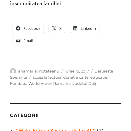
însemnătatea familiei.
Facebook
X
LinkedIn
Email
Autor
Publicat
Categorii
anamaria.motateanu
iunie 15, 2017
Daruieste
pe
Etichete
Speranta
acces la lectura
,
donatie carte
,
educatie
,
Fundatia World Vision Romania
,
Judetul Dolj
CATEGORII
"Make Europe Sustainable for All"
(3)