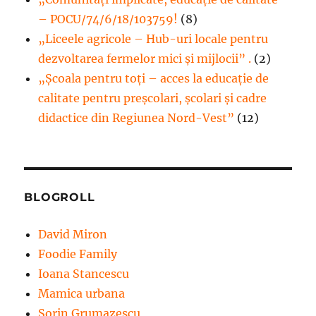
– POCU/74/6/18/103759!
(8)
„Liceele agricole – Hub-uri locale pentru
dezvoltarea fermelor mici şi mijlocii” .
(2)
„Școala pentru toți – acces la educație de
calitate pentru preșcolari, școlari și cadre
didactice din Regiunea Nord-Vest”
(12)
BLOGROLL
David Miron
Foodie Family
Ioana Stancescu
Mamica urbana
Sorin Grumazescu