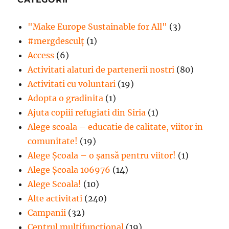
"Make Europe Sustainable for All"
(3)
#mergdesculţ
(1)
Access
(6)
Activitati alaturi de partenerii nostri
(80)
Activitati cu voluntari
(19)
Adopta o gradinita
(1)
Ajuta copiii refugiati din Siria
(1)
Alege scoala – educatie de calitate, viitor in
comunitate!
(19)
Alege Şcoala – o şansă pentru viitor!
(1)
Alege Școala 106976
(14)
Alege Scoala!
(10)
Alte activitati
(240)
Campanii
(32)
Centrul multifunctional
(19)