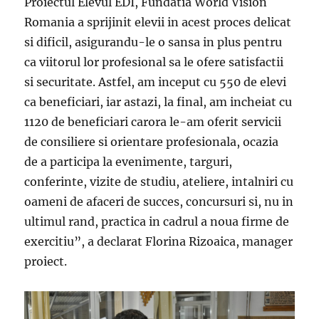
Proiectul Elevul EDI, Fundatia World Vision
Romania a sprijinit elevii in acest proces delicat
si dificil, asigurandu-le o sansa in plus pentru
ca viitorul lor profesional sa le ofere satisfactii
si securitate. Astfel, am inceput cu 550 de elevi
ca beneficiari, iar astazi, la final, am incheiat cu
1120 de beneficiari carora le-am oferit servicii
de consiliere si orientare profesionala, ocazia
de a participa la evenimente, targuri,
conferinte, vizite de studiu, ateliere, intalniri cu
oameni de afaceri de succes, concursuri si, nu in
ultimul rand, practica in cadrul a noua firme de
exercitiu”, a declarat Florina Rizoaica, manager
proiect.