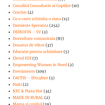
Consiliul Consultativ al Copiilor
(10)
Craciun
(4)
Cu o carte schimba o viata
(15)
Daruieste Speranta
(254)
DEMOFIN – SV
(2)
Dezvoltare comunitara
(87)
Donator de viitor
(37)
Educatie pentru schimbare
(5)
Elevul EDI
(7)
Empowering Women in Need
(2)
Evenimente
(109)
FACTIS – ID113890
(5)
Haiti
(2)
KFC & Pizza Hut
(34)
MADE IN RURAL
(2)
Mama si copilul
(29)