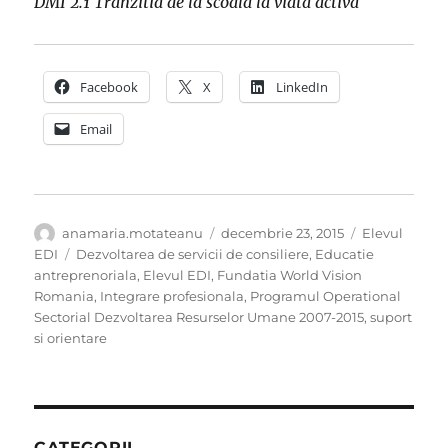
DMI 2.1 Tranzitia de la scoala la viata activa
Facebook
X
LinkedIn
Email
Autor
Publicat
Categorii
anamaria.motateanu
decembrie 23, 2015
Elevul
pe
Etichete
EDI
Dezvoltarea de servicii de consiliere
,
Educatie
antreprenoriala
,
Elevul EDI
,
Fundatia World Vision
Romania
,
Integrare profesionala
,
Programul Operational
Sectorial Dezvoltarea Resurselor Umane 2007-2015
,
suport
si orientare
CATEGORII