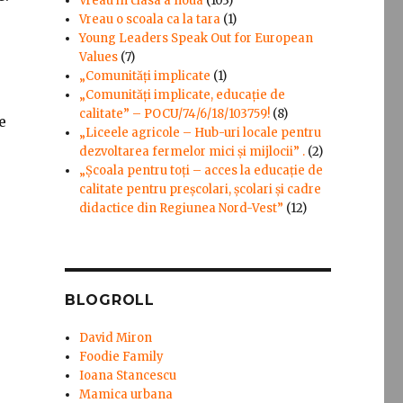
Vreau in clasa a noua
(103)
Vreau o scoala ca la tara
(1)
Young Leaders Speak Out for European
Values
(7)
„Comunități implicate
(1)
„Comunități implicate, educație de
calitate” – POCU/74/6/18/103759!
(8)
e
„Liceele agricole – Hub-uri locale pentru
dezvoltarea fermelor mici şi mijlocii” .
(2)
„Școala pentru toți – acces la educație de
calitate pentru preșcolari, școlari și cadre
didactice din Regiunea Nord-Vest”
(12)
BLOGROLL
David Miron
Foodie Family
Ioana Stancescu
Mamica urbana