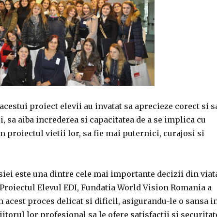
 acestui proiect elevii au invatat sa aprecieze corect si s
i, sa aiba increderea si capacitatea de a se implica cu
n proiectul vietii lor, sa fie mai puternici, curajosi si
iei este una dintre cele mai importante decizii din viat
 Proiectul Elevul EDI, Fundatia World Vision Romania a
in acest proces delicat si dificil, asigurandu-le o sansa i
itorul lor profesional sa le ofere satisfactii si securitat