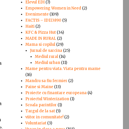
Elevul EDI
(7)
Empowering Women in Need
(2)
Evenimente
(109)
FACTIS – ID113890
(5)
Haiti
(2)
KFC & Pizza Hut
(34)
MADE IN RURAL
(2)
Mama si copilul
(29)
Jurnal de sarcina
(25)
Mediul rural
(14)
a
Mediul urban
(11)
Mame pentru viata. Viata pentru mame
(16)
Mandru sa fiu fermier
(2)
Paine si Maine
(13)
Proiecte cu finantare europeana
(4)
Proiectul Winterization
(1)
a
Scoala parintilor
(1)
Targul de la sat
(5)
viitor in comunitate!
(2)
n
Voluntariat
(3)
e.