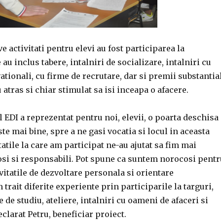
e activitati pentru elevi au fost participarea la
au inclus tabere, intalniri de socializare, intalniri cu
tionali, cu firme de recrutare, dar si premii substantia
u atras si chiar stimulat sa isi inceapa o afacere.
l EDI a reprezentat pentru noi, elevii, o poarta deschisa
te mai bine, spre a ne gasi vocatia si locul in aceasta
tatile la care am participat ne-au ajutat sa fim mai
osi si responsabili. Pot spune ca suntem norocosi pentr
ivitatile de dezvoltare personala si orientare
 trait diferite experiente prin participarile la targuri,
e de studiu, ateliere, intalniri cu oameni de afaceri si
eclarat Petru, beneficiar proiect.