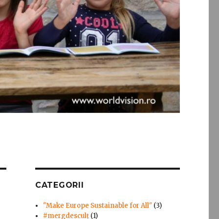
CATEGORII
"Make Europe Sustainable for All"
(3)
#mergdesculţ
(1)