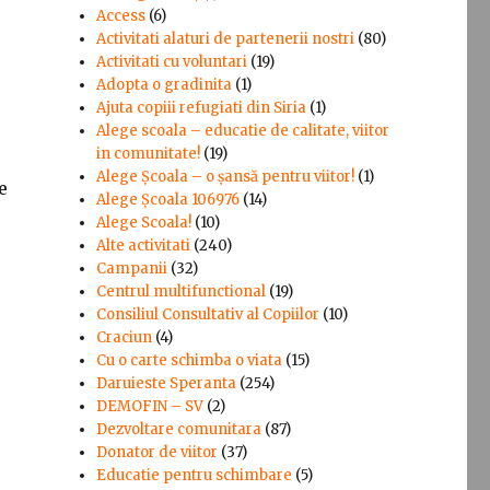
Access
(6)
Activitati alaturi de partenerii nostri
(80)
Activitati cu voluntari
(19)
Adopta o gradinita
(1)
Ajuta copiii refugiati din Siria
(1)
Alege scoala – educatie de calitate, viitor
in comunitate!
(19)
Alege Şcoala – o şansă pentru viitor!
(1)
e
Alege Școala 106976
(14)
Alege Scoala!
(10)
Alte activitati
(240)
Campanii
(32)
Centrul multifunctional
(19)
Consiliul Consultativ al Copiilor
(10)
Craciun
(4)
Cu o carte schimba o viata
(15)
Daruieste Speranta
(254)
DEMOFIN – SV
(2)
Dezvoltare comunitara
(87)
Donator de viitor
(37)
Educatie pentru schimbare
(5)