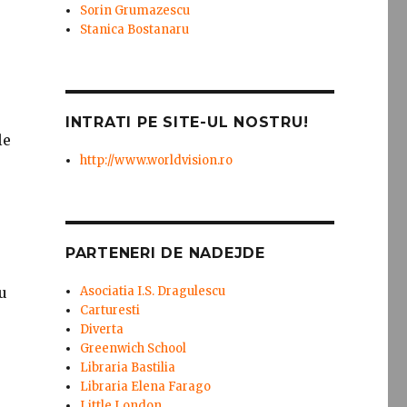
Sorin Grumazescu
Stanica Bostanaru
INTRATI PE SITE-UL NOSTRU!
le
http://www.worldvision.ro
PARTENERI DE NADEJDE
u
Asociatia I.S. Dragulescu
Carturesti
Diverta
Greenwich School
Libraria Bastilia
Libraria Elena Farago
Little London