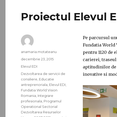
Proiectul Elevul E
Pe parcursul unu
Fundatia World V
Autor
anamaria.motateanu
pentru 1120 de e
Publicat
decembrie 23, 2015
carierei, traseu
pe
Categorii
Elevul EDI
aptitudinilor de
Etichete
Dezvoltarea de servicii de
inovative si mo
consiliere
,
Educatie
antreprenoriala
,
Elevul EDI
,
Fundatia World Vision
Romania
,
Integrare
profesionala
,
Programul
Operational Sectorial
Dezvoltarea Resurselor