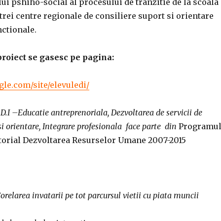
ui pshiho-social al procesului de tranzitie de la scoala
 trei centre regionale de consiliere suport si orientare
nctionale.
proiect se gasesc pe pagina:
ogle.com/site/elevuledi/
.D.I –Educatie antreprenoriala, Dezvoltarea de servicii de
 si orientare, Integrare profesionala face parte din
Programu
torial Dezvoltarea Resurselor Umane 2007-2015
Corelarea invatarii pe tot parcursul vietii cu piata muncii