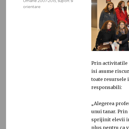
Umane 2007-2015
,
suport si
orientare
Prin activitatile
isi asume riscur
toate resursele i
responsabili:
„Alegerea profes
unui tanar. Prin
sprijinit elevii 
plus pentru ca vi