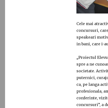
Cele mai atractiv
concursuri, care 
speakeari motiva
in bani, care i-a
„Proiectul Elevu
spre a ne cunoas
societate. Activi
puternici, curaj
ca, pe langa act
profesionala, am
conferinte, vizit
concursuri”, a d