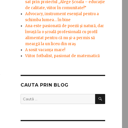
sat prin proiectul ,,Alege Școala – educație
de calitate, viitor în comunitate!”
Advocacy, instrument esenţial pentru a
schimba lumea… în bine
Ana este pasionată de poezii și natură, dar
învață la o școală profesională cu profil
alimentat pentru că nu și-a permis să
meargă la un liceu din oraș
A sosit vacanța mare!
Viitor fotbalist, pasionat de matematică
l
CAUTA PRIN BLOG
CĂUTARE
Caută
după: