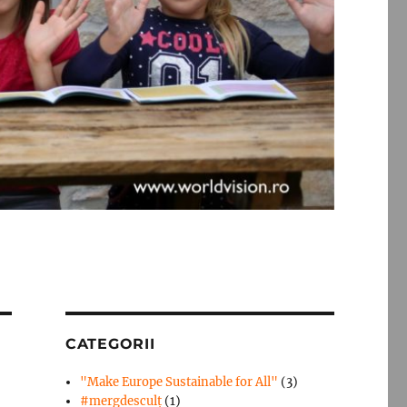
CATEGORII
"Make Europe Sustainable for All"
(3)
#mergdesculţ
(1)