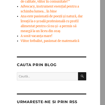
de calitate, viitor în comunitate!”
Advocacy, instrument esenţial pentru a
schimba lumea… în bine
Ana este pasionată de poezii și natură, dar
învață la o școală profesională cu profil
alimentat pentru că nu și-a permis să
meargă la un liceu din oraș
A sosit vacanța mare!
Viitor fotbalist, pasionat de matematică
CAUTA PRIN BLOG
CĂUTARE
Caută
după:
URMARESTE-NE SI PRIN RSS