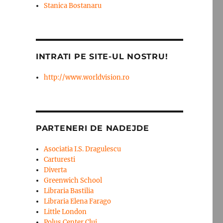
Stanica Bostanaru
INTRATI PE SITE-UL NOSTRU!
http://www.worldvision.ro
PARTENERI DE NADEJDE
Asociatia I.S. Dragulescu
Carturesti
Diverta
Greenwich School
Libraria Bastilia
Libraria Elena Farago
Little London
Polus Center Cluj