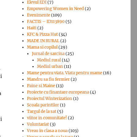
Elevul EDI
(7)
Empowering Women in Need
(2)
Evenimente
(109)
FACTIS – ID113890
(5)
Haiti
(2)
KFC & Pizza Hut
(34)
MADE IN RURAL
(2)
Mama si copilul
(29)
Jurnal de sarcina
(25)
Mediul rural
(14)
Mediul urban
(11)
l
Mame pentru viata. Viata pentru mame
(16)
i
Mandru sa fiu fermier
(2)
Paine si Maine
(13)
Proiecte cu finantare europeana
(4)
a
Proiectul Winterization
(1)
Scoala parintilor
(1)
Targul de la sat
(5)
viitor in comunitate!
(2)
i
Voluntariat
(3)
Vreau in clasa a noua
(103)
e