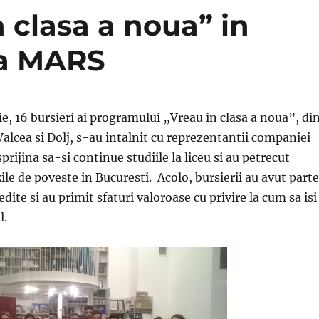
n clasa a noua” in
ia MARS
e, 16 bursieri ai programului „Vreau in clasa a noua”, di
Valcea si Dolj, s-au intalnit cu reprezentantii companiei
sprijina sa-si continue studiile la liceu si au petrecut
le de poveste in Bucuresti. Acolo, bursierii au avut parte
dite si au primit sfaturi valoroase cu privire la cum sa isi
l.