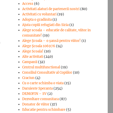
Access
(6)
Activitati alaturi de partenerii nostri
(80)
Activitati cu voluntari
(19)
Adopta o gradinita
(1)
Ajuta copiii refugiati din Siria
(1)
Alege scoala – educatie de calitate, viitor in
comunitate!
(19)
Alege Şcoala – o şansă pentru viitor!
(1)
n
Alege Școala 106976
(14)
Alege Scoala!
(10)
Alte activitati
(240)
Campanii
(32)
Centrul multifunctional
(19)
Consiliul Consultativ al Copiilor
(10)
Craciun
(4)
Cu o carte schimba o viata
(15)
Daruieste Speranta
(254)
DEMOFIN – SV
(2)
Dezvoltare comunitara
(87)
Donator de viitor
(37)
Educatie pentru schimbare
(5)