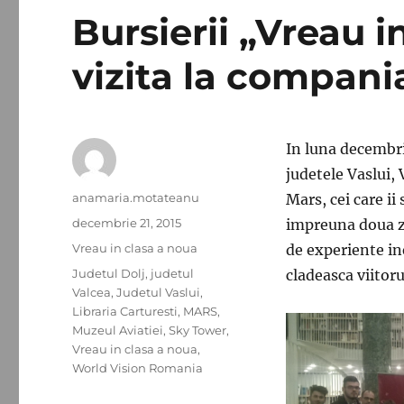
Bursierii „Vreau i
vizita la compan
In luna decembri
judetele Vaslui, 
Autor
anamaria.motateanu
Mars, cei care ii 
Publicat
decembrie 21, 2015
impreuna doua zi
pe
Categorii
Vreau in clasa a noua
de experiente ine
Etichete
Judetul Dolj
,
judetul
cladeasca viitoru
Valcea
,
Judetul Vaslui
,
Libraria Carturesti
,
MARS
,
Muzeul Aviatiei
,
Sky Tower
,
Vreau in clasa a noua
,
World Vision Romania