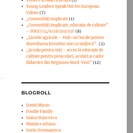
Vreau o scoala ca la tara
(1)
Young Leaders Speak Out for European
i
Values
(7)
„Comunități implicate
(1)
„Comunități implicate, educație de calitate”
– POCU/74/6/18/103759!
(8)
„Liceele agricole – Hub-uri locale pentru
dezvoltarea fermelor mici şi mijlocii” .
(2)
„Școala pentru toți – acces la educație de
calitate pentru preșcolari, școlari și cadre
didactice din Regiunea Nord-Vest”
(12)
BLOGROLL
David Miron
Foodie Family
Ioana Stancescu
Mamica urbana
Sorin Grumazescu