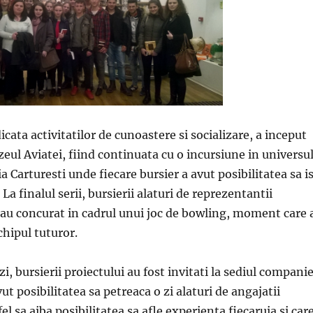
icata activitatilor de cunoastere si socializare, a inceput
zeul Aviatei, fiind continuata cu o incursiune in universu
ria Carturesti unde fiecare bursier a avut posibilitatea sa is
La finalul serii, bursierii alaturi de reprezentantii
au concurat in cadrul unui joc de bowling, moment care 
chipul tuturor.
zi, bursierii proiectului au fost invitati la sediul companie
t posibilitatea sa petreaca o zi alaturi de angajatii
el sa aiba posibilitatea sa afle experienta fiecaruia si car