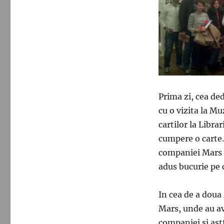
Prima zi, cea ded
cu o vizita la Mu
cartilor la Libra
cumpere o carte. 
companiei Mars 
adus bucurie pe 
In cea de a doua 
Mars, unde au avu
companiei si astf