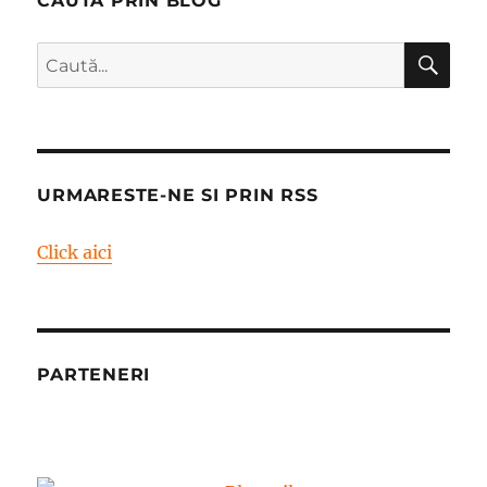
CAUTA PRIN BLOG
CĂ
Caută
după:
URMARESTE-NE SI PRIN RSS
Click aici
PARTENERI