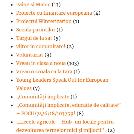
Paine si Maine
(13)
Proiecte cu finantare europeana
(4)
Proiectul Winterization
(1)
Scoala parintilor
(1)
Targul de la sat
(5)
viitor in comunitate!
(2)
Voluntariat
(3)
Vreau in clasa a noua
(103)
Vreau o scoala ca la tara
(1)
Young Leaders Speak Out for European
Values
(7)
„Comunități implicate
(1)
„Comunități implicate, educație de calitate”
– POCU/74/6/18/103759!
(8)
„Liceele agricole – Hub-uri locale pentru
dezvoltarea fermelor mici şi mijlocii” .
(2)