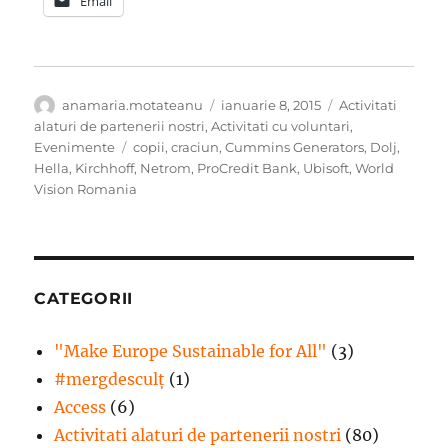
Email
Autor
Publicat
Categorii
anamaria.motateanu
ianuarie 8, 2015
Activitati
pe
alaturi de partenerii nostri
,
Activitati cu voluntari
,
Etichete
Evenimente
copii
,
craciun
,
Cummins Generators
,
Dolj
,
Hella
,
Kirchhoff
,
Netrom
,
ProCredit Bank
,
Ubisoft
,
World
Vision Romania
CATEGORII
"Make Europe Sustainable for All"
(3)
#mergdesculţ
(1)
Access
(6)
Activitati alaturi de partenerii nostri
(80)