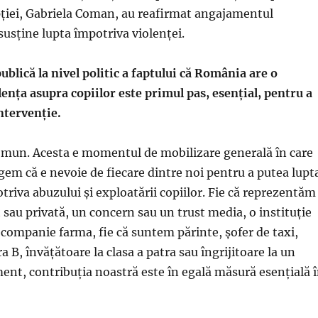
pției, Gabriela Coman, au reafirmat angajamentul
susține lupta împotriva violenței.
blică la nivel politic a faptului că România are o
ența asupra copiilor este primul pas, esențial, pentru a
ntervenție.
omun. Acesta e momentul de mobilizare generală în care
egem că e nevoie de fiecare dintre noi pentru a putea lupt
triva abuzului și exploatării copiilor. Fie că reprezentăm
t sau privată, un concern sau un trust media, o instituție
companie farma, fie că suntem părinte, șofer de taxi,
ra B, învățătoare la clasa a patra sau îngrijitoare la un
ent, contribuția noastră este în egală măsură esențială 