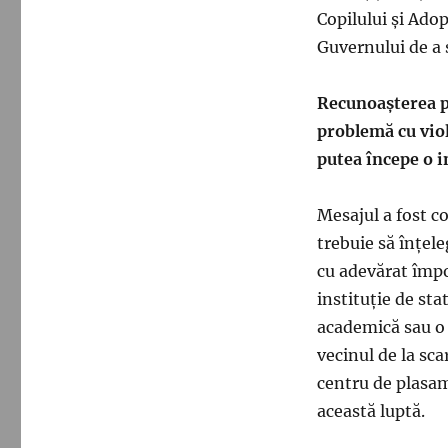
Copilului și Ado
Guvernului de a 
Recunoașterea pu
problemă cu viol
putea începe o i
Mesajul a fost c
trebuie să înțel
cu adevărat împo
instituție de sta
academică sau o 
vecinul de la sca
centru de plasam
această luptă.