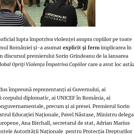
oficial lupta împotriva violenței asupra copiilor pe toate
ernul României și-a asumat
explicit și ferm
implicarea în
in discursul premierului Sorin Grindeanu de la lansarea
lobal Opriți Violența Împotriva Copiilor
care a avut loc astă
dus împreună reprezentanți ai Guvernului, ai
i corpului diplomatic, ai UNICEF în România, ai
onguvernamentale, precum și ai presei. Premierul Sorin
trul Educației Naționale, Pavel Năstase, Ministru delega
uropene, Ana Birchall, secretarul de stat, Adrian Marius
intele Autorității Naționale pentru Protecția Drepturilor