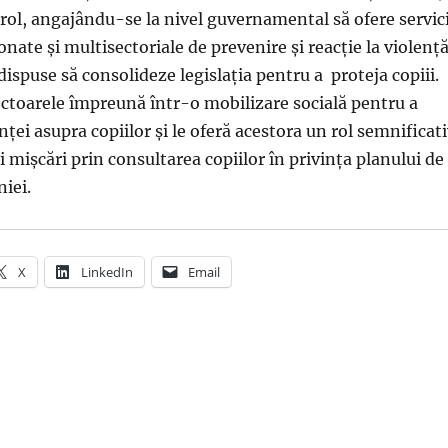
rol, angajându-se la nivel guvernamental să ofere servici
ate și multisectoriale de prevenire și reacție la violență
dispuse să consolideze legislația pentru a proteja copiii.
ectoarele împreună într-o mobilizare socială pentru a
ței asupra copiilor și le oferă acestora un rol semnificat
i mișcări prin consultarea copiilor în privința planului de
iei.
X
LinkedIn
Email