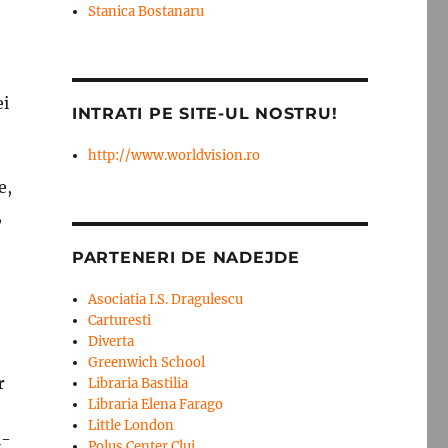
Stanica Bostanaru
ei
INTRATI PE SITE-UL NOSTRU!
http://www.worldvision.ro
e,
,
PARTENERI DE NADEJDE
Asociatia I.S. Dragulescu
Carturesti
Diverta
Greenwich School
r
Libraria Bastilia
Libraria Elena Farago
Little London
i-
Polus Center Cluj