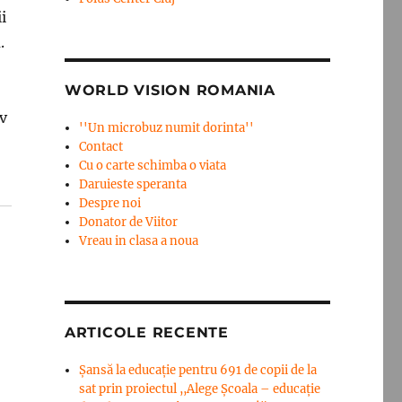
i
.
WORLD VISION ROMANIA
iv
''Un microbuz numit dorinta''
Contact
Cu o carte schimba o viata
Daruieste speranta
Despre noi
Donator de Viitor
Vreau in clasa a noua
ARTICOLE RECENTE
Șansă la educație pentru 691 de copii de la
sat prin proiectul ,,Alege Școala – educație