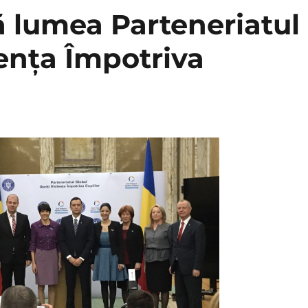
tă lumea Parteneriatul
lența Împotriva