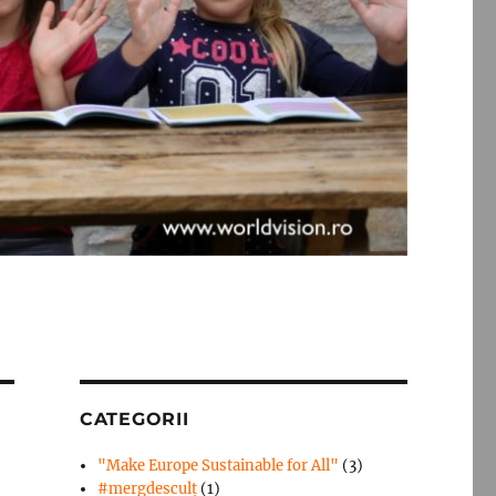
CATEGORII
"Make Europe Sustainable for All"
(3)
#mergdesculţ
(1)