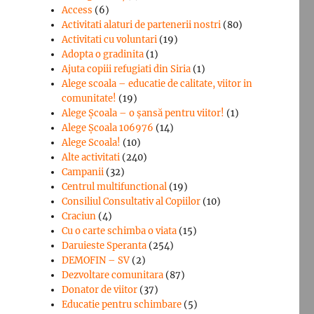
Access
(6)
Activitati alaturi de partenerii nostri
(80)
Activitati cu voluntari
(19)
Adopta o gradinita
(1)
Ajuta copiii refugiati din Siria
(1)
Alege scoala – educatie de calitate, viitor in
comunitate!
(19)
Alege Şcoala – o şansă pentru viitor!
(1)
Alege Școala 106976
(14)
Alege Scoala!
(10)
Alte activitati
(240)
Campanii
(32)
Centrul multifunctional
(19)
Consiliul Consultativ al Copiilor
(10)
Craciun
(4)
Cu o carte schimba o viata
(15)
Daruieste Speranta
(254)
DEMOFIN – SV
(2)
Dezvoltare comunitara
(87)
Donator de viitor
(37)
Educatie pentru schimbare
(5)