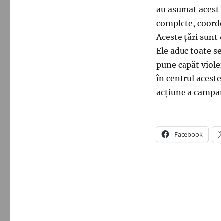
au asumat acest 
complete, coordon
Aceste țări sunt 
Ele aduc toate s
pune capăt violen
în centrul aceste
acțiune a campan
Facebook