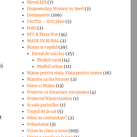
Elevul EDI
(7)
Empowering Women in Need
(2)
Evenimente
(109)
FACTIS – ID113890
(5)
Haiti
(2)
KFC & Pizza Hut
(34)
MADE IN RURAL
(2)
Mama si copilul
(29)
Jurnal de sarcina
(25)
Mediul rural
(14)
zi
Mediul urban
(11)
Mame pentru viata. Viata pentru mame
(16)
Mandru sa fiu fermier
(2)
Paine si Maine
(13)
Proiecte cu finantare europeana
(4)
Proiectul Winterization
(1)
Scoala parintilor
(1)
Targul de la sat
(5)
t
viitor in comunitate!
(2)
Voluntariat
(3)
Vreau in clasa a noua
(103)