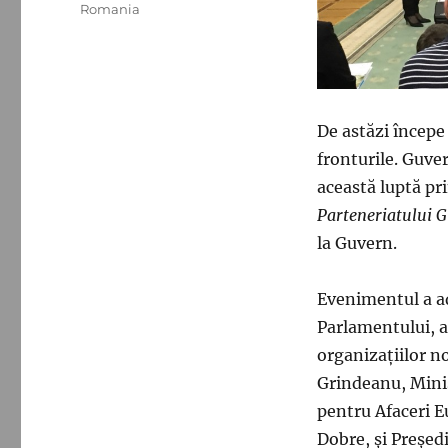
Romania
De astăzi începe 
fronturile. Guv
această luptă pr
Parteneriatului G
la Guvern.
Evenimentul a a
Parlamentului, a
organizațiilor n
Grindeanu, Minis
pentru Afaceri E
Dobre, și Președ