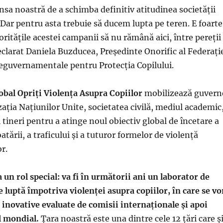
nsa noastră de a schimba definitiv atitudinea societății
 Dar pentru asta trebuie să ducem lupta pe teren. E foarte
ritățile acestei campanii să nu rămână aici, între pereții
clarat Daniela Buzducea, Președinte Onorific al Federați
eguvernamentale pentru Protecția Copilului.
obal Opriți Violența Asupra Copiilor
mobilizează guvern
zația Națiunilor Unite, societatea civilă, mediul academic
i tineri pentru a atinge noul obiectiv global de încetare a
atării, a traficului și a tuturor formelor de violență
r.
un rol special: va fi în următorii ani un laborator de
de luptă împotriva violenței asupra copiilor, în care se vo
inovative evaluate de comisii internaționale și apoi
el mondial.
Țara noastră este una dintre cele 12 țări care ș