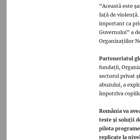
“Această este șa
față de violență.
important ca prio
Guvernului” a de
Organizațiilor N
Parteneriatul gl
fundații, Organi
sectorul privat ș
abuzului, a explo
împotriva copiilo
România va avea 
teste și soluții 
pilota programe 
replicate la niv