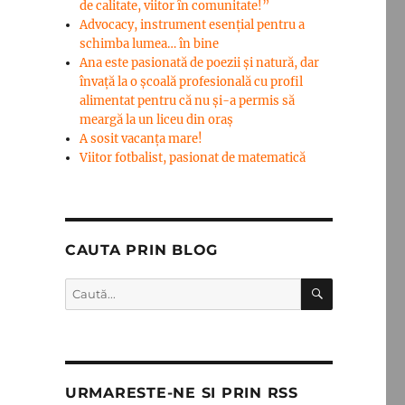
de calitate, viitor în comunitate!”
Advocacy, instrument esenţial pentru a
schimba lumea… în bine
Ana este pasionată de poezii și natură, dar
învață la o școală profesională cu profil
alimentat pentru că nu și-a permis să
meargă la un liceu din oraș
A sosit vacanța mare!
Viitor fotbalist, pasionat de matematică
CAUTA PRIN BLOG
CĂUTARE
Caută
după:
URMARESTE-NE SI PRIN RSS