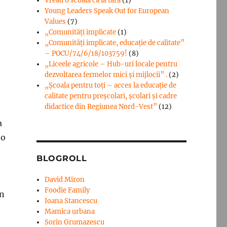
Vreau o scoala ca la tara
(1)
Young Leaders Speak Out for European
Values
(7)
„Comunități implicate
(1)
„Comunități implicate, educație de calitate”
– POCU/74/6/18/103759!
(8)
„Liceele agricole – Hub-uri locale pentru
dezvoltarea fermelor mici şi mijlocii” .
(2)
„Școala pentru toți – acces la educație de
calitate pentru preșcolari, școlari și cadre
didactice din Regiunea Nord-Vest”
(12)
a
 o
BLOGROLL
David Miron
Foodie Family
în
Ioana Stancescu
Mamica urbana
Sorin Grumazescu