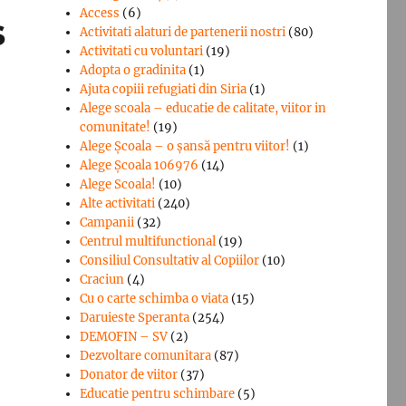
Access
(6)
ş
Activitati alaturi de partenerii nostri
(80)
Activitati cu voluntari
(19)
Adopta o gradinita
(1)
Ajuta copiii refugiati din Siria
(1)
Alege scoala – educatie de calitate, viitor in
comunitate!
(19)
Alege Şcoala – o şansă pentru viitor!
(1)
Alege Școala 106976
(14)
Alege Scoala!
(10)
Alte activitati
(240)
Campanii
(32)
Centrul multifunctional
(19)
Consiliul Consultativ al Copiilor
(10)
Craciun
(4)
Cu o carte schimba o viata
(15)
Daruieste Speranta
(254)
DEMOFIN – SV
(2)
Dezvoltare comunitara
(87)
Donator de viitor
(37)
Educatie pentru schimbare
(5)