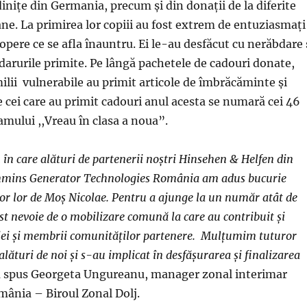
ădiniţe din Germania, precum şi din donaţii de la diferite
. La primirea lor copiii au fost extrem de entuziasmaţi
copere ce se afla înauntru. Ei le-au desfăcut cu nerăbdare 
darurile primite. Pe lângă pachetele de cadouri donate,
ilii vulnerabile au primit articole de îmbrăcăminte şi
e cei care au primit cadouri anul acesta se numară cei 46
amului ,,Vreau în clasa a noua”.
n în care alături de partenerii noştri
Hinsehen & Helfen din
mins Generator Technologies România am adus bucurie
ilor lor de Moş Nicolae. Pentru a ajunge la un număr atât de
ost nevoie de o mobilizare comună la care au contribuit şi
ţiei şi membrii comunităţilor partenere. Mulţumim tuturor
 alături de noi şi s-au implicat în desfăşurarea şi finalizarea
 spus Georgeta Ungureanu, manager zonal interimar
ânia – Biroul Zonal Dolj.