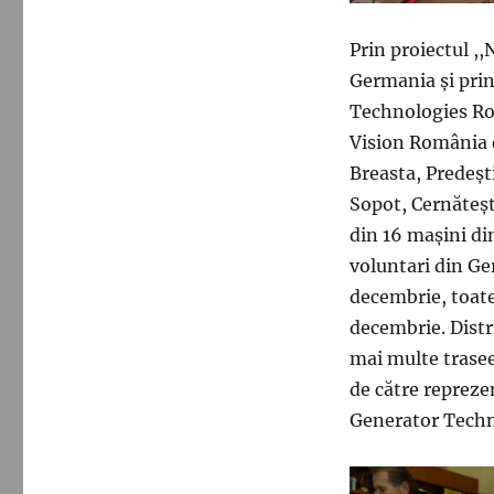
Prin proiectul ,
Germania şi pri
Technologies Ro
Vision România d
Breasta, Predeşti
Sopot, Cernăteş
din 16 maşini din
voluntari din Ge
decembrie, toate
decembrie. Distri
mai multe trasee,
de către repreze
Generator Techno