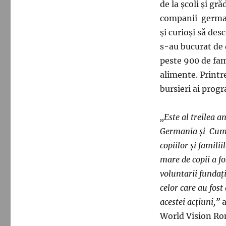
de la şcoli şi gr
companii germane
şi curioşi să des
s-au bucurat de 
peste 900 de fam
alimente. Printr
bursieri ai progr
,,Este al treilea a
Germania şi Cum
copiilor şi famili
mare de copii a f
voluntarii funda
celor care au fost
acestei acţiuni,”
a
World Vision Rom