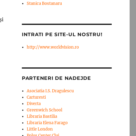
Stanica Bostanaru
şi
INTRATI PE SITE-UL NOSTRU!
http://www.worldvision.ro
PARTENERI DE NADEJDE
Asociatia I.S. Dragulescu
Carturesti
Diverta
Greenwich School
Libraria Bastilia
Libraria Elena Farago
Little London
Polus Center Cluj