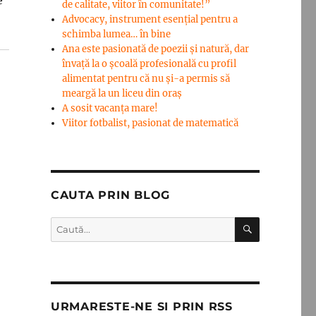
e
de calitate, viitor în comunitate!”
Advocacy, instrument esenţial pentru a
schimba lumea… în bine
Ana este pasionată de poezii și natură, dar
învață la o școală profesională cu profil
alimentat pentru că nu și-a permis să
meargă la un liceu din oraș
A sosit vacanța mare!
Viitor fotbalist, pasionat de matematică
CAUTA PRIN BLOG
CĂUTARE
Caută
după:
URMARESTE-NE SI PRIN RSS