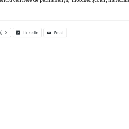
pentru centrele de permanenţă, mobilier şcolar, material
X
LinkedIn
Email