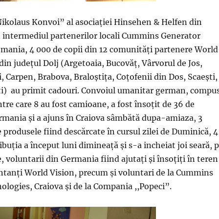
,Nikolaus Konvoi” al asociaţiei Hinsehen & Helfen din
n intermediul partenerilor locali Cummins Generator
mania, 4 000 de copii din 12 comunităţi partenere World
in judeţul Dolj (Argetoaia, Bucovăţ, Vârvorul de Jos,
, Carpen, Brabova, Braloştiţa, Coţofenii din Dos, Scaeşti,
ti) au primit cadouri. Convoiul umanitar german, compu
tre care 8 au fost camioane, a fost însoţit de 36 de
rmania şi a ajuns în Craiova sâmbătă dupa-amiaza, 3
 produsele fiind descărcate în cursul zilei de Duminică, 4
buţia a început luni dimineaţă şi s-a incheiat joi seară, 
 voluntarii din Germania fiind ajutaţi şi însoţiţi în teren
ntanţi World Vision, precum şi voluntari de la Cummins
logies, Craiova şi de la Compania ,,Popeci”.