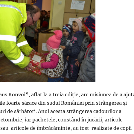
aus Konvoi”, aflat la a treia ediţie, are misiunea de a ajut
ile foarte sărace din sudul României prin strângerea şi
ri de sărbători. Anul acesta strângerea cadourilor a
ctombrie, iar pachetele, constând în jucării, articole
e sau articole de îmbrăcăminte, au fost realizate de copii