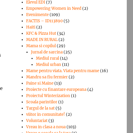
Elevul EDI
(7)
Empowering Women in Need
(2)
Evenimente
(109)
FACTIS – ID113890
(5)
Haiti
(2)
KFC & Pizza Hut
(34)
MADE IN RURAL
(2)
Mama si copilul
(29)
Jurnal de sarcina
(25)
s
Mediul rural
(14)
Mediul urban
(11)
Mame pentru viata. Viata pentru mame
(16)
Mandru sa fiu fermier
(2)
Paine si Maine
(13)
pe
Proiecte cu finantare europeana
(4)
Proiectul Winterization
(1)
Scoala parintilor
(1)
Targul de la sat
(5)
viitor in comunitate!
(2)
Voluntariat
(3)
Vreau in clasa a noua
(103)