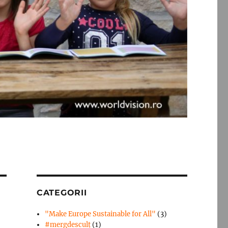
CATEGORII
"Make Europe Sustainable for All"
(3)
#mergdesculţ
(1)