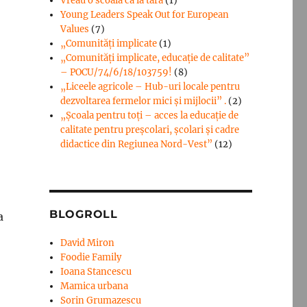
Vreau o scoala ca la tara
(1)
Young Leaders Speak Out for European
Values
(7)
„Comunități implicate
(1)
„Comunități implicate, educație de calitate”
– POCU/74/6/18/103759!
(8)
„Liceele agricole – Hub-uri locale pentru
dezvoltarea fermelor mici şi mijlocii” .
(2)
„Școala pentru toți – acces la educație de
calitate pentru preșcolari, școlari și cadre
didactice din Regiunea Nord-Vest”
(12)
BLOGROLL
a
David Miron
Foodie Family
Ioana Stancescu
Mamica urbana
Sorin Grumazescu