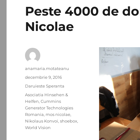
Peste 4000 de dor
Nicolae
Autor
anamaria.motateanu
Publicat
decembrie 9, 2016
pe
Categorii
Daruieste Speranta
Etichete
Asociatia Hinsehen &
Helfen
,
Cummins
Generator Technologies
Romania
,
mos nicolae
,
Nikolaus Konvoi
,
shoebox
,
World Vision