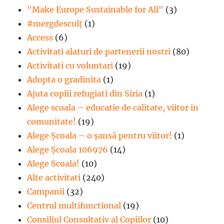
"Make Europe Sustainable for All"
(3)
#mergdesculţ
(1)
Access
(6)
Activitati alaturi de partenerii nostri
(80)
Activitati cu voluntari
(19)
Adopta o gradinita
(1)
Ajuta copiii refugiati din Siria
(1)
Alege scoala – educatie de calitate, viitor in
comunitate!
(19)
Alege Şcoala – o şansă pentru viitor!
(1)
Alege Școala 106976
(14)
Alege Scoala!
(10)
Alte activitati
(240)
Campanii
(32)
Centrul multifunctional
(19)
Consiliul Consultativ al Copiilor
(10)