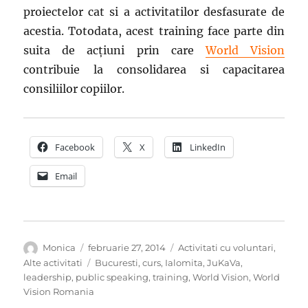
proiectelor cat si a activitatilor desfasurate de
acestia. Totodata, acest training face parte din
suita de acțiuni prin care
World Vision
contribuie la consolidarea si capacitarea
consiliilor copiilor.
Facebook
X
LinkedIn
Email
Autor
Publicat
Categorii
Monica
februarie 27, 2014
Activitati cu voluntari
,
pe
Etichete
Alte activitati
Bucuresti
,
curs
,
Ialomita
,
JuKaVa
,
leadership
,
public speaking
,
training
,
World Vision
,
World
Vision Romania