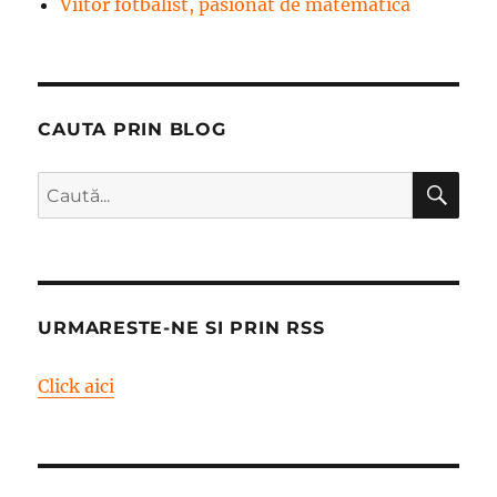
Viitor fotbalist, pasionat de matematică
CAUTA PRIN BLOG
CĂ
Caută
după:
URMARESTE-NE SI PRIN RSS
Click aici