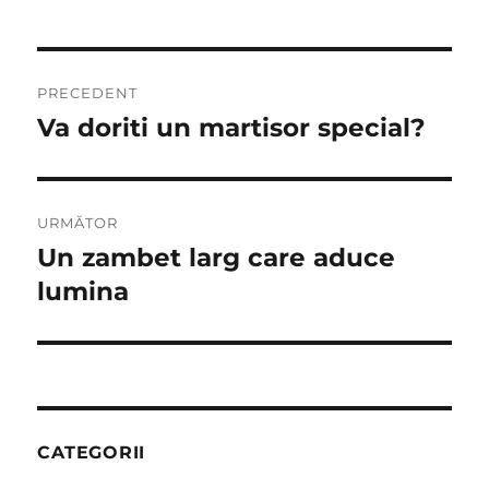
Navigare
PRECEDENT
în
Va doriti un martisor special?
Articolul
anterior:
articole
URMĂTOR
Un zambet larg care aduce
Articolul
următor:
lumina
CATEGORII