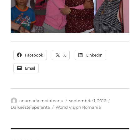
Facebook
X
LinkedIn
Email
Autor
Publicat
Categorii
anamaria.motateanu
septembrie 1, 2016
pe
Etichete
Daruieste Speranta
World Vision Romania
Navigare