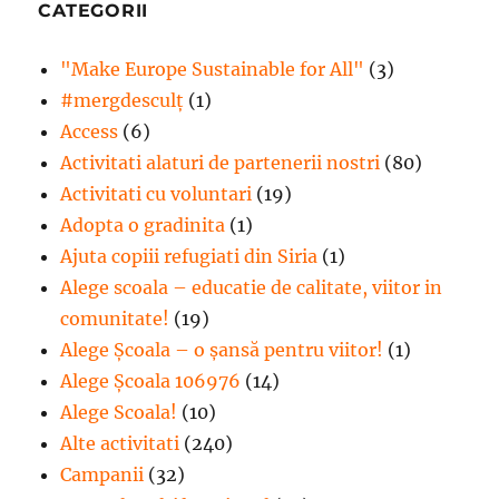
CATEGORII
"Make Europe Sustainable for All"
(3)
#mergdesculţ
(1)
Access
(6)
Activitati alaturi de partenerii nostri
(80)
Activitati cu voluntari
(19)
Adopta o gradinita
(1)
Ajuta copiii refugiati din Siria
(1)
Alege scoala – educatie de calitate, viitor in
comunitate!
(19)
Alege Şcoala – o şansă pentru viitor!
(1)
Alege Școala 106976
(14)
Alege Scoala!
(10)
Alte activitati
(240)
Campanii
(32)