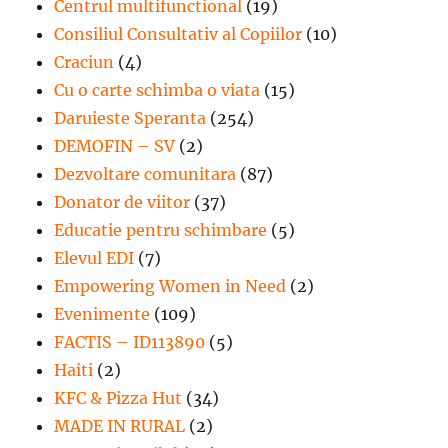
Centrul multifunctional
(19)
Consiliul Consultativ al Copiilor
(10)
Craciun
(4)
Cu o carte schimba o viata
(15)
Daruieste Speranta
(254)
DEMOFIN – SV
(2)
Dezvoltare comunitara
(87)
Donator de viitor
(37)
Educatie pentru schimbare
(5)
Elevul EDI
(7)
Empowering Women in Need
(2)
Evenimente
(109)
FACTIS – ID113890
(5)
Haiti
(2)
KFC & Pizza Hut
(34)
MADE IN RURAL
(2)