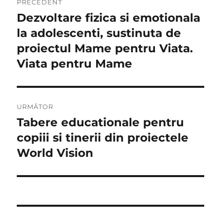
PRECEDENT
în
Dezvoltare fizica si emotionala
Articolul
anterior:
la adolescenti, sustinuta de
articole
proiectul Mame pentru Viata.
Viata pentru Mame
URMĂTOR
Tabere educationale pentru
Articolul
următor:
copiii si tinerii din proiectele
World Vision