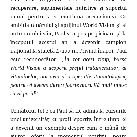
recuperare, suplimentele nutritive și suportul
moral pentru a-și continua ascensiunea. Cu
ambiția tânărului și sprijinul World Vision și al
antrenorului său, Paul s-a pus pe picioare și la
începutul acestui an a devenit campion
național la ștafetă 4×100 m. Privind înapoi, Paul
este recunoscător: ,,
În tot acest timp, bursa
World Vision a acoperit prețul tratamentulor, al
vitaminelor, am avut și o operație stomatologică,
pentru că aveam dureri foarte mari. Vă mulțumesc
că vă pasă!
”.
Următorul țel e ca Paul să fie admis la cursurile
unei universități cu profil sportiv. Între timp, el
a devenit un exemplu despre cum o mână de
ajutor, oferit la momentul potrivit, poate