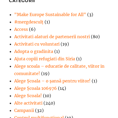
CATEGORII
"Make Europe Sustainable for All"
(3)
#mergdesculţ
(1)
Access
(6)
Activitati alaturi de partenerii nostri
(80)
Activitati cu voluntari
(19)
Adopta o gradinita
(1)
Ajuta copiii refugiati din Siria
(1)
Alege scoala – educatie de calitate, viitor in
comunitate!
(19)
Alege Şcoala – o şansă pentru viitor!
(1)
Alege Școala 106976
(14)
Alege Scoala!
(10)
Alte activitati
(240)
Campanii
(32)
Centrul multifunctional
(19)