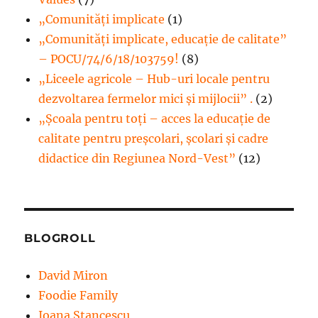
„Comunități implicate
(1)
„Comunități implicate, educație de calitate”
– POCU/74/6/18/103759!
(8)
„Liceele agricole – Hub-uri locale pentru
dezvoltarea fermelor mici şi mijlocii” .
(2)
„Școala pentru toți – acces la educație de
calitate pentru preșcolari, școlari și cadre
didactice din Regiunea Nord-Vest”
(12)
BLOGROLL
David Miron
Foodie Family
Ioana Stancescu