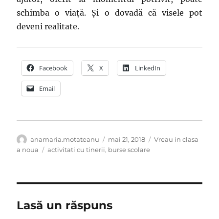
schimba o viață. Și o dovadă că visele pot
deveni realitate.
Facebook
X
LinkedIn
Email
Autor
Publicat
Categorii
anamaria.motateanu
mai 21, 2018
Vreau in clasa
pe
Etichete
a noua
activitati cu tinerii
,
burse scolare
Lasă un răspuns