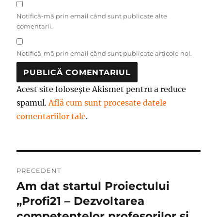
Notifică-mă prin email când sunt publicate alte
comentarii.
Notifică-mă prin email când sunt publicate articole noi.
Acest site folosește Akismet pentru a reduce
spamul.
Află cum sunt procesate datele
comentariilor tale
.
Navigare
PRECEDENT
în
Am dat startul Proiectului
Articolul
anterior:
„Profi21 – Dezvoltarea
articole
competențelor profesorilor și