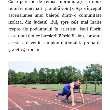
Cu o pereche de teniși împrumutați, cu două
numere mai mari, și multă voință. Așa a început
ascensiunea unui băiețel dintr-o comunitate
izolată, din județul Cluj, spre cele mai înalte
trepte ale podiumului în atletism. Paul Florin
este unul dintre bursierii World Vision, iar anul
acesta a devenit campion național la proba de
ștafetă 4×100 m.