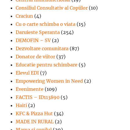
Consiliul Consultativ al Copiilor
(10)
Craciun
(4)
Cu o carte schimba o viata
(15)
Daruieste Speranta
(254)
DEMOFIN – SV
(2)
Dezvoltare comunitara
(87)
Donator de viitor
(37)
Educatie pentru schimbare
(5)
Elevul EDI
(7)
Empowering Women in Need
(2)
Evenimente
(109)
FACTIS – ID113890
(5)
Haiti
(2)
KFC & Pizza Hut
(34)
MADE IN RURAL
(2)
Mama si copilul
(29)